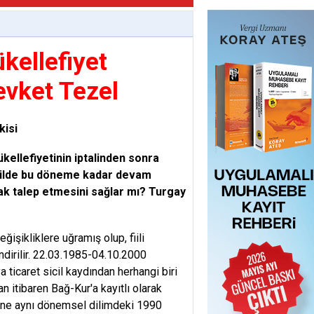
kellefiyet
evket Tezel
kisi
ükellefiyetinin iptalinden sonra
şekilde bu döneme kadar devam
hak talep etmesini sağlar mı? Turgay
işikliklere uğramış olup, fiili
ndirilir. 22.03.1985-04.10.2000
 ticaret sicil kaydından herhangi biri
an itibaren Bağ-Kur'a kayıtlı olarak
yine aynı dönemsel dilimdeki 1990