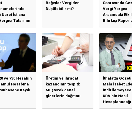
t
Bağışlar Vergiden
Sonrasında Cez
namelerinde
Düşülebilir mi?
Vergi Yargısı
 Ücret İstisna
Arasındaki Etki
Vergisi Tutarının
Bilirkişi Raporl
llenmesine
Bağımlılık, İhti
n Duyuru
Mahkemeleri v
Yargı...
20 ve 730 Hesabın
Üretim ve ihracat
İthalatta Gözet
Mamul Hesabına
kazancının tespiti:
Mala İsabet Ed
 Muhasebe Kaydı
Müşterek genel
İndirilemeyece
giderlerin dağıtımı
KDV'nin Nasıl
Hesaplanacağı