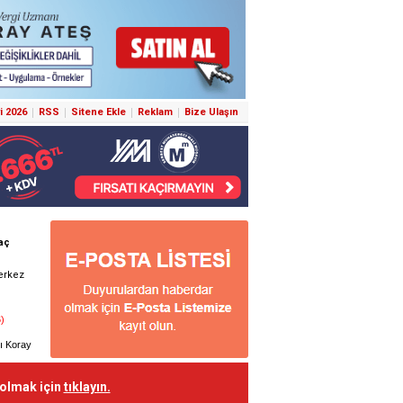
i 2026
RSS
Sitene Ekle
Reklam
Bize Ulaşın
 olmak için
tıklayın.