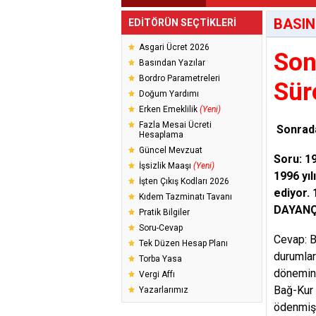
BASIN
EDİTÖRÜN SEÇTİKLERİ
Asgari Ücret 2026
Son
Basından Yazılar
Bordro Parametreleri
Sür
Doğum Yardımı
Erken Emeklilik
(Yeni)
Fazla Mesai Ücreti
Sonrada
Hesaplama
Güncel Mevzuat
Soru: 19
İşsizlik Maaşı
(Yeni)
1996 yı
İşten Çıkış Kodları 2026
ediyor. 
Kıdem Tazminatı Tavanı
DAYAN
Pratik Bilgiler
Soru-Cevap
Cevap: B
Tek Düzen Hesap Planı
durumlar
Torba Yasa
dönemind
Vergi Affı
Bağ-Kur s
Yazarlarımız
ödenmiş 