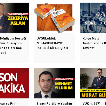
 Dönüşüm Desteği
UYGULAMALI
Külçe Metal
Döviz Pozisyonu
MUHASEBE KAYIT
Teslimlerinde 
 En Fazla % Kaç
REHBERİ KİTABI ÇIKTI
Tevkifatı
ıdır?
sar ve Prim
Siyasi Partilere Yapılan
VUK m. 367’nin İ