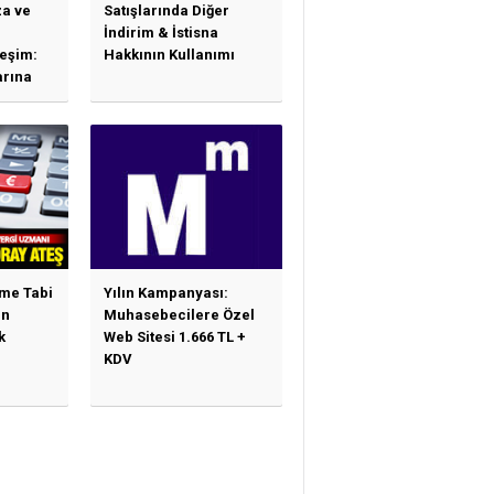
a ve
Satışlarında Diğer
İndirim & İstisna
leşim:
Hakkının Kullanımı
arına
sas
e
ime Tabi
Yılın Kampanyası:
en
Muhasebecilere Özel
k
Web Sitesi 1.666 TL +
KDV