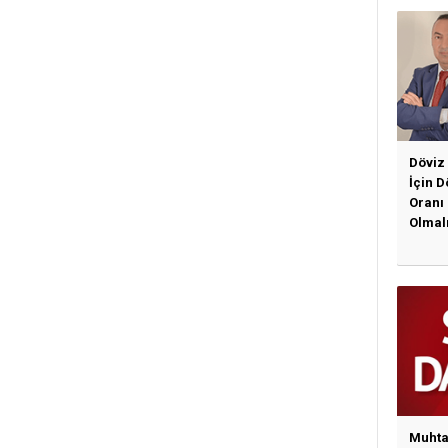
Döviz
İçin 
Oranı
Olmal
Muhta