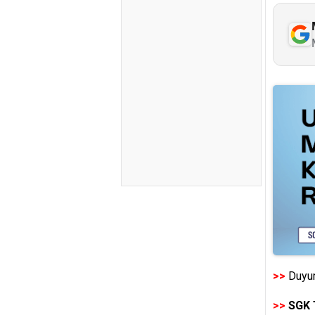
>>
Duyur
>>
SGK 