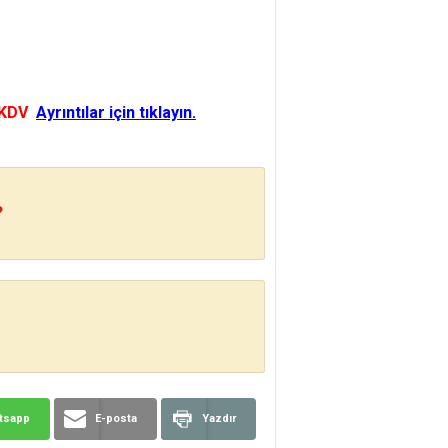
 KDV
Ayrıntılar için tıklayın.
?
tsapp
E-posta
Yazdır