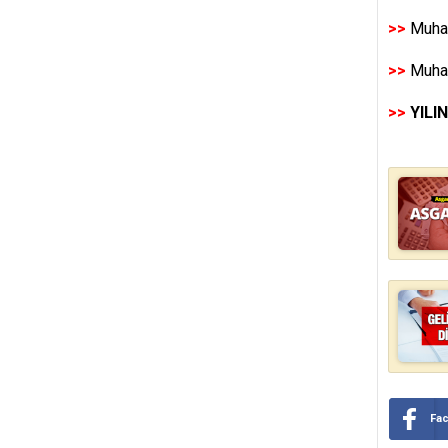
>>
Muhas
>>
Muhas
>>
YILI
Fa