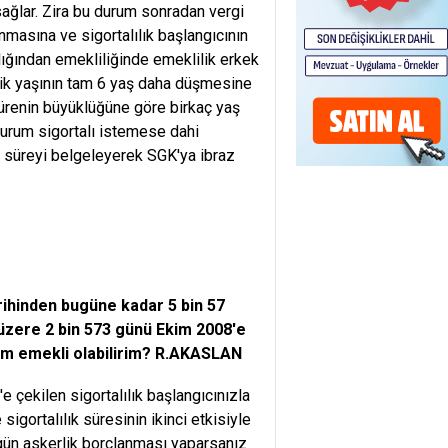
sağlar. Zira bu durum sonradan vergi
nmasına ve sigortalılık başlangıcının
lığından emekliliğinde emeklilik erkek
lik yaşının tam 6 yaş daha düşmesine
sürenin büyüklüğüne göre birkaç yaş
durum sigortalı istemese dahi
u süreyi belgeleyerek SGK'ya ibraz
rihinden bugüne kadar 5 bin 57
üzere 2 bin 573 günü Ekim 2008'e
sam emekli olabilirim? R.AKASLAN
e çekilen sigortalılık başlangıcınızla
sigortalılık süresinin ikinci etkisiyle
 gün askerlik borçlanması yaparsanız