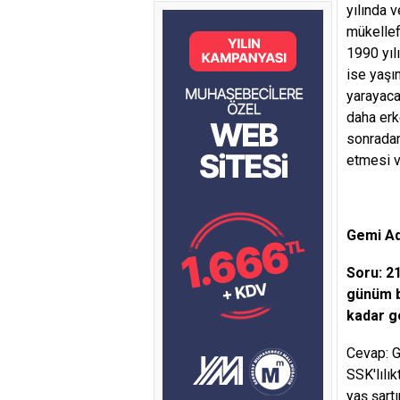
yılında 
mükellef
1990 yıl
ise yaşı
yarayaca
daha erk
sonradan
etmesi v
Gemi Ad
Soru: 2
günüm b
kadar g
Cevap: Ge
SSK'lılık
yaş şart