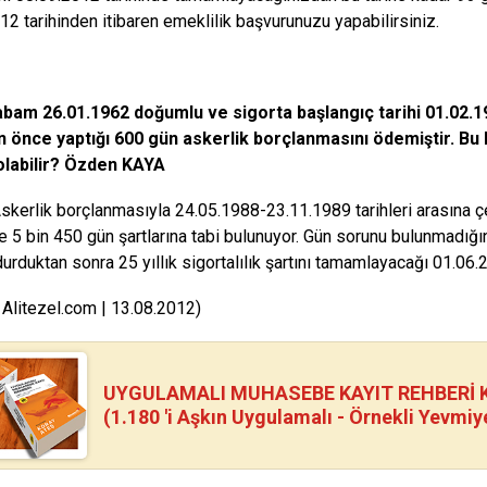
12 tarihinden itibaren emeklilik başvurunuzu yapabilirsiniz.
abam 26.01.1962 doğumlu ve sigorta başlangıç tarihi 01.02.1
n önce yaptığı 600 gün askerlik borçlanmasını ödemiştir. Bu
olabilir? Özden KAYA
skerlik borçlanmasıyla 24.05.1988-23.11.1989 tarihleri arasına ç
e 5 bin 450 gün şartlarına tabi bulunuyor. Gün sorunu bulunmadığ
urduktan sonra 25 yıllık sigortalılık şartını tamamlayacağı 01.06.2
 Alitezel.com | 13.08.2012)
UYGULAMALI MUHASEBE KAYIT REHBERİ Kİ
(1.180 'i Aşkın Uygulamalı - Örnekli Yevmiy