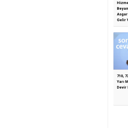
Hizme
Beyan
Asgari
Gelir 
Günce
İlişki
710, 7
Yarı 
Devir