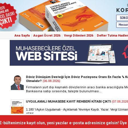
Ana Sayfa
Asgari Ücret 2026
Vergi Dilimleri 2026
Defter Tutma Hadler
E-bültenimize kayıt olun, yeni yazılar e-posta adresinize gelsin! Üye