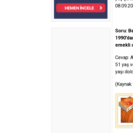
08.09.20
Soru: B
1990’da
emekli 
Cevap: A
51 yaş v
yaşı dold
(Kaynak: