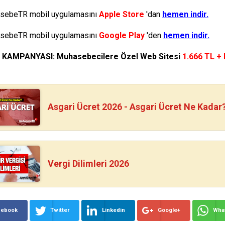
ebeTR mobil uygulamasını
Apple Store
'dan
hemen indir.
ebeTR mobil uygulamasını
Google Play
'den
hemen indir.
N KAMPANYASI: Muhasebecilere Özel Web Sitesi
1.666 TL +
Asgari Ücret 2026 - Asgari Ücret Ne Kadar
Vergi Dilimleri 2026
cebook
Twitter
Linkedin
Google+
Wha