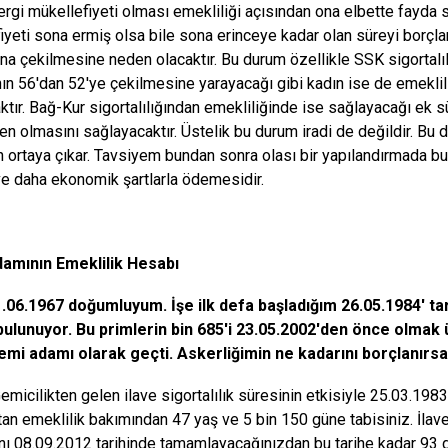
vergi mükellefiyeti olması emekliliği açısından ona elbette fayda 
iyeti sona ermiş olsa bile sona erinceye kadar olan süreyi borçla
ına çekilmesine neden olacaktır. Bu durum özellikle SSK sigortalı
nın 56'dan 52'ye çekilmesine yarayacağı gibi kadın ise de emekli
ktır. Bağ-Kur sigortalılığından emekliliğinde ise sağlayacağı ek 
en olmasını sağlayacaktır. Üstelik bu durum iradi de değildir. Bu 
 ortaya çıkar. Tavsiyem bundan sonra olası bir yapılandırmada b
e daha ekonomik şartlarla ödemesidir.
amının Emeklilik Hesabı
1.06.1967 doğumluyum. İşe ilk defa başladığım 26.05.1984' ta
ulunuyor. Bu primlerin bin 685'i 23.05.2002'den önce olmak 
emi adamı olarak geçti. Askerliğimin ne kadarını borçlanır
micilikten gelen ilave sigortalılık süresinin etkisiyle 25.03.1983'
tan emeklilik bakımından 47 yaş ve 5 bin 150 güne tabisiniz. İlave 
ını 08.09.2012 tarihinde tamamlayacağınızdan bu tarihe kadar 93