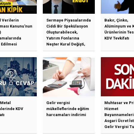
l Verilerin
Sermaye Piyasalarında
Bakır, Çinko,
ması Kanunu'nun
Ciddi Bir Spekülasyon
Alüminyum ve 
)
Oluşturabilecek,
Ürünlerinin Te
amalarında
Yatırım Fonlarına
KDV Tevkifatı
 Edilmesi
Neşter Kural Değişti,
en Özet Başlıklar
SPK’dan Kritik Hamle
Haberlerine Sermaye
Piyasası Kurulundan
Yalanlama Ve Yerinde
Bir Açıklama Geldi
 Metal
Gelir vergisi
Muhtasar ve Pr
mlerinde KDV
mükelleflerinde eğitim
Hizmet
atı
harcamaları indirimi
Beyannameleri
Asgari Ücret İs
Gelir Vergisi Tu
Güncellenmesi