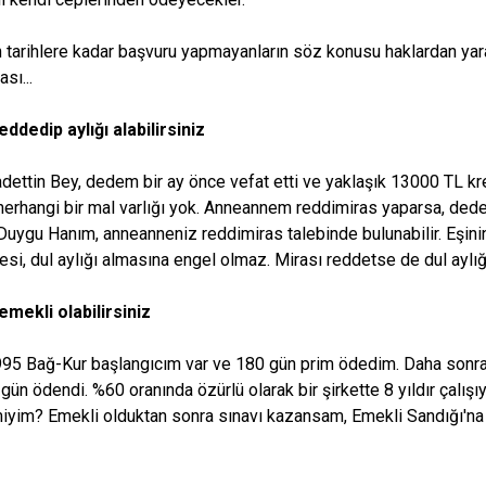
en tarihlere kadar başvuru yapmayanların söz konusu haklardan y
sı...
eddedip aylığı alabilirsiniz
dettin Bey, dedem bir ay önce vefat etti ve yaklaşık 13000 TL kre
herhangi bir mal varlığı yok. Anneannem reddimiras yaparsa, dede
Duygu Hanım, anneanneniz reddimiras talebinde bulunabilir. Eşinin 
si, dul aylığı almasına engel olmaz. Mirası reddetse de dul aylığın
mekli olabilirsiniz
95 Bağ-Kur başlangıcım var ve 180 gün prim ödedim. Daha sonra 
gün ödendi. %60 oranında özürlü olarak bir şirkette 8 yıldır çalış
 miyim? Emekli olduktan sonra sınavı kazansam, Emekli Sandığı'na