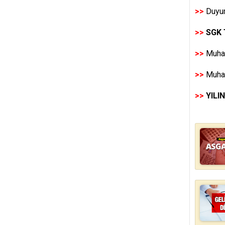
>>
Duyur
>>
SGK 
>>
Muhas
>>
Muhas
>>
YILI