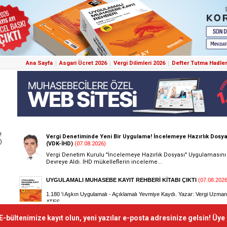
Ana Sayfa
Asgari Ücret 2026
Vergi Dilimleri 2026
Defter Tutma Hadler
!
)
E-bültenimize kayıt olun, yeni yazılar e-posta adresinize gelsin! Üye