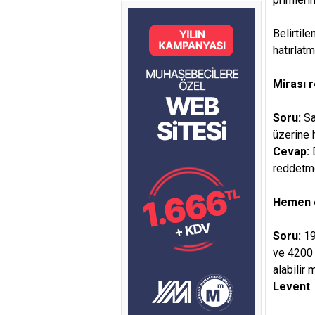
Belirtil
hatırlatma
Mirası r
Soru:
Sa
üzerine 
Cevap:
reddetme
Hemen e
Soru:
19
ve 4200 
alabilir
Levent