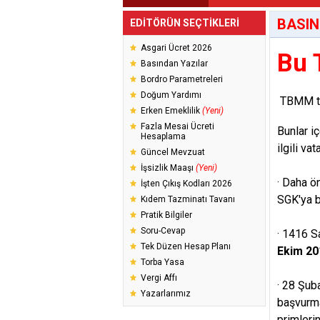
BASIN
EDİTÖRÜN SEÇTİKLERİ
Asgari Ücret 2026
Bu 
Basından Yazılar
Bordro Parametreleri
Doğum Yardımı
TBMM tat
Erken Emeklilik
(Yeni)
Fazla Mesai Ücreti
Bunlar iç
Hesaplama
ilgili va
Güncel Mevzuat
İşsizlik Maaşı
(Yeni)
· Daha ö
İşten Çıkış Kodları 2026
SGK'ya b
Kıdem Tazminatı Tavanı
Pratik Bilgiler
Soru-Cevap
· 1416 S
Tek Düzen Hesap Planı
Ekim 20
Torba Yasa
Vergi Affı
· 28 Şub
Yazarlarımız
başvurmal
primleri