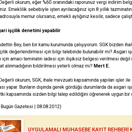
Değerli okurum, eğer %60 oranındaki raporunuz vergi indirim be
iniz. Emeklilik sebebiyle işten ayrılacağınız için 8 yıllık tazminatın
kadrosuyla memur olursanız, emekli aylığınız kesilir, sadece çalıştı
ri işçilik denetimi yapabilir
dettin Bey, ben bir kamu kurumunda çalışıyorum. SGK bizden ihale
şçilik değerlendirmesi için bilgi talebinde bulunabilir mi? Asgari 
 için amacı teminatın iadesi için ilişiksiz belgesi verilmesi değil 
at alınmadığının bildirilmesi yeterli olmaz mı?
Mert E.
Değerli okurum, SGK, ihale mevzuatı kapsamında yapılan işler ile öz
ası yapar. Bunların dışında gerek gördüğü durumlarda da asgari işç
tki kapsamında sizden bilgi talep edildiğini öğrenerek uygun bir c
 Bugün Gazetesi | 08.08.2012)
UYGULAMALI MUHASEBE KAYIT REHBERİ Kİ