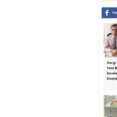
Fa
Vergi
Yeni 
İncel
Dosya