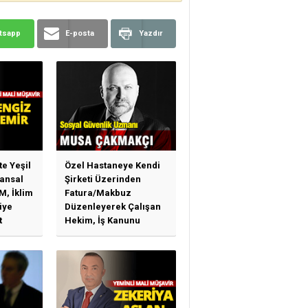
tsapp
E-posta
Yazdır
te Yeşil
Özel Hastaneye Kendi
ansal
Şirketi Üzerinden
M, İklim
Fatura/Makbuz
iye
Düzenleyerek Çalışan
t
Hekim, İş Kanunu
)
Hükümlerinden
arı)
Yararlanabilir Mi?