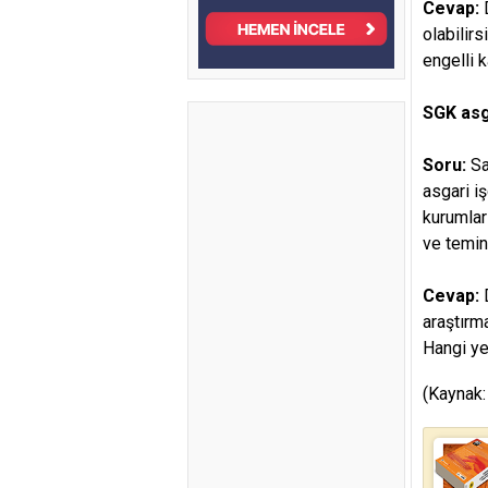
Cevap:
olabilirs
engelli 
SGK asga
Soru:
Sa
asgari i
kurumları
ve temin
Cevap:
araştırm
Hangi ye
(Kaynak: