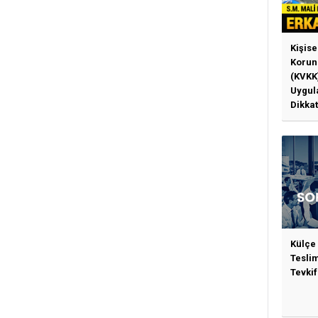
Kişise
Korun
(KVKK
Uygul
Dikkat
Gerek
Külçe
Tesli
Tevkif