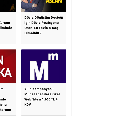
Döviz Dönüşüm Desteği
Kurşun
İçin Döviz Pozisyonu
sliminde
Oranı En Fazla % Kaç
Olmalıdır?
im
Yılın Kampanyası:
Muhasebecilere Özel
nde
Web Sitesi 1.666 TL +
tisna
KDV
tarının
ne