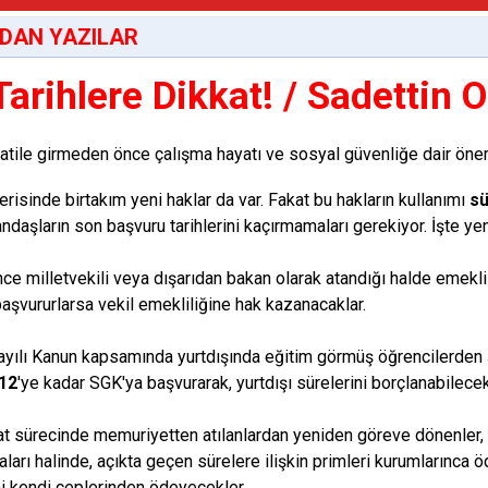
DAN YAZILAR
Tarihlere Dikkat! / Sadettin 
ile girmeden önce çalışma hayatı ve sosyal güvenliğe dair önem
erisinde birtakım yeni haklar da var. Fakat bu hakların kullanımı
sü
tandaşların son başvuru tarihlerini kaçırmamaları gerekiyor. İşte yen
nce milletvekili veya dışarıdan bakan olarak atandığı halde emekl
aşvururlarsa vekil emekliliğine hak kazanacaklar.
ayılı Kanun kapsamında yurtdışında eğitim görmüş öğrencilerden 
12
'ye kadar SGK'ya başvurarak, yurtdışı sürelerini borçlanabilecek
at sürecinde memuriyetten atılanlardan yeniden göreve dönenler,
arı halinde, açıkta geçen sürelere ilişkin primleri kurumlarınca öd
ni kendi ceplerinden ödeyecekler.