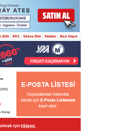
i 2026
RSS
Sitene Ekle
Reklam
Bize Ulaşın
 olmak için
tıklayın.