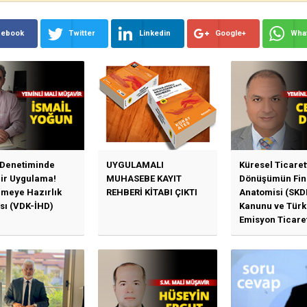
cebook
Twitter
Linkedin
Google+
Wha
 Denetiminde
UYGULAMALI
Küresel Ticaret
Bir Uygulama!
MUHASEBE KAYIT
Dönüşümün Fin
emeye Hazırlık
REHBERİ KİTABI ÇIKTI
Anatomisi (SKD
sı (VDK-İHD)
Kanunu ve Türk
Emisyon Ticare
Sistemi (TR-ETS
Uygulama Esasl