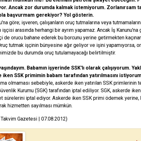
yor. Ancak zor durumda kalmak istemiyorum. Zorlanırsam
ola başvurmam gerekiyor? Yol gösterin.
u'na göre; işveren, çalışanların oruç tutmalarına veya tutmamaların
 işçisi arasında herhangi bir ayrım yapamaz. Ancak İş Kanunu'na 
İşçi de orucu bahane ederek bu borcunu yerine getirmekten kaçınama
 Oruç tutmak işçinin bünyesine ağır geliyor ve işini yapamıyorsa, o
nimizde bu durumda oruç tutulamayacağı belirtilmiştir.
yaşındayım. Babamın işyerinde SSK'lı olarak çalışıyorum. Ya
 iken SSK primimin babam tarafından yatırılmasını istiyorum.
lışma olmaması sebebiyle, askerde iken yatırılan SSK primlerinin t
üvenlik Kurumu (SGK) tarafından iptal ediliyor. SGK, askerde ike
t sürelerini iptal ediyor. Askerde iken SSK primi ödemek yerine, 
rak hizmetten sayılması mümkün.
 Takvim Gazetesi | 07.08.2012)