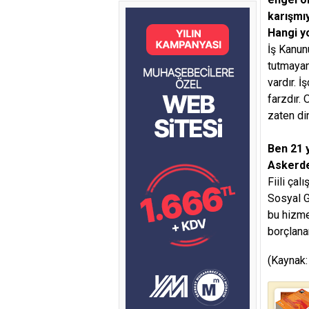
karışmı
Hangi y
İş Kanun
tutmayan
vardır. 
farzdır.
zaten di
Ben 21 
Askerde
Fiili ça
Sosyal G
bu hizme
borçlana
(Kaynak: