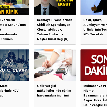
l Verilerin
Sermaye Piyasalarında
Bakır, Çinko,
ması Kanunu'nun
Ciddi Bir Spekülasyon
Alüminyum ve 
)
Oluşturabilecek,
Ürünlerinin Te
amalarında
Yatırım Fonlarına
KDV Tevkifatı
 Edilmesi
Neşter Kural Değişti,
en Özet Başlıklar
SPK’dan Kritik Hamle
Haberlerine Sermaye
Piyasası Kurulundan
Yalanlama Ve Yerinde
Bir Açıklama Geldi
 Metal
Gelir vergisi
Muhtasar ve Pr
mlerinde KDV
mükelleflerinde eğitim
Hizmet
atı
harcamaları indirimi
Beyannameleri
Asgari Ücret İs
Gelir Vergisi Tu