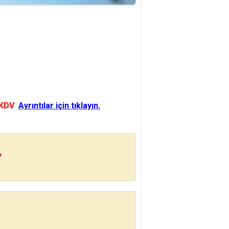
 KDV
Ayrıntılar için tıklayın.
?