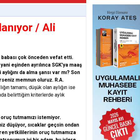
anıyor / Ali
e babası çok önceden vefat etti.
 yani eşinden ayrılınca SGK'ya maaş
i aylığını da alma şansı var mı? Son
rirseniz memnun oluruz. R.A.
ığın tamamı, düşük olan aylığın ise
a belirttiğim kriterlerde aylık
 oruç tutmamızı istemiyor.
iz düşüyor, sıcaklar geçsin ondan
eren yetkililerinin oruç tutmamıza
ronumuz iyi bir adam, bu işlere