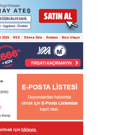
i 2026
RSS
Sitene Ekle
Reklam
Bize Ulaşın
 olmak için
tıklayın.