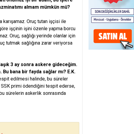
 tazminatımı almam mümkün mü?
a karışamaz. Oruç tutan işçisi ile
göre işçinin işini özenle yapma borcu
z. Oruç, sağlığı yerinde olanlar için
ruç tutmak sağlığına zarar veriyorsa
klaşık 3 ay sonra askere gideceğim.
 Bu bana bir fayda sağlar mı? E.K.
espit edilmesi halinde, bu süreler
n SSK primi ödendiğini tespit ederse,
bu sürelerin askerlik sonrasında