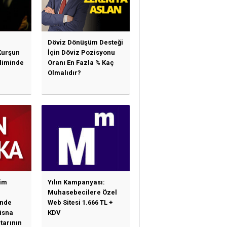
Döviz Dönüşüm Desteği
Kurşun
İçin Döviz Pozisyonu
sliminde
Oranı En Fazla % Kaç
Olmalıdır?
im
Yılın Kampanyası:
Muhasebecilere Özel
nde
Web Sitesi 1.666 TL +
tisna
KDV
tarının