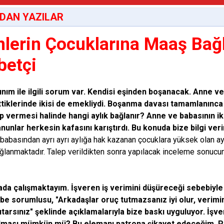
DAN YAZILAR
nlerin Çocuklarına Maaş Bağl
betçi
ınım ile ilgili sorum var. Kendisi eşinden boşanacak. Anne v
ttiklerinde ikisi de emekliydi. Boşanma davası tamamlanınca
ep vermesi halinde hangi aylık bağlanır? Anne ve babasının ik
nunlar herkesin kafasını karıştırdı. Bu konuda bize bilgi ve
babasından ayrı ayrı aylığa hak kazanan çocuklara yüksek olan ayl
ağlanmaktadır. Talep verildikten sonra yapılacak inceleme sonucund
.
mada çalışmaktayım. İşveren iş verimini düşüreceği sebebiyle
e sorumlusu, "Arkadaşlar oruç tutmazsanız iyi olur, verimin
tarsınız" şeklinde açıklamalarıyla bize baskı uyguluyor. İşv
lması mümkün mü? Bu elemanı patrona şikayet edeceğim. Pat