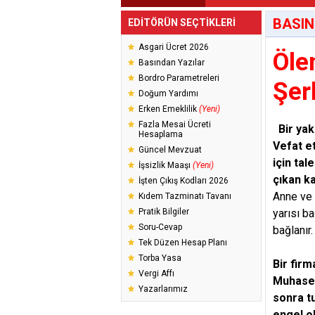
BASIN
EDİTÖRÜN SEÇTİKLERİ
Asgari Ücret 2026
Öle
Basından Yazılar
Bordro Parametreleri
Şer
Doğum Yardımı
Erken Emeklilik
(Yeni)
Fazla Mesai Ücreti
Bir yak
Hesaplama
Vefat e
Güncel Mevzuat
için tal
İşsizlik Maaşı
(Yeni)
çıkan ka
İşten Çıkış Kodları 2026
Anne ve 
Kıdem Tazminatı Tavanı
Pratik Bilgiler
yarısı b
Soru-Cevap
bağlanır
Tek Düzen Hesap Planı
Torba Yasa
Bir fir
Vergi Affı
Muhaseb
Yazarlarımız
sonra tu
engel o