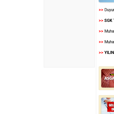
>>
Duyur
>>
SGK 
>>
Muhas
>>
Muhas
>>
YILI