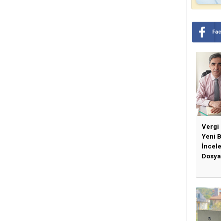
Fa
Vergi
Yeni 
İncel
Dosya