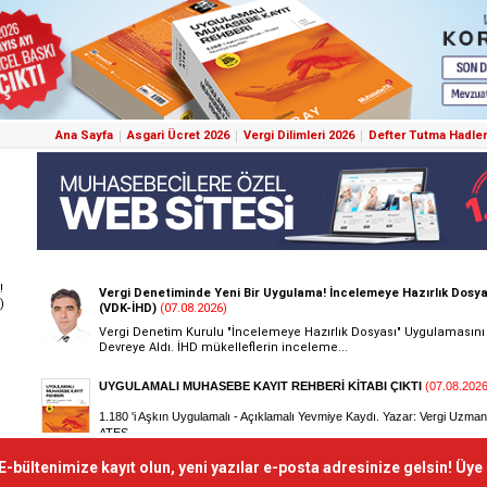
Ana Sayfa
Asgari Ücret 2026
Vergi Dilimleri 2026
Defter Tutma Hadler
!
)
E-bültenimize kayıt olun, yeni yazılar e-posta adresinize gelsin! Üye