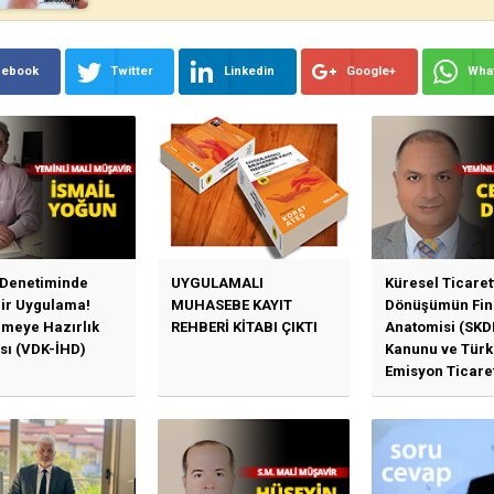
cebook
Twitter
Linkedin
Google+
Wha
 Denetiminde
UYGULAMALI
Küresel Ticaret
Bir Uygulama!
MUHASEBE KAYIT
Dönüşümün Fin
emeye Hazırlık
REHBERİ KİTABI ÇIKTI
Anatomisi (SKD
sı (VDK-İHD)
Kanunu ve Türk
Emisyon Ticare
Sistemi (TR-ETS
Uygulama Esasl