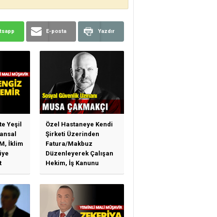
tsapp
E-posta
Yazdır
te Yeşil
Özel Hastaneye Kendi
ansal
Şirketi Üzerinden
M, İklim
Fatura/Makbuz
iye
Düzenleyerek Çalışan
t
Hekim, İş Kanunu
)
Hükümlerinden
arı)
Yararlanabilir Mi?