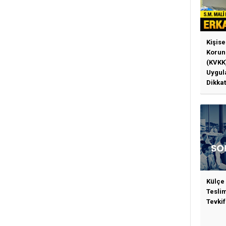
Kişise
Korun
(KVKK
Uygul
Dikkat
Gerek
Külçe
Tesli
Tevkif