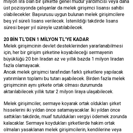
milyon lira olan bir şirkette genel müdür yardımcısı veya daha
üst pozisyonda çalışanlar da melek girişimci lisansı sahibi
olabilecekler. Başvurusu uygun bulunan melek girişimcilere
beş yıl süreli lisans verilecek. İstenildiği takdirde lisans
süresi beşer yıl süreyle uzatılabilecek.
20 BİN TL'DEN 1 MİLYON TL'YE KADAR
Melek girişimcinin devlet desteklerinden yararlanabilmesi
için, her bir girişim şirketine koyabileceği sermayenin
büyüklüğü 20 bin liradan az ve yıllık bazda 1 milyon liradan
fazla olamayacak.
Ancak melek girişimci tarafından farklı şirketlere yapılacak
yatırımların toplamı bu tutarı aşabilecek. Birden fazla melek
girişimcinin aynı şirkete ortak olması durumunda
aktarılabilecek yıllık tutar 2 milyon liraya ulaşabilecek.
Melek girişimciler, sermaye koyarak ortak oldukları şirket
hisselerini iki yıldan önce satamayacaklar. İki yıldan önce
sattıkları takdirde, muaf tutuldukları vergiyi ödemek zorunda
kalacaklar. Sermaye koydukları şirketlerde hakim ortak
olmaları yasaklanan melek girişimcilerin, kendilerine veya