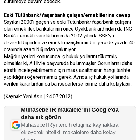
sürülmeye devam edecek.
Eski Tütünbank/Yaşarbank çalışan/emeklilerine cevap
Sayıları 2000'i geçen ve eski Tütünbank/Yaşarbank çalışanı
olan emekliler, bankalarının önce Oyakbank ardından da ING
Bank'a, emekli sandıklarının da 2002 yılında SSK'ya
devredildiğinden ve emekli maaşlarının bir gecede yüzde 40
oranında azaltıldığından yakınıyor.
Mağduriyetleri konusunda iç hukuk yollarını tüketmiş
olmalılar ki, AİHM'e başvuruda bulunmuşlar. Sorunlarını daha
etraflı inceleyebilmemiz için maaş azaltmanın hangi tarihte
yapıldığını öğerenmemiz gerek. Ayrıca, iç hukuk yollarında
verilen kararlardan da bahsederlerse işimiz daha kolaylaşır.
(Kaynak: Yeni Asır | 24.07.2012)
MuhasebeTR makalelerini Google'da
daha sık görün
MuhasebeTR'yi tercih ettiğiniz kaynaklara
ekleyerek nitelikli makalelere daha kolay
ulaşın.