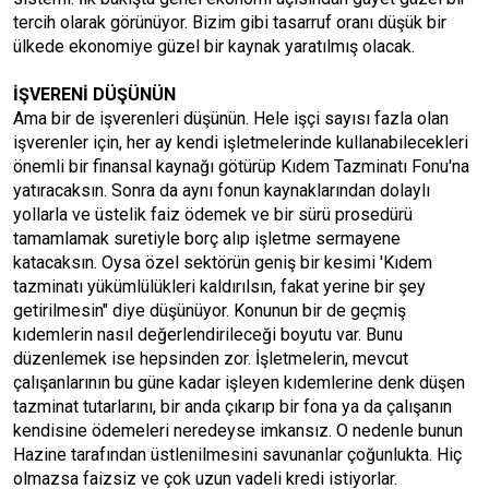
tercih olarak görünüyor. Bizim gibi tasarruf oranı düşük bir
ülkede ekonomiye güzel bir kaynak yaratılmış olacak.
İŞVERENİ DÜŞÜNÜN
Ama bir de işverenleri düşünün. Hele işçi sayısı fazla olan
işverenler için, her ay kendi işletmelerinde kullanabilecekleri
önemli bir finansal kaynağı götürüp Kıdem Tazminatı Fonu'na
yatıracaksın. Sonra da aynı fonun kaynaklarından dolaylı
yollarla ve üstelik faiz ödemek ve bir sürü prosedürü
tamamlamak suretiyle borç alıp işletme sermayene
katacaksın. Oysa özel sektörün geniş bir kesimi 'Kıdem
tazminatı yükümlülükleri kaldırılsın, fakat yerine bir şey
getirilmesin" diye düşünüyor. Konunun bir de geçmiş
kıdemlerin nasıl değerlendirileceği boyutu var. Bunu
düzenlemek ise hepsinden zor. İşletmelerin, mevcut
çalışanlarının bu güne kadar işleyen kıdemlerine denk düşen
tazminat tutarlarını, bir anda çıkarıp bir fona ya da çalışanın
kendisine ödemeleri neredeyse imkansız. O nedenle bunun
Hazine tarafından üstlenilmesini savunanlar çoğunlukta. Hiç
olmazsa faizsiz ve çok uzun vadeli kredi istiyorlar.