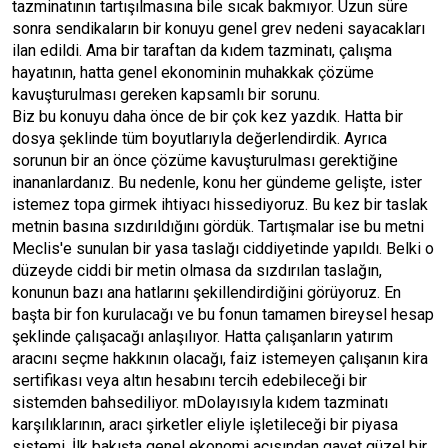
tazminatının tartışılmasına bile sıcak bakmıyor. Uzun süre
sonra sendikaların bir konuyu genel grev nedeni sayacakları
ilan edildi. Ama bir taraftan da kıdem tazminatı, çalışma
hayatının, hatta genel ekonominin muhakkak çözüme
kavuşturulması gereken kapsamlı bir sorunu.
Biz bu konuyu daha önce de bir çok kez yazdık. Hatta bir
dosya şeklinde tüm boyutlarıyla değerlendirdik. Ayrıca
sorunun bir an önce çözüme kavuşturulması gerektiğine
inananlardanız. Bu nedenle, konu her gündeme gelişte, ister
istemez topa girmek ihtiyacı hissediyoruz. Bu kez bir taslak
metnin basına sızdırıldığını gördük. Tartışmalar ise bu metni
Meclis'e sunulan bir yasa taslağı ciddiyetinde yapıldı. Belki o
düzeyde ciddi bir metin olmasa da sızdırılan taslağın,
konunun bazı ana hatlarını şekillendirdiğini görüyoruz. En
başta bir fon kurulacağı ve bu fonun tamamen bireysel hesap
şeklinde çalışacağı anlaşılıyor. Hatta çalışanların yatırım
aracını seçme hakkının olacağı, faiz istemeyen çalışanın kira
sertifikası veya altın hesabını tercih edebileceği bir
sistemden bahsediliyor. mDolayısıyla kıdem tazminatı
karşılıklarının, aracı şirketler eliyle işletileceği bir piyasa
sistemi. İlk bakışta genel ekonomi açısından gayet güzel bir