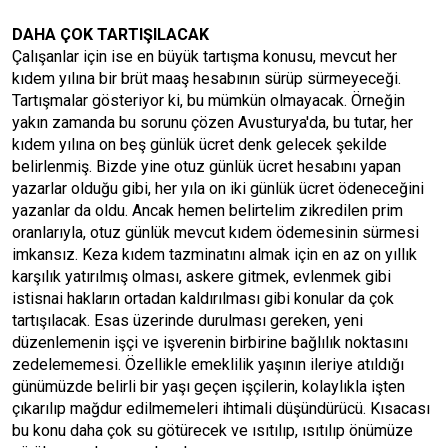
DAHA ÇOK TARTIŞILACAK
Çalışanlar için ise en büyük tartışma konusu, mevcut her
kıdem yılına bir brüt maaş hesabının sürüp sürmeyeceği.
Tartışmalar gösteriyor ki, bu mümkün olmayacak. Örneğin
yakın zamanda bu sorunu çözen Avusturya'da, bu tutar, her
kıdem yılına on beş günlük ücret denk gelecek şekilde
belirlenmiş. Bizde yine otuz günlük ücret hesabını yapan
yazarlar olduğu gibi, her yıla on iki günlük ücret ödeneceğini
yazanlar da oldu. Ancak hemen belirtelim zikredilen prim
oranlarıyla, otuz günlük mevcut kıdem ödemesinin sürmesi
imkansız. Keza kıdem tazminatını almak için en az on yıllık
karşılık yatırılmış olması, askere gitmek, evlenmek gibi
istisnai hakların ortadan kaldırılması gibi konular da çok
tartışılacak. Esas üzerinde durulması gereken, yeni
düzenlemenin işçi ve işverenin birbirine bağlılık noktasını
zedelememesi. Özellikle emeklilik yaşının ileriye atıldığı
günümüzde belirli bir yaşı geçen işçilerin, kolaylıkla işten
çıkarılıp mağdur edilmemeleri ihtimali düşündürücü. Kısacası
bu konu daha çok su götürecek ve ısıtılıp, ısıtılıp önümüze