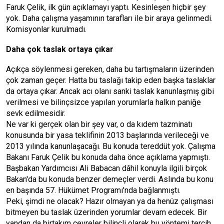
Faruk Çelik, ilk gün açıklamayı yaptı. Kesinleşen hiçbir şey
yok. Daha çalışma yaşamının tarafları ile bir araya gelinmedi.
Komisyonlar kurulmadı.
Daha çok taslak ortaya çıkar
Açıkça söylenmesi gereken, daha bu tartışmaların üzerinden
çok zaman geçer. Hatta bu taslağı takip eden başka taslaklar
da ortaya çıkar. Ancak acı olanı sanki taslak kanunlaşmış gibi
verilmesi ve bilinçsizce yapılan yorumlarla halkın paniğe
sevk edilmesidir.
Ne var ki gerçek olan bir şey var, o da kıdem tazminatı
konusunda bir yasa teklifinin 2013 başlarında verileceği ve
2013 yılında kanunlaşacağı. Bu konuda tereddüt yok. Çalışma
Bakanı Faruk Çelik bu konuda daha önce açıklama yapmıştı.
Başbakan Yardımcısı Ali Babacan dâhil konuyla ilgili birçok
Bakan'da bu konuda benzer demeçler verdi. Aslında bu konu
en başında 57. Hükümet Programı'nda bağlanmıştı.
Peki, şimdi ne olacak? Hazır olmayan ya da henüz çalışması
bitmeyen bu taslak üzerinden yorumlar devam edecek. Bir
yandan da birtakım çevreler bilinçli olarak bu yöntemi tercih