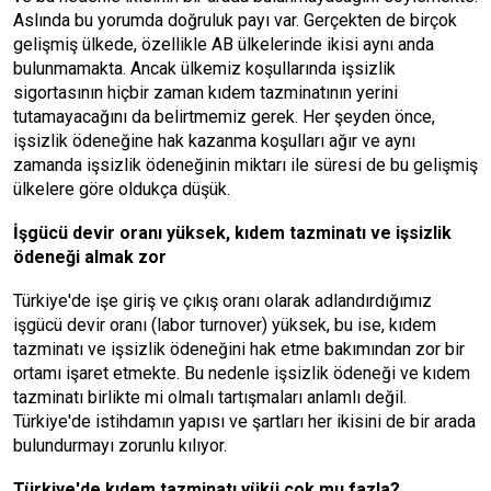
Aslında bu yorumda doğruluk payı var. Gerçekten de birçok
gelişmiş ülkede, özellikle AB ülkelerinde ikisi aynı anda
bulunmamakta. Ancak ülkemiz koşullarında işsizlik
sigortasının hiçbir zaman kıdem tazminatının yerini
tutamayacağını da belirtmemiz gerek. Her şeyden önce,
işsizlik ödeneğine hak kazanma koşulları ağır ve aynı
zamanda işsizlik ödeneğinin miktarı ile süresi de bu gelişmiş
ülkelere göre oldukça düşük.
İşgücü devir oranı yüksek, kıdem tazminatı ve işsizlik
ödeneği almak zor
Türkiye'de işe giriş ve çıkış oranı olarak adlandırdığımız
işgücü devir oranı (labor turnover) yüksek, bu ise, kıdem
tazminatı ve işsizlik ödeneğini hak etme bakımından zor bir
ortamı işaret etmekte. Bu nedenle işsizlik ödeneği ve kıdem
tazminatı birlikte mi olmalı tartışmaları anlamlı değil.
Türkiye'de istihdamın yapısı ve şartları her ikisini de bir arada
bulundurmayı zorunlu kılıyor.
Türkiye'de kıdem tazminatı yükü çok mu fazla?