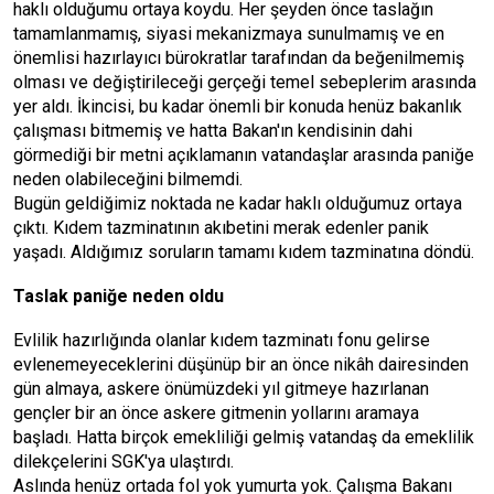
haklı olduğumu ortaya koydu. Her şeyden önce taslağın
tamamlanmamış, siyasi mekanizmaya sunulmamış ve en
önemlisi hazırlayıcı bürokratlar tarafından da beğenilmemiş
olması ve değiştirileceği gerçeği temel sebeplerim arasında
yer aldı. İkincisi, bu kadar önemli bir konuda henüz bakanlık
çalışması bitmemiş ve hatta Bakan'ın kendisinin dahi
görmediği bir metni açıklamanın vatandaşlar arasında paniğe
neden olabileceğini bilmemdi.
Bugün geldiğimiz noktada ne kadar haklı olduğumuz ortaya
çıktı. Kıdem tazminatının akıbetini merak edenler panik
yaşadı. Aldığımız soruların tamamı kıdem tazminatına döndü.
Taslak paniğe neden oldu
Evlilik hazırlığında olanlar kıdem tazminatı fonu gelirse
evlenemeyeceklerini düşünüp bir an önce nikâh dairesinden
gün almaya, askere önümüzdeki yıl gitmeye hazırlanan
gençler bir an önce askere gitmenin yollarını aramaya
başladı. Hatta birçok emekliliği gelmiş vatandaş da emeklilik
dilekçelerini SGK'ya ulaştırdı.
Aslında henüz ortada fol yok yumurta yok. Çalışma Bakanı