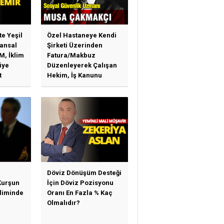
te Yeşil
Özel Hastaneye Kendi
ansal
Şirketi Üzerinden
M, İklim
Fatura/Makbuz
iye
Düzenleyerek Çalışan
t
Hekim, İş Kanunu
)
Hükümlerinden
arı)
Yararlanabilir Mi?
Döviz Dönüşüm Desteği
Kurşun
İçin Döviz Pozisyonu
sliminde
Oranı En Fazla % Kaç
Olmalıdır?