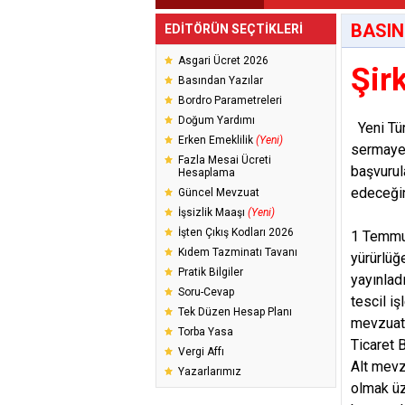
BASIN
EDİTÖRÜN SEÇTİKLERİ
Asgari Ücret 2026
Şir
Basından Yazılar
Bordro Parametreleri
Doğum Yardımı
Yeni Tür
Erken Emeklilik
(Yeni)
sermaye a
Fazla Mesai Ücreti
başvurul
Hesaplama
edeceğin
Güncel Mevzuat
İşsizlik Maaşı
(Yeni)
İşten Çıkış Kodları 2026
1 Temmuz
Kıdem Tazminatı Tavanı
yürürlüğ
Pratik Bilgiler
yayınladı
Soru-Cevap
tescil i
Tek Düzen Hesap Planı
mevzuat 
Torba Yasa
Ticaret 
Vergi Affı
Alt mevz
Yazarlarımız
olmak üze