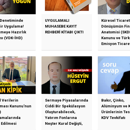
 Denetiminde
UYGULAMALI
Küresel Ticaret
Bir Uygulama!
MUHASEBE KAYIT
Dönüşümün Fin
emeye Hazırlık
REHBERİ KİTABI ÇIKTI
Anatomisi (SKD
sı (VDK-İHD)
Kanunu ve Türk
Emisyon Ticare
Sistemi (TR-ETS
Uygulama Esasl
l Verilerin
Sermaye Piyasalarında
Bakır, Çinko,
ması Kanunu'nun
Ciddi Bir Spekülasyon
Alüminyum ve 
)
Oluşturabilecek,
Ürünlerinin Te
amalarında
Yatırım Fonlarına
KDV Tevkifatı
 Edilmesi
Neşter Kural Değişti,
en Özet Başlıklar
SPK’dan Kritik Hamle