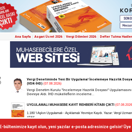
Ana Sayfa
Asgari Ücret 2026
Vergi Dilimleri 2026
Defter Tutma Hadler
!
)
E-bültenimize kayıt olun, yeni yazılar e-posta adresinize gelsin! Üye