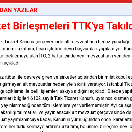
DAN YAZILAR
ket Birleşmeleri TTK'ya Takıl
k Ticaret Kanunu çerçevesinde alt mevzuatların henüz yürürlüğe 
rtırımı, azaltımı, ticari işletme devri başvuruları yapılamıyor. Ka
arı beklemeye alan İTO, 2 hafta içinde yeni mevzuatların yeniden
i açıkladı.
 itibari ile devreye giren ve şirketler açısından bir milat kabul 
e girmeyen alt mevzuatlar nedeniyle sıkıntı yaratıyor. İstanbul Ti
ğı açıklama ile belli işlemleri askıya aldığını açıkladı. Sitede ya
şlemleri bilgileri 6102 sayılı Türk Ticaret Kanun'u uyarınca kısmen
yayınlanmadığından tüm işlemlere yer verilememiştir. Ayrıca aşağ
Bakanlığı talimatları ve yayınlanacak alt mevzuat çerçevesinde değ
uat yayımlanıncaya kadar, Kanunun yürürlüğünden önce karar altı
re her türlü sermaye artırımı, azaltımı, bölünme, birleşme, nevi de