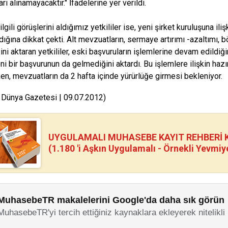
rı alınamayacaktır." İfadelerine yer verildi.
ilgili görüşlerini aldığımız yetkililer ise, yeni şirket kuruluşuna il
ığına dikkat çekti. Alt mevzuatların, sermaye artırımı -azaltımı, 
ğini aktaran yetkililer, eski başvuruların işlemlerine devam edildiğ
eni bir başvurunun da gelmediğini aktardı. Bu işlemlere ilişkin hazı
rken, mevzuatların da 2 hafta içinde yürürlüğe girmesi bekleniyor.
 Dünya Gazetesi | 09.07.2012)
UYGULAMALI MUHASEBE KAYIT REHBERİ Kİ
(1.180 'i Aşkın Uygulamalı - Örnekli Yevmiy
MuhasebeTR makalelerini Google'da daha sık görün
MuhasebeTR'yi tercih ettiğiniz kaynaklara ekleyerek nitelikli