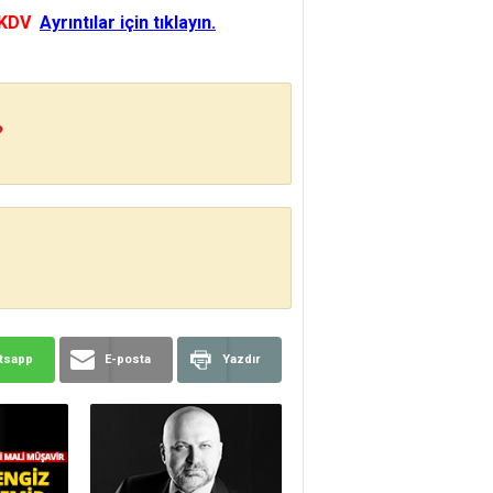
 KDV
Ayrıntılar için tıklayın.
?
tsapp
E-posta
Yazdır