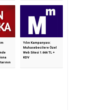
im
Yılın Kampanyası:
Muhasebecilere Özel
nde
Web Sitesi 1.666 TL +
tisna
KDV
tarının
ne