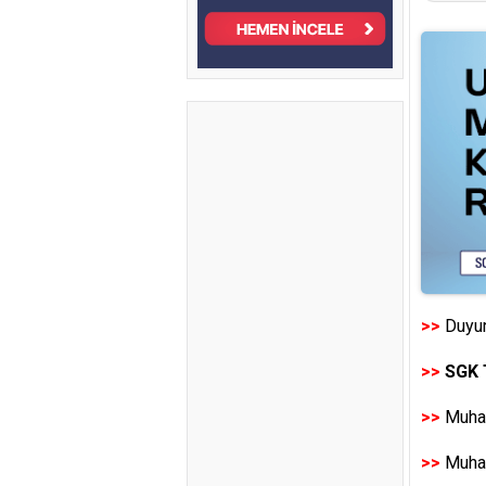
>>
Duyur
>>
SGK 
>>
Muhas
>>
Muhas