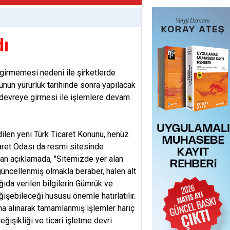
dı
girmemesi nedeni ile şirketlerde
nunun yürürlük tarihinde sonra yapılacak
 devreye girmesi ile işlemlere devam
edilen yeni Türk Ticaret Konunu, henüz
caret Odası da resmi sitesinde
pılan açıklamada, "Sitemizde yer alan
 güncellenmiş olmakla beraber, halen alt
ıda verilen bilgilerin Gümrük ve
işebileceği hususu önemle hatırlatılır.
na alınarak tamamlanmış işlemler hariç
ğişikliği ve ticari işletme devri