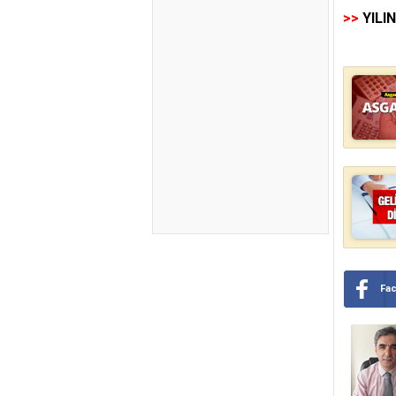
>>
YILI
Fa