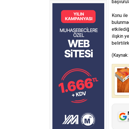
başvurula
Konu ile 
bulunmad
etkiledi
ilişkin y
belirtili
(Kaynak: