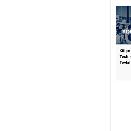
Külçe
Tesli
Tevkif