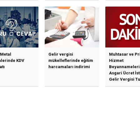
Haberlerine Sermaye
Piyasası Kurulundan
Yalanlama Ve Yerinde
Bir Açıklama Geldi
 Metal
Gelir vergisi
Muhtasar ve Pr
mlerinde KDV
mükelleflerinde eğitim
Hizmet
atı
harcamaları indirimi
Beyannameleri
Asgari Ücret İs
Gelir Vergisi Tu
Güncellenmesi
İlişkin Duyuru