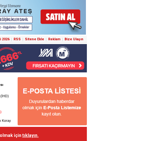
i 2026
RSS
Sitene Ekle
Reklam
Bize Ulaşın
 olmak için
tıklayın.