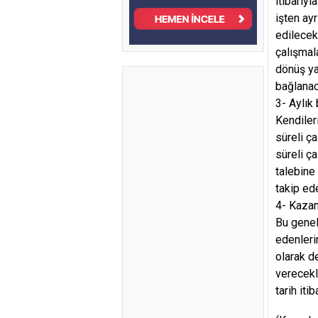
itibarıyl
işten ay
edilecekt
çalışmal
dönüş ya
bağlanac
3- Aylık
Kendiler
süreli ça
süreli ç
talebine
takip ed
4- Kazan
Bu genel
edenleri
olarak d
verecekl
tarih itib