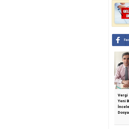
Fa
Vergi
Yeni 
İncel
Dosya