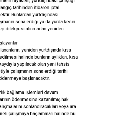
lerin aylıkları; yurtdışındaki çalıştığı
ngıç tarihinden itibaren iptal
cektir. Bunlardan yurtdışındaki
lışmanın sona erdiği ya da yurda kesin
alep dilekçesi alınmadan yeniden
şlayanlar
lananların, yeniden yurtdışında kısa
edilmesi halinde bunların aylıkları, kısa
kaydıyla yapılacak olan yeni tahsis
iyle çalışmanın sona erdiği tarihi
 ödenmeye başlanacaktır.
aylık bağlama işlemleri devam
klarının ödenmesine kazanılmış hak
lışmalarını sonlandıracakları veya ara
üreli çalışmaya başlamaları halinde bu