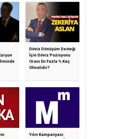
arı)
Yararlanabilir Mi?
Döviz Dönüşüm Desteği
Kurşun
İçin Döviz Pozisyonu
sliminde
Oranı En Fazla % Kaç
Olmalıdır?
im
Yılın Kampanyası: