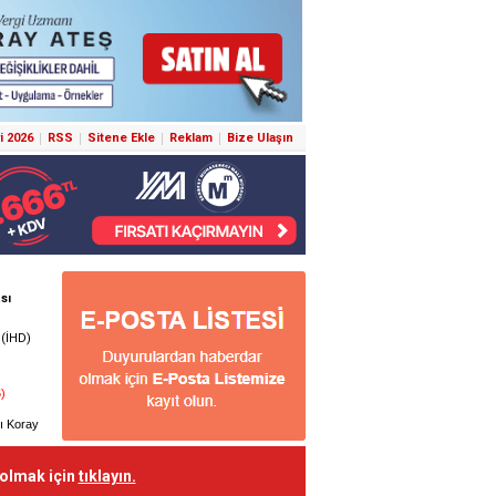
i 2026
RSS
Sitene Ekle
Reklam
Bize Ulaşın
 olmak için
tıklayın.