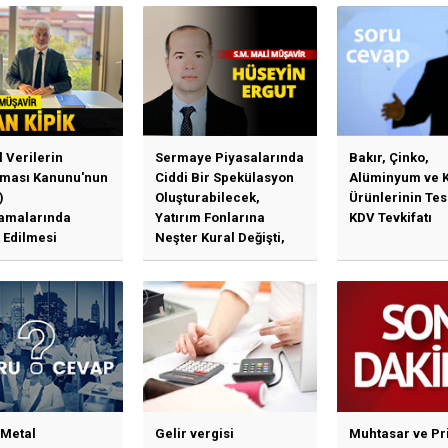
Uygulama Esasl
l Verilerin
Sermaye Piyasalarında
Bakır, Çinko,
ması Kanunu'nun
Ciddi Bir Spekülasyon
Alüminyum ve 
)
Oluşturabilecek,
Ürünlerinin Te
amalarında
Yatırım Fonlarına
KDV Tevkifatı
 Edilmesi
Neşter Kural Değişti,
en Özet Başlıklar
SPK’dan Kritik Hamle
Haberlerine Sermaye
Piyasası Kurulundan
Yalanlama Ve Yerinde
Bir Açıklama Geldi
 Metal
Gelir vergisi
Muhtasar ve Pr