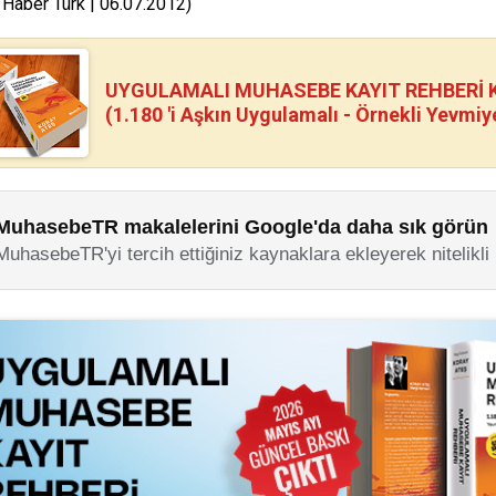
 Haber Türk | 06.07.2012)
UYGULAMALI MUHASEBE KAYIT REHBERİ Kİ
(1.180 'i Aşkın Uygulamalı - Örnekli Yevmiy
MuhasebeTR makalelerini Google'da daha sık görün
MuhasebeTR'yi tercih ettiğiniz kaynaklara ekleyerek nitelikli