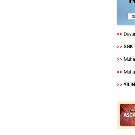
>>
Duyur
>>
SGK 
>>
Muhas
>>
Muhas
>>
YILI