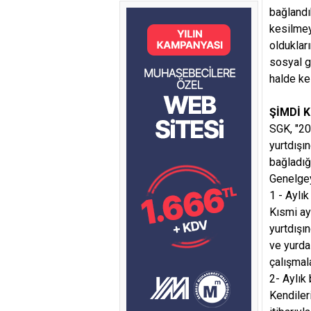
bağlandı
kesilmey
olduklar
sosyal g
halde ke
ŞİMDİ 
SGK, "20
yurtdışın
bağladığı
Genelge
1 - Aylı
Kısmi ayl
yurtdışın
ve yurda
çalışmal
2- Aylık 
Kendileri