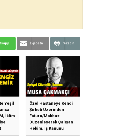
tsapp
E-posta
Yazdır
te Yeşil
Özel Hastaneye Kendi
ansal
Şirketi Üzerinden
M, İklim
Fatura/Makbuz
iye
Düzenleyerek Çalışan
t
Hekim, İş Kanunu
)
Hükümlerinden