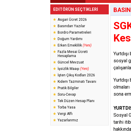
BASIN
EDİTÖRÜN SEÇTİKLERİ
Asgari Ücret 2026
SGK
Basından Yazılar
Bordro Parametreleri
Kes
Doğum Yardımı
Erken Emeklilik
(Yeni)
Fazla Mesai Ücreti
Yurtdışı
Hesaplama
sosyal g
Güncel Mevzuat
çalışanla
İşsizlik Maaşı
(Yeni)
İşten Çıkış Kodları 2026
Yurtdışı
Kıdem Tazminatı Tavanı
olmaları
Pratik Bilgiler
sona erm
Soru-Cevap
Tek Düzen Hesap Planı
Torba Yasa
YURTDI
Vergi Affı
Sosyal G
Yazarlarımız
tarihi i
hakkında