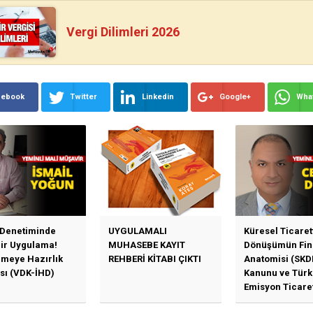
Vergi Dilimleri 2026
cebook
Twitter
Linkedin
Google+
Wha
 Denetiminde
UYGULAMALI
Küresel Ticaret
Bir Uygulama!
MUHASEBE KAYIT
Dönüşümün Fin
emeye Hazırlık
REHBERİ KİTABI ÇIKTI
Anatomisi (SKD
sı (VDK-İHD)
Kanunu ve Türk
Emisyon Ticare
Sistemi (TR-ETS