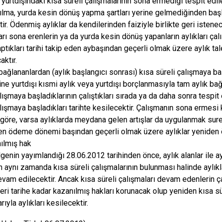
a yurtdışındaki kısa süreli çalışmalarının sona ermediği tespit edilen
rılma, yurda kesin dönüş yapma şartları yerine gelmediğinden başla
ir. Ödenmiş aylıklar da kendilerinden faiziyle birlikte geri istene
arı sona erenlerin ya da yurda kesin dönüş yapanların aylıkları ça
ptıkları tarihi takip eden aybaşından geçerli olmak üzere aylık t
aktır.
 bağlananlardan (aylık başlangıcı sonrası) kısa süreli çalışmaya ba
ine yurtdışı kısmi aylık veya yurtdışı borçlanmasıyla tam aylık bağ
lışmaya başladıklarının çalıştıkları sırada ya da daha sonra tespit 
alışmaya başladıkları tarihte kesilecektir. Çalışmanın sona ermesi 
 göre, varsa aylıklarda meydana gelen artışlar da uygulanmak suret
en ödeme dönemi başından geçerli olmak üzere aylıklar yeniden
ılmış hak
genin yayımlandığı 28.06.2012 tarihinden önce, aylık alanlar ile 
n aynı zamanda kısa süreli çalışmalarının bulunması halinde aylı
evam edilecektir. Ancak kısa süreli çalışmaları devam edenlerin ça
eri tarihe kadar kazanılmış hakları korunacak olup yeniden kısa s
arıyla aylıkları kesilecektir.