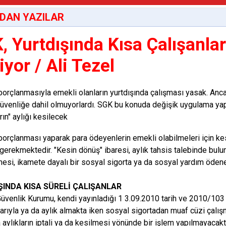
DAN YAZILAR
, Yurtdışında Kısa Çalışanlar
iyor / Ali Tezel
 borçlanmasıyla emekli olanların yurtdışında çalışması yasak. Anca
üvenliğe dahil olmuyorlardı. SGK bu konuda değişik uygulama yap
rın" aylığı kesilecek
 borçlanması yaparak para ödeyenlerin emekli olabilmeleri için kes
 gerekmektedir. "Kesin dönüş" ibaresi, aylık tahsis talebinde bulun
esi, ikamete dayalı bir sosyal sigorta ya da sosyal yardım öden
ŞINDA KISA SÜRELİ ÇALIŞANLAR
üvenlik Kurumu, kendi yayınladığı 1 3.09.2010 tarih ve 2010/103 
tibarıyla ya da aylık almakta iken sosyal sigortadan muaf cüzi çalı
 aylıkların iptali ya da kesilmesi yönünde bir işlem yapılmayacakt