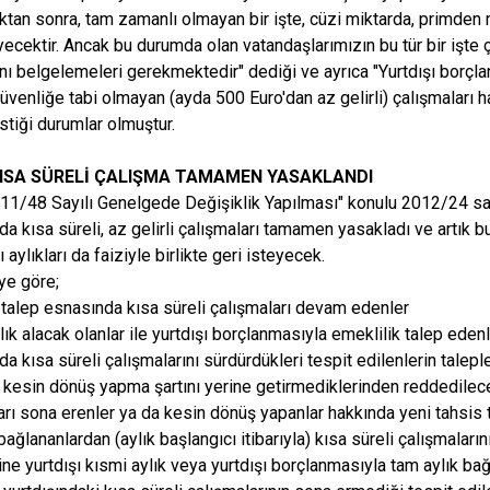
ktan sonra, tam zamanlı olmayan bir işte, cüzi miktarda, primden mu
ecektir. Ancak bu durumda olan vatandaşlarımızın bu tür bir işte ç
ını belgelemeleri gerekmektedir" dediği ve ayrıca "Yurtdışı borçla
üvenliğe tabi olmayan (ayda 500 Euro'dan az gelirli) çalışmaları 
stiği durumlar olmuştur.
KISA SÜRELİ ÇALIŞMA TAMAMEN YASAKLANDI
11/48 Sayılı Genelgede Değişiklik Yapılması" konulu 2012/24 say
da kısa süreli, az gelirli çalışmaları tamamen yasakladı ve artık b
 aylıkları da faiziyle birlikte geri isteyecek.
ye göre;
k talep esnasında kısa süreli çalışmaları devam edenler
ık alacak olanlar ile yurtdışı borçlanmasıyla emeklilik talep edenler
da kısa süreli çalışmalarını sürdürdükleri tespit edilenlerin taleple
 kesin dönüş yapma şartını yerine getirmediklerinden reddedilecekt
arı sona erenler ya da kesin dönüş yapanlar hakkında yeni tahsis ta
bağlananlardan (aylık başlangıcı itibarıyla) kısa süreli çalışmaları
ne yurtdışı kısmi aylık veya yurtdışı borçlanmasıyla tam aylık bağl