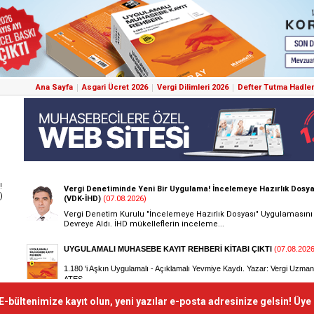
Ana Sayfa
Asgari Ücret 2026
Vergi Dilimleri 2026
Defter Tutma Hadler
!
)
E-bültenimize kayıt olun, yeni yazılar e-posta adresinize gelsin! Üye