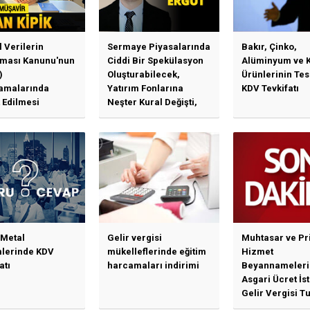
l Verilerin
Sermaye Piyasalarında
Bakır, Çinko,
ması Kanunu'nun
Ciddi Bir Spekülasyon
Alüminyum ve 
)
Oluşturabilecek,
Ürünlerinin Te
amalarında
Yatırım Fonlarına
KDV Tevkifatı
 Edilmesi
Neşter Kural Değişti,
en Özet Başlıklar
SPK’dan Kritik Hamle
Haberlerine Sermaye
Piyasası Kurulundan
Yalanlama Ve Yerinde
Bir Açıklama Geldi
 Metal
Gelir vergisi
Muhtasar ve Pr
mlerinde KDV
mükelleflerinde eğitim
Hizmet
atı
harcamaları indirimi
Beyannameleri
Asgari Ücret İs
Gelir Vergisi Tu
Güncellenmesi