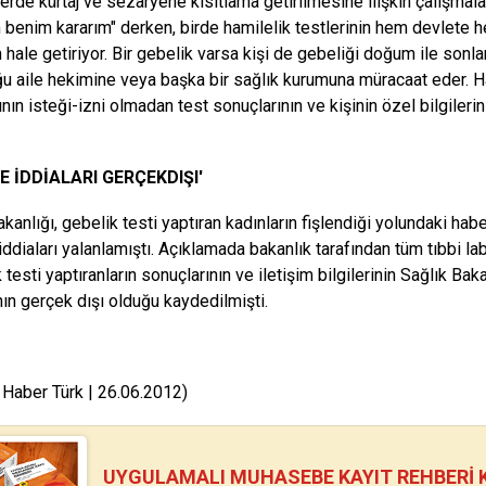
erde kürtaj ve sezaryene kısıtlama getirilmesine ilişkin çalışmalar
benim kararım" derken, birde hamilelik testlerinin hem devlete h
 hale getiriyor. Bir gebelik varsa kişi de gebeliği doğum ile sonla
u aile hekimine veya başka bir sağlık kurumuna müracaat eder. Hamil
ın isteği-izni olmadan test sonuçlarının ve kişinin özel bilgilerin
E İDDİALARI GERÇEKDIŞI'
akanlığı, gebelik testi yaptıran kadınların fişlendiği yolundaki ha
iddiaları yalanlamıştı. Açıklamada bakanlık tarafından tüm tıbbi l
 testi yaptıranların sonuçlarının ve iletişim bilgilerinin Sağlık Baka
ının gerçek dışı olduğu kaydedilmişti.
 Haber Türk | 26.06.2012)
UYGULAMALI MUHASEBE KAYIT REHBERİ Kİ