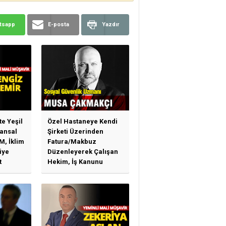
tsapp
E-posta
Yazdır
te Yeşil
Özel Hastaneye Kendi
ansal
Şirketi Üzerinden
M, İklim
Fatura/Makbuz
iye
Düzenleyerek Çalışan
t
Hekim, İş Kanunu
)
Hükümlerinden
arı)
Yararlanabilir Mi?