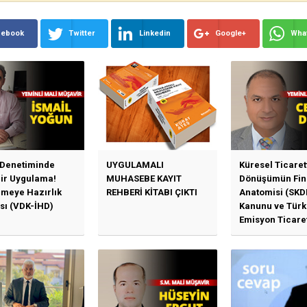
cebook
Twitter
Linkedin
Google+
Wha
 Denetiminde
UYGULAMALI
Küresel Ticaret
Bir Uygulama!
MUHASEBE KAYIT
Dönüşümün Fin
emeye Hazırlık
REHBERİ KİTABI ÇIKTI
Anatomisi (SKD
sı (VDK-İHD)
Kanunu ve Türk
Emisyon Ticare
Sistemi (TR-ETS
Uygulama Esasl