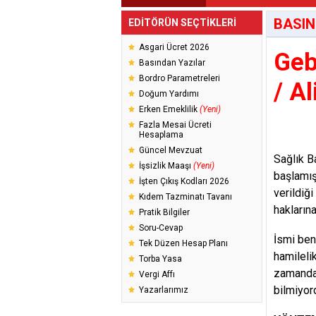
BASIN
EDİTÖRÜN SEÇTİKLERİ
Asgari Ücret 2026
Geb
Basından Yazılar
Bordro Parametreleri
/ Al
Doğum Yardımı
Erken Emeklilik
(Yeni)
Fazla Mesai Ücreti
Hesaplama
Güncel Mevzuat
Sağlık Ba
İşsizlik Maaşı
(Yeni)
başlamış
İşten Çıkış Kodları 2026
verildiğ
Kıdem Tazminatı Tavanı
haklarına
Pratik Bilgiler
Soru-Cevap
İsmi ben
Tek Düzen Hesap Planı
hamilelik
Torba Yasa
zamanda 
Vergi Affı
bilmiyor
Yazarlarımız