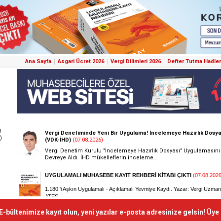
Ana Sayfa
Asgari Ücret 2026
Vergi Dilimleri 2026
Defter Tutma Hadler
!
)
E-bültenimize kayıt olun, yeni yazılar e-posta adresinize gelsin! Üye