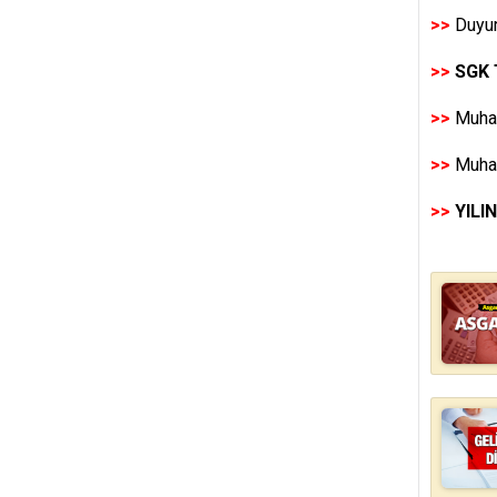
>>
Duyur
>>
SGK 
>>
Muhas
>>
Muhas
>>
YILI