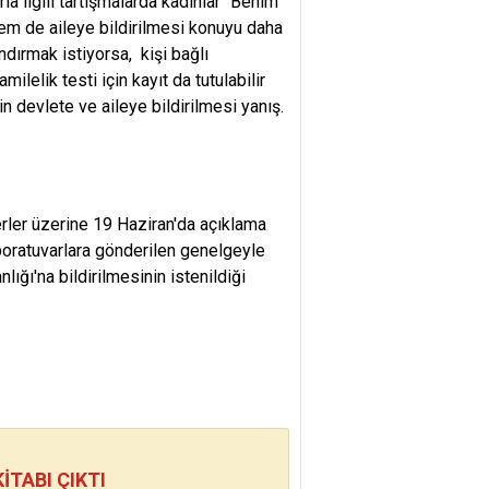
la ilgili tartışmalarda kadınlar "Benim
em de aileye bildirilmesi konuyu daha
ndırmak istiyorsa, kişi bağlı
elik testi için kayıt da tutulabilir
in devlete ve aileye bildirilmesi yanış.
berler üzerine 19 Haziran'da açıklama
aboratuvarlara gönderilen genelgeyle
nlığı'na bildirilmesinin istenildiği
TABI ÇIKTI