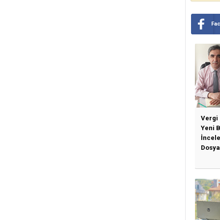
Fa
Vergi
Yeni 
İncel
Dosya