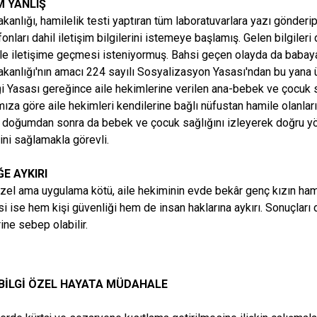
 YANLIŞ
kanlığı, hamilelik testi yaptıran tüm laboratuvarlara yazı gönderip, 
onları dahil iletişim bilgilerini istemeye başlamış. Gelen bilgileri 
ile iletişime geçmesi isteniyormuş. Bahsi geçen olayda da babay
akanlığı'nın amacı 224 sayılı Sosyalizasyon Yasası'ndan bu yana
i Yasası gereğince aile hekimlerine verilen ana-bebek ve çocuk 
mıza göre aile hekimleri kendilerine bağlı nüfustan hamile olanları
 doğumdan sonra da bebek ve çocuk sağlığını izleyerek doğru yön
ni sağlamakla görevli.
ĞE AYKIRI
el ama uygulama kötü, aile hekiminin evde bekâr genç kızın hami
si ise hem kişi güvenliği hem de insan haklarına aykırı. Sonuçları
rine sebep olabilir.
 BİLGİ ÖZEL HAYATA MÜDAHALE