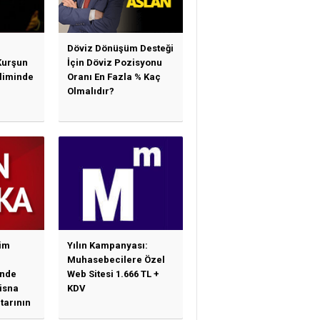
Döviz Dönüşüm Desteği
Kurşun
İçin Döviz Pozisyonu
sliminde
Oranı En Fazla % Kaç
Olmalıdır?
im
Yılın Kampanyası:
Muhasebecilere Özel
nde
Web Sitesi 1.666 TL +
tisna
KDV
tarının
ne