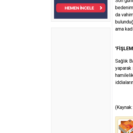
Son günl
bedenim 
da vahim
bulunduğ
ama kadın
'FİŞLEM
Sağlık B
yaparak 
hamilelik
iddialar
(Kaynak: