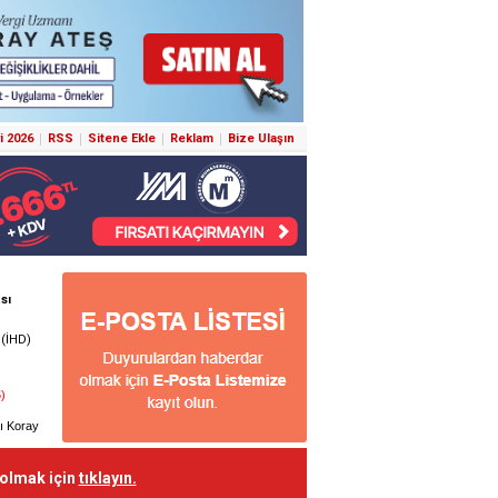
i 2026
RSS
Sitene Ekle
Reklam
Bize Ulaşın
 olmak için
tıklayın.