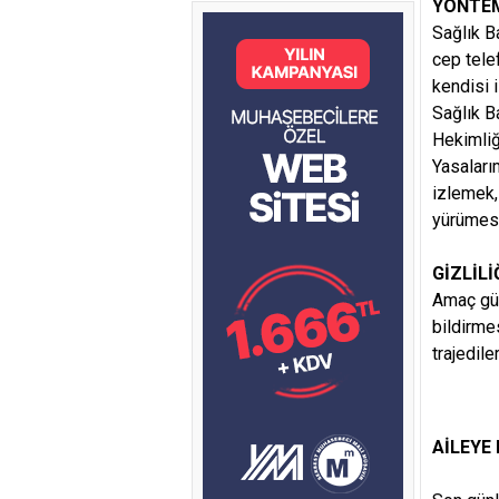
YÖNTEM
Sağlık Ba
cep telef
kendisi 
Sağlık B
Hekimliğ
Yasaları
izlemek,
yürümesi
GİZLİLİ
Amaç güz
bildirme
trajedile
AİLEYE