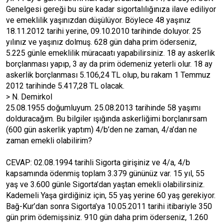
Genelgesi gereği bu süre kadar sigortalılığınıza ilave ediliyor
ve emeklilik yaşınızdan düşülüyor. Böylece 48 yaşınız
18.11.2012 tarihi yerine, 09.10.2010 tarihinde doluyor. 25
yılınız ve yaşınız dolmuş. 628 gün daha prim öderseniz,
5.225 günle emeklilik müracaatı yapabilirsiniz. 18 ay askerlik
borçlanması yapıp, 3 ay da prim ödemeniz yeterli olur. 18 ay
askerlik borçlanması 5.106,24 TL olup, bu rakam 1 Temmuz
2012 tarihinde 5.417,28 TL olacak.
> N. Demirkol
25.08.1955 doğumluyum. 25.08.2013 tarihinde 58 yaşımı
dolduracağım. Bu bilgiler ışığında askerliğimi borçlanırsam
(600 gün askerlik yaptım) 4/b’den ne zaman, 4/a’dan ne
zaman emekli olabilirim?
CEVAP: 02.08.1994 tarihli Sigorta girişiniz ve 4/a, 4/b
kapsamında ödenmiş toplam 3.379 gününüz var. 15 yıl, 55
yaş ve 3.600 günle Sigorta’dan yaştan emekli olabilirsiniz.
Kademeli Yaşa girdiğiniz için, 55 yaş yerine 60 yaş gerekiyor.
Bağ-Kur’dan sonra Sigorta’ya 10.05.2011 tarihi itibariyle 350
gün prim ödemişsiniz. 910 gün daha prim öderseniz, 1.260