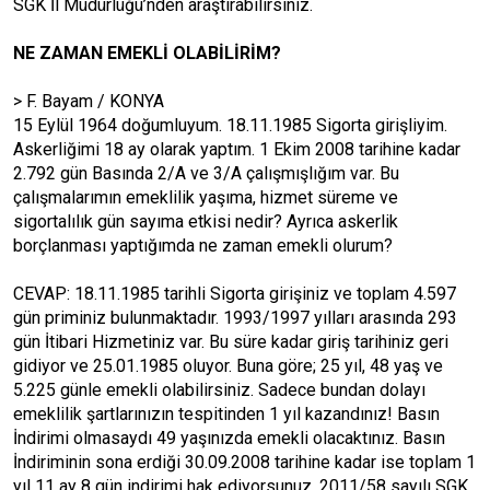
SGK İl Müdürlüğü’nden araştırabilirsiniz.
NE ZAMAN EMEKLİ OLABİLİRİM?
> F. Bayam / KONYA
15 Eylül 1964 doğumluyum. 18.11.1985 Sigorta girişliyim.
Askerliğimi 18 ay olarak yaptım. 1 Ekim 2008 tarihine kadar
2.792 gün Basında 2/A ve 3/A çalışmışlığım var. Bu
çalışmalarımın emeklilik yaşıma, hizmet süreme ve
sigortalılık gün sayıma etkisi nedir? Ayrıca askerlik
borçlanması yaptığımda ne zaman emekli olurum?
CEVAP: 18.11.1985 tarihli Sigorta girişiniz ve toplam 4.597
gün priminiz bulunmaktadır. 1993/1997 yılları arasında 293
gün İtibari Hizmetiniz var. Bu süre kadar giriş tarihiniz geri
gidiyor ve 25.01.1985 oluyor. Buna göre; 25 yıl, 48 yaş ve
5.225 günle emekli olabilirsiniz. Sadece bundan dolayı
emeklilik şartlarınızın tespitinden 1 yıl kazandınız! Basın
İndirimi olmasaydı 49 yaşınızda emekli olacaktınız. Basın
İndiriminin sona erdiği 30.09.2008 tarihine kadar ise toplam 1
yıl 11 ay 8 gün indirimi hak ediyorsunuz. 2011/58 sayılı SGK