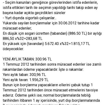
- Seçim kanunları gereğince görevlerinden istifa edenlerin,
istifa ettikleri tarih ile seçimin yapıldığı tarihi takip eden ay
başına kadar açıkta geçirdikleri süreler
- Yurt dışında sigortalı çalışanlar...
Yukarıda sayılan borçlanmalar için 30.06.2012 tarihine kadar
müracaat edenler;
En düşük için asgari ücretten (tabandan) (886.50 TL) bir aylığı
886,50 x%32=283,68 TL
En yüksek için (tavandan) 5.672.40 x%32=1.815,17 TL
ödeyecekler.
YENİ AYLIK TABAN: 300.96 TL
1 Temmuz 2012 tarihinden sonra müracaat edenler ise zamlı
rakamlardan ödeme yapacaklardır. İşte o rakamlar:
Yeni aylık taban: 300,96 TL
Yeni aylık tavan: 1.956,29 TL
Bunun için borçlanma yapacakların ellerini çabuk tutup 1
Temmuz 2012 tarihinden önce müracaat etmelerini tavsiye
ederiz. Ödeme şekli ise; normal borçlanmalarda tebliğ
tarihinden itibaren 1 ay içerisinde, yurt dışı borçlanmalarında