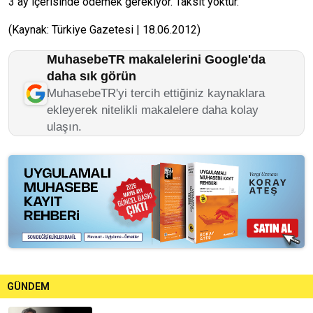
3 ay içerisinde ödemek gerekiyor. Taksit yoktur.
(Kaynak: Türkiye Gazetesi | 18.06.2012)
MuhasebeTR makalelerini Google'da
daha sık görün
MuhasebeTR'yi tercih ettiğiniz kaynaklara
ekleyerek nitelikli makalelere daha kolay
ulaşın.
GÜNDEM