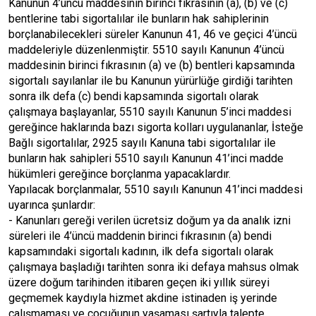
Kanunun 4’üncü maddesinin birinci fıkrasının (a), (b) ve (c)
bentlerine tabi sigortalılar ile bunların hak sahiplerinin
borçlanabilecekleri süreler Kanunun 41, 46 ve geçici 4’üncü
maddeleriyle düzenlenmiştir. 5510 sayılı Kanunun 4’üncü
maddesinin birinci fıkrasının (a) ve (b) bentleri kapsamında
sigortalı sayılanlar ile bu Kanunun yürürlüğe girdiği tarihten
sonra ilk defa (c) bendi kapsamında sigortalı olarak
çalışmaya başlayanlar, 5510 sayılı Kanunun 5’inci maddesi
gereğince haklarında bazı sigorta kolları uygulananlar, İsteğe
Bağlı sigortalılar, 2925 sayılı Kanuna tabi sigortalılar ile
bunların hak sahipleri 5510 sayılı Kanunun 41’inci madde
hükümleri gereğince borçlanma yapacaklardır.
Yapılacak borçlanmalar, 5510 sayılı Kanunun 41’inci maddesi
uyarınca şunlardır:
- Kanunları gereği verilen ücretsiz doğum ya da analık izni
süreleri ile 4’üncü maddenin birinci fıkrasının (a) bendi
kapsamındaki sigortalı kadının, ilk defa sigortalı olarak
çalışmaya başladığı tarihten sonra iki defaya mahsus olmak
üzere doğum tarihinden itibaren geçen iki yıllık süreyi
geçmemek kaydıyla hizmet akdine istinaden iş yerinde
çalışmaması ve çocuğunun yaşaması şartıyla talepte