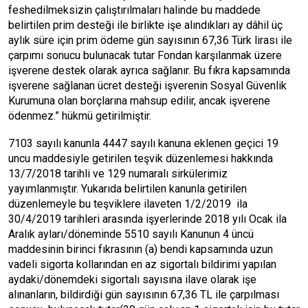
feshedilmeksizin çalıştırılmaları halinde bu maddede
belirtilen prim desteği ile birlikte işe alındıkları ay dâhil üç
aylık süre için prim ödeme gün sayısının 67,36 Türk lirası ile
çarpımı sonucu bulunacak tutar Fondan karşılanmak üzere
işverene destek olarak ayrıca sağlanır. Bu fıkra kapsamında
işverene sağlanan ücret desteği işverenin Sosyal Güvenlik
Kurumuna olan borçlarına mahsup edilir, ancak işverene
ödenmez.” hükmü getirilmiştir.
7103 sayılı kanunla 4447 sayılı kanuna eklenen geçici 19
uncu maddesiyle getirilen teşvik düzenlemesi hakkında
13/7/2018 tarihli ve 129 numaralı sirkülerimiz
yayımlanmıştır. Yukarıda belirtilen kanunla getirilen
düzenlemeyle bu teşviklere ilaveten 1/2/2019 ila
30/4/2019 tarihleri arasında işyerlerinde 2018 yılı Ocak ila
Aralık ayları/döneminde 5510 sayılı Kanunun 4 üncü
maddesinin birinci fıkrasının (a) bendi kapsamında uzun
vadeli sigorta kollarından en az sigortalı bildirimi yapılan
aydaki/dönemdeki sigortalı sayısına ilave olarak işe
alınanların, bildirdiği gün sayısının 67,36 TL ile çarpılması