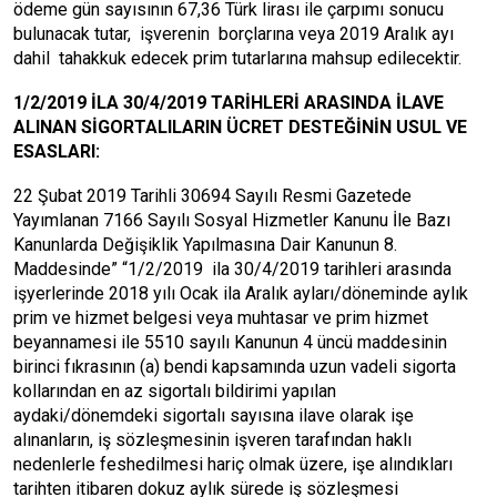
ödeme gün sayısının 67,36 Türk lirası ile çarpımı sonucu
bulunacak tutar, işverenin borçlarına veya 2019 Aralık ayı
dahil tahakkuk edecek prim tutarlarına mahsup edilecektir.
1/2/2019 İLA 30/4/2019 TARİHLERİ ARASINDA İLAVE
ALINAN SİGORTALILARIN ÜCRET DESTEĞİNİN USUL VE
ESASLARI:
22 Şubat 2019 Tarihli 30694 Sayılı Resmi Gazetede
Yayımlanan 7166 Sayılı Sosyal Hizmetler Kanunu İle Bazı
Kanunlarda Değişiklik Yapılmasına Dair Kanunun 8.
Maddesinde” “1/2/2019 ila 30/4/2019 tarihleri arasında
işyerlerinde 2018 yılı Ocak ila Aralık ayları/döneminde aylık
prim ve hizmet belgesi veya muhtasar ve prim hizmet
beyannamesi ile 5510 sayılı Kanunun 4 üncü maddesinin
birinci fıkrasının (a) bendi kapsamında uzun vadeli sigorta
kollarından en az sigortalı bildirimi yapılan
aydaki/dönemdeki sigortalı sayısına ilave olarak işe
alınanların, iş sözleşmesinin işveren tarafından haklı
nedenlerle feshedilmesi hariç olmak üzere, işe alındıkları
tarihten itibaren dokuz aylık sürede iş sözleşmesi