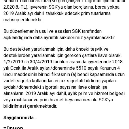
sonucu bulunacak tutar(30 gün çalışan 1 sigortalı için bu tutar
2.020,8.-TL), işverenin SGK’ya olan borçlarına, borcu yoksa
2019 Aralık ayı dahil tahakkuk edecek prim tutarlarına
mahsup edilecektir.
Bu düzenlemenin usul ve esasları SGK tarafından
açıklandığında daha ayrıntılı sirkülerimiz yayımlanacaktır.
Bu destekten yararlanmak için, daha önceki teşvik ve
desteklerden yararlanmak için gereken şartlara ilave olarak,
1/2/2019 ila 30/4/2019 tarihleri arasında işyerlerinde 2018
yılı Ocak ila Aralık ayları/döneminde 5510 sayılı Kanunun 4
üncü maddesinin birinci fıkrasının (a) bendi kapsamında uzun
vadeli sigorta kollarından en az sigortalı bildirimi yapılan
aydaki/dönemdeki sigortalı sayısına ilave olarak işe
alınanların 2019 Aralık ayı dahil, aylık prim ve hizmet belgesi
veya muhtasar ve prim hizmet beyannamesi ile SGK’ya
bildirilmesi gerekmektedir.
Saygılarımızla…