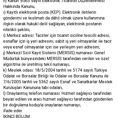
h) Kanun: 6563 sayılı Elektronik Ticaretin Düzenlenmesi
Hakkında Kanunu,
ı) Kayıtlı elektronik posta (KEP): Elektronik iletilerin
gönderimi ve teslimatı da dâhil olmak üzere kullanımına
ilişkin olarak hukukî delil sağlayan, elektronik postanın
nitelikli şeklini,
i) Merkez adresi: Tacirler için ticaret siciline tescilli adresi,
esnaflar için iş yeri adresini, sabit iş yeri olmayanlar ile tacir
veya esnaf olmayanlar için ise yerleşim yeri adresini,
j) Merkezî Sicil Kayıt Sistemi (MERSİS) numarası: Genel
Müdürlük bünyesindeki MERSİS tarafından verilen ve özel
algoritma ile üretilmiş tekil numarayı,
k) Meslek odası: 18/5/2004 tarihli ve 5174 sayılı Türkiye
Odalar ve Borsalar Birliği ile Odalar ve Borsalar Kanunu ile
7/6/2005 tarihli ve 5362 sayılı Esnaf ve Sanatkarlar Meslek
Kuruluşları Kanununa tabi odaları,
l) Onaylanmış telefon numarası: Hizmet sağlayıcı tarafından
beyan edilen ve aracı hizmet sağlayıcı tarafından gönderilen
bir doğrulama koduyla onaylanan numarayı,
ifade eder.
İKİNCİ BÖLÜM