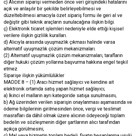
c) Alıcının siparişi vermeden önce veri girişindeki hatalarını
açık ve anlaşılır bir şekilde belirleyebilmesi ve
düzeltebilmesi amacıyla özet sipariş formu ile geri al ve
değiştir gibi teknik araçların sunulacağına ilişkin bilgi.
ç) Elektronik ticaret işlemleri nedeniyle elde ettiği kişisel
verilere ilişkin gizlilik kuralları.
d) Alıcıyla arasında uyuşmazlık çıkması halinde varsa
alternatif uyuşmazlık çözüm mekanizmaları.
(2) Alternatif uyuşmazlık çözüm mekanizmaları, tarafların
diğer hukuki çözüm yollarına başvurma hakkına engel teşkil
etmez.
Siparişe ilişkin yükümlülükler
MADDE 8 – (1) Aracı hizmet sağlayıcı ve kendine ait
elektronik ortamda satış yapan hizmet sağlayıcı;
a) İkinci el malların ayrı kategoride satışa sunulmasını,
b) Ağ üzerinden verilen siparişin onaylanması aşamasında ve
ödeme bilgilerinin girilmesinden önce, vergi ve teslimat
masrafları da dâhil olmak üzere alıcının ödeyeceği toplam
bedelin ve sözleşmenin diğer şartlarının alıcı tarafından
açıkça görülmesini,
c) Mal veya hizmetin toplam bedeli, fiyatın hesaplanma usulü