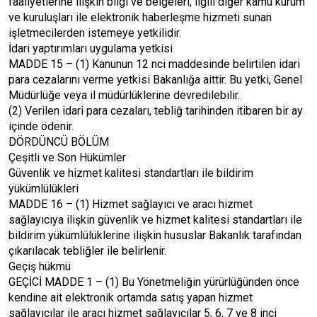
faaliyetlerine ilişkin bilgi ve belgeleri, ilgili diğer kamu kurum
ve kuruluşları ile elektronik haberleşme hizmeti sunan
işletmecilerden istemeye yetkilidir.
İdari yaptırımları uygulama yetkisi
MADDE 15 – (1) Kanunun 12 nci maddesinde belirtilen idari
para cezalarını verme yetkisi Bakanlığa aittir. Bu yetki, Genel
Müdürlüğe veya il müdürlüklerine devredilebilir.
(2) Verilen idari para cezaları, tebliğ tarihinden itibaren bir ay
içinde ödenir.
DÖRDÜNCÜ BÖLÜM
Çeşitli ve Son Hükümler
Güvenlik ve hizmet kalitesi standartları ile bildirim
yükümlülükleri
MADDE 16 – (1) Hizmet sağlayıcı ve aracı hizmet
sağlayıcıya ilişkin güvenlik ve hizmet kalitesi standartları ile
bildirim yükümlülüklerine ilişkin hususlar Bakanlık tarafından
çıkarılacak tebliğler ile belirlenir.
Geçiş hükmü
GEÇİCİ MADDE 1 – (1) Bu Yönetmeliğin yürürlüğünden önce
kendine ait elektronik ortamda satış yapan hizmet
sağlayıcılar ile aracı hizmet sağlayıcılar 5, 6, 7 ve 8 inci