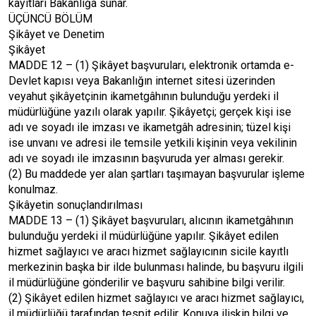
kayıtları Bakanlığa sunar.
ÜÇÜNCÜ BÖLÜM
Şikâyet ve Denetim
Şikâyet
MADDE 12 – (1) Şikâyet başvuruları, elektronik ortamda e-
Devlet kapısı veya Bakanlığın internet sitesi üzerinden
veyahut şikâyetçinin ikametgâhının bulunduğu yerdeki il
müdürlüğüne yazılı olarak yapılır. Şikâyetçi; gerçek kişi ise
adı ve soyadı ile imzası ve ikametgâh adresinin; tüzel kişi
ise unvanı ve adresi ile temsile yetkili kişinin veya vekilinin
adı ve soyadı ile imzasının başvuruda yer alması gerekir.
(2) Bu maddede yer alan şartları taşımayan başvurular işleme
konulmaz.
Şikâyetin sonuçlandırılması
MADDE 13 – (1) Şikâyet başvuruları, alıcının ikametgâhının
bulunduğu yerdeki il müdürlüğüne yapılır. Şikâyet edilen
hizmet sağlayıcı ve aracı hizmet sağlayıcının sicile kayıtlı
merkezinin başka bir ilde bulunması halinde, bu başvuru ilgili
il müdürlüğüne gönderilir ve başvuru sahibine bilgi verilir.
(2) Şikâyet edilen hizmet sağlayıcı ve aracı hizmet sağlayıcı,
il müdürlüğü tarafından tespit edilir. Konuya ilişkin bilgi ve