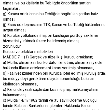
olması ve bu kişilerin bu Tebliğde öngörülen şartları
taşımaları,
g) Kurucu ortaklarının bu Tebliğde öngörülen şartları haiz
olması,
ğ) Esas sözleşmesinin TTK, Kanun ve bu Tebliğ hükümlerine
uygun olması,
h) Kurulca yetkilendirilmiş bir kuruluşun portföy saklama
hizmetini yürütmek üzere belirlenmiş olması,
zorunludur.
Kurucu ve ortakların nitelikleri
MADDE 7 – (1) Gerçek ve tüzel kişi kurucu ortakların;
a) Müflis olmaması, konkordato ilân etmiş olmaması ya da
hakkında iflasın ertelenmesi kararı verilmiş olmaması,
b) Faaliyet izinlerinden biri Kurulca iptal edilmiş kuruluşlarda,
bu müeyyideyi gerektiren olayda sorumluluğu bulunan
kişilerden olmaması,
c) Kanunda yazılı suçlardan kesinleşmiş mahkumiyetinin
bulunmaması,
ç) Mülga 14/1/1982 tarihli ve 35 sayılı Ödeme Güçlüğü
İçinde Bulunan Bankerlerin İşlemleri Hakkında Kanun