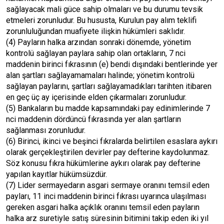
sağlayacak mali güce sahip olmaları ve bu durumu tevsik
etmeleri zorunludur. Bu hususta, Kurulun pay alım teklifi
zorunluluğundan muafiyete ilişkin hükümleri saklıdır.
(4) Payların halka arzından sonraki dönemde, yönetim
kontrolü sağlayan paylara sahip olan ortakların, 7 nci
maddenin birinci fıkrasının (e) bendi dışındaki bentlerinde yer
alan şartları sağlayamamaları halinde; yönetim kontrolü
sağlayan paylarını, şartları sağlayamadıkları tarihten itibaren
en geç üç ay içerisinde elden çıkarmaları zorunludur.
(5) Bankaların bu madde kapsamındaki pay edinimlerinde 7
nci maddenin dördüncü fıkrasında yer alan şartların
sağlanması zorunludur.
(6) Birinci, ikinci ve beşinci fıkralarda belirtilen esaslara aykırı
olarak gerçekleştirilen devirler pay defterine kaydolunmaz.
Söz konusu fıkra hükümlerine aykırı olarak pay defterine
yapılan kayıtlar hükümsüzdür.
(7) Lider sermayedarın asgari sermaye oranını temsil eden
payları, 11 inci maddenin birinci fıkrası uyarınca ulaşılması
gereken asgari halka açıklık oranını temsil eden payların
halka arz suretiyle satış süresinin bitimini takip eden iki yıl