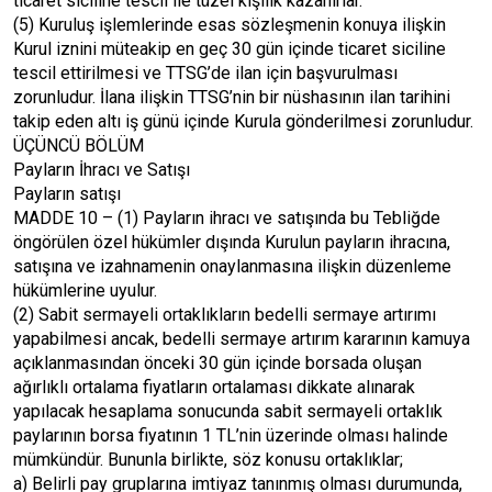
ticaret siciline tescil ile tüzel kişilik kazanırlar.
(5) Kuruluş işlemlerinde esas sözleşmenin konuya ilişkin
Kurul iznini müteakip en geç 30 gün içinde ticaret siciline
tescil ettirilmesi ve TTSG’de ilan için başvurulması
zorunludur. İlana ilişkin TTSG’nin bir nüshasının ilan tarihini
takip eden altı iş günü içinde Kurula gönderilmesi zorunludur.
ÜÇÜNCÜ BÖLÜM
Payların İhracı ve Satışı
Payların satışı
MADDE 10 – (1) Payların ihracı ve satışında bu Tebliğde
öngörülen özel hükümler dışında Kurulun payların ihracına,
satışına ve izahnamenin onaylanmasına ilişkin düzenleme
hükümlerine uyulur.
(2) Sabit sermayeli ortaklıkların bedelli sermaye artırımı
yapabilmesi ancak, bedelli sermaye artırım kararının kamuya
açıklanmasından önceki 30 gün içinde borsada oluşan
ağırlıklı ortalama fiyatların ortalaması dikkate alınarak
yapılacak hesaplama sonucunda sabit sermayeli ortaklık
paylarının borsa fiyatının 1 TL’nin üzerinde olması halinde
mümkündür. Bununla birlikte, söz konusu ortaklıklar;
a) Belirli pay gruplarına imtiyaz tanınmış olması durumunda,