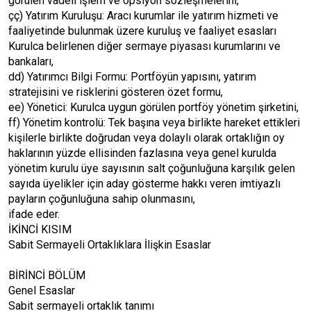
görülen vadeli işlem ve opsiyon sözleşmelerini,
çç) Yatırım Kuruluşu: Aracı kurumlar ile yatırım hizmeti ve
faaliyetinde bulunmak üzere kuruluş ve faaliyet esasları
Kurulca belirlenen diğer sermaye piyasası kurumlarını ve
bankaları,
dd) Yatırımcı Bilgi Formu: Portföyün yapısını, yatırım
stratejisini ve risklerini gösteren özet formu,
ee) Yönetici: Kurulca uygun görülen portföy yönetim şirketini,
ff) Yönetim kontrolü: Tek başına veya birlikte hareket ettikleri
kişilerle birlikte doğrudan veya dolaylı olarak ortaklığın oy
haklarının yüzde ellisinden fazlasına veya genel kurulda
yönetim kurulu üye sayısının salt çoğunluğuna karşılık gelen
sayıda üyelikler için aday gösterme hakkı veren imtiyazlı
payların çoğunluğuna sahip olunmasını,
ifade eder.
İKİNCİ KISIM
Sabit Sermayeli Ortaklıklara İlişkin Esaslar
BİRİNCİ BÖLÜM
Genel Esaslar
Sabit sermayeli ortaklık tanımı