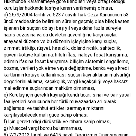
Hükmünde Kararnameye göre kendileri veya ortağı olduğu
kuruluşlar hakkında tasfiye kararı verilmemiş olması,
d) 26/9/2004 tarihli ve 5237 sayılı Türk Ceza Kanununun 53
üncü maddesinde belirtilen süreler geçmiş olsa bile; kasten
işlenen bir suçtan dolayı beş yıl veya daha fazla süreyle
hapis cezasına ya da devletin güvenliğine karşı suçlar,
anayasal düzene ve bu düzenin işleyişine karşı suçlar,
zimmet, irtikâp, rüşvet, hırsızlık, dolandırıcılık, sahtecilik,
güveni kötüye kullanma, hileli iflas, ihaleye fesat karıştırma,
edimin ifasına fesat karıştırma, bilişim sistemini engelleme,
bozma, verileri yok etme veya değiştirme, banka veya kredi
kartlarının kötüye kullanılması, suçtan kaynaklanan malvarlığı
değerlerini aklama, kaçakçılık, vergi kaçakçılığı veya haksız
mal edinme suçlarından mahkûm olmaması,
e) Kuruluş için gerekli kaynağı kendi ticari, sınai ve sair yasal
faaliyetleri sonucunda her türlü muvazaadan ari olarak
sağlaması ve taahhüt ettikleri sermaye miktarını
karşılayabilecek mali güce sahip olması,
f) İşin gerektirdiği dürüstlük ve itibara sahip olması,
g) Muaccel vergi borcu bulunmaması,
ğ) 7/2/2013 tarihli ve 6415 sayılı Terörizmin Finansmanının