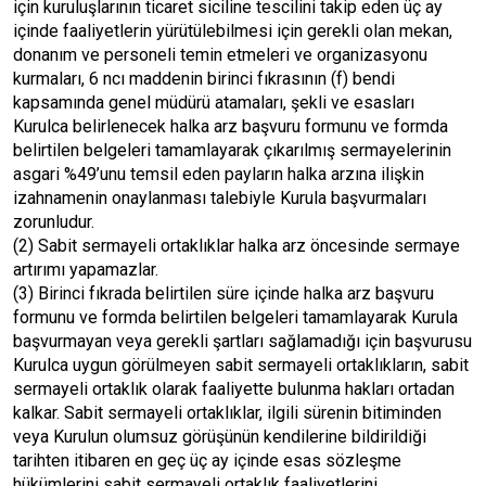
için kuruluşlarının ticaret siciline tescilini takip eden üç ay
içinde faaliyetlerin yürütülebilmesi için gerekli olan mekan,
donanım ve personeli temin etmeleri ve organizasyonu
kurmaları, 6 ncı maddenin birinci fıkrasının (f) bendi
kapsamında genel müdürü atamaları, şekli ve esasları
Kurulca belirlenecek halka arz başvuru formunu ve formda
belirtilen belgeleri tamamlayarak çıkarılmış sermayelerinin
asgari %49’unu temsil eden payların halka arzına ilişkin
izahnamenin onaylanması talebiyle Kurula başvurmaları
zorunludur.
(2) Sabit sermayeli ortaklıklar halka arz öncesinde sermaye
artırımı yapamazlar.
(3) Birinci fıkrada belirtilen süre içinde halka arz başvuru
formunu ve formda belirtilen belgeleri tamamlayarak Kurula
başvurmayan veya gerekli şartları sağlamadığı için başvurusu
Kurulca uygun görülmeyen sabit sermayeli ortaklıkların, sabit
sermayeli ortaklık olarak faaliyette bulunma hakları ortadan
kalkar. Sabit sermayeli ortaklıklar, ilgili sürenin bitiminden
veya Kurulun olumsuz görüşünün kendilerine bildirildiği
tarihten itibaren en geç üç ay içinde esas sözleşme
hükümlerini sabit sermayeli ortaklık faaliyetlerini