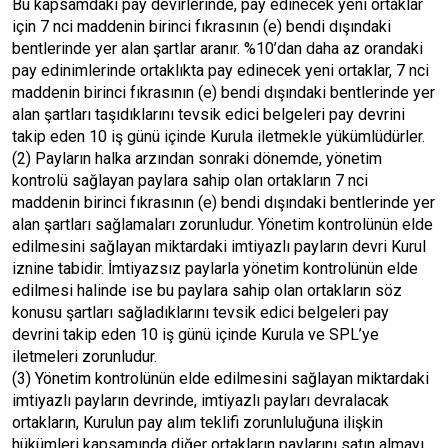
Bu kapsamdaki pay devirlerinde, pay edinecek yeni ortaklar
için 7 nci maddenin birinci fıkrasının (e) bendi dışındaki
bentlerinde yer alan şartlar aranır. %10’dan daha az orandaki
pay edinimlerinde ortaklıkta pay edinecek yeni ortaklar, 7 nci
maddenin birinci fıkrasının (e) bendi dışındaki bentlerinde yer
alan şartları taşıdıklarını tevsik edici belgeleri pay devrini
takip eden 10 iş günü içinde Kurula iletmekle yükümlüdürler.
(2) Payların halka arzından sonraki dönemde, yönetim
kontrolü sağlayan paylara sahip olan ortakların 7 nci
maddenin birinci fıkrasının (e) bendi dışındaki bentlerinde yer
alan şartları sağlamaları zorunludur. Yönetim kontrolünün elde
edilmesini sağlayan miktardaki imtiyazlı payların devri Kurul
iznine tabidir. İmtiyazsız paylarla yönetim kontrolünün elde
edilmesi halinde ise bu paylara sahip olan ortakların söz
konusu şartları sağladıklarını tevsik edici belgeleri pay
devrini takip eden 10 iş günü içinde Kurula ve SPL’ye
iletmeleri zorunludur.
(3) Yönetim kontrolünün elde edilmesini sağlayan miktardaki
imtiyazlı payların devrinde, imtiyazlı payları devralacak
ortakların, Kurulun pay alım teklifi zorunluluğuna ilişkin
hükümleri kapsamında diğer ortakların paylarını satın almayı