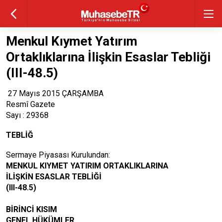
Menkul Kıymet Yatırım
Ortaklıklarına İlişkin Esaslar Tebliği
(III-48.5)
27 Mayıs 2015 ÇARŞAMBA
Resmî Gazete
Sayı : 29368
TEBLİĞ
Sermaye Piyasası Kurulundan:
MENKUL KIYMET YATIRIM ORTAKLIKLARINA
İLİŞKİN ESASLAR TEBLİĞİ
(III-48.5)
BİRİNCİ KISIM
GENEL HÜKÜMLER