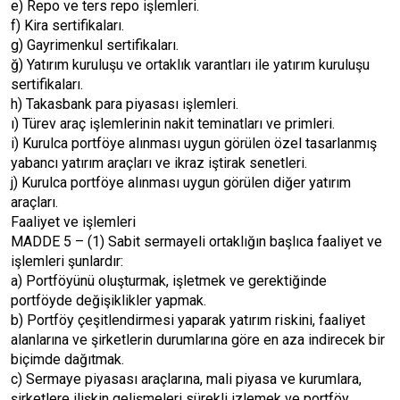
e) Repo ve ters repo işlemleri.
f) Kira sertifikaları.
g) Gayrimenkul sertifikaları.
ğ) Yatırım kuruluşu ve ortaklık varantları ile yatırım kuruluşu
sertifikaları.
h) Takasbank para piyasası işlemleri.
ı) Türev araç işlemlerinin nakit teminatları ve primleri.
i) Kurulca portföye alınması uygun görülen özel tasarlanmış
yabancı yatırım araçları ve ikraz iştirak senetleri.
j) Kurulca portföye alınması uygun görülen diğer yatırım
araçları.
Faaliyet ve işlemleri
MADDE 5 – (1) Sabit sermayeli ortaklığın başlıca faaliyet ve
işlemleri şunlardır:
a) Portföyünü oluşturmak, işletmek ve gerektiğinde
portföyde değişiklikler yapmak.
b) Portföy çeşitlendirmesi yaparak yatırım riskini, faaliyet
alanlarına ve şirketlerin durumlarına göre en aza indirecek bir
biçimde dağıtmak.
c) Sermaye piyasası araçlarına, mali piyasa ve kurumlara,
şirketlere ilişkin gelişmeleri sürekli izlemek ve portföy