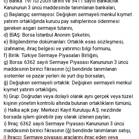
c) Banka: 19/10/2005 tarihli ve 5411 sayılı Bankacılık
Kanununun 3 üncü maddesinde tanımlanan bankaları,
ç) Başlangıç sermayesi: Değişken sermayeli menkul kıymet
yatırım ortaklığında kurucu pay sahiplerince ödenmesi
gereken asgari sermaye tutarını,
d) BİAŞ: Borsa İstanbul Anonim Şirketini,
e) Bilgilendirme dokümanları: Ortaklık esas sözleşmesi,
izahname, ihraç belgesi ve yatırımcı bilgi formunu,
f) Birlik: Türkiye Sermaye Piyasaları Birliğini,
g) Borsa: 6362 sayılı Sermaye Piyasası Kanununun 3 üncü
maddesinin birinci fıkrasının (ç) bendinde tanımlanan
sistemler ve pazar yerleri ile yurt dışı borsaları,
ğ) Değişken sermayeli ortaklık: Değişken sermayeli menkul
kıymet yatırım ortaklığını,
h) Grup: Doğrudan veya dolaylı olarak aynı gerçek veya tüzel
kişinin yönetim kontrolü altında bulunan ortaklıkların tümünü,
ı) Halka açık pay: Merkezi Kayıt Kuruluşu A.Ş. nezdinde
borsada işlem görebilir pay olarak izlenen payları,
i) İhraç: 6362 sayılı Sermaye Piyasası Kanununun 3 üncü
maddesinin birinci fıkrasının (ğ) bendinde tanımlanan satışı,
j) İhraççı: Sermaye piyasası araçlarını ihraç eden veya