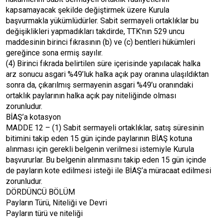
kapsamayacak şekilde değiştirmek üzere Kurula
başvurmakla yükümlüdürler. Sabit sermayeli ortaklıklar bu
değişiklikleri yapmadıkları takdirde, TTK’nın 529 uncu
maddesinin birinci fıkrasının (b) ve (c) bentleri hükümleri
gereğince sona ermiş sayılır.
(4) Birinci fıkrada belirtilen süre içerisinde yapılacak halka
arz sonucu asgari %49’luk halka açık pay oranına ulaşıldıktan
sonra da, çıkarılmış sermayenin asgari %49’u oranındaki
ortaklık paylarının halka açık pay niteliğinde olması
zorunludur.
BİAŞ’a kotasyon
MADDE 12 – (1) Sabit sermayeli ortaklıklar, satış süresinin
bitimini takip eden 15 gün içinde paylarının BİAŞ kotuna
alınması için gerekli belgenin verilmesi istemiyle Kurula
başvururlar. Bu belgenin alınmasını takip eden 15 gün içinde
de payların kote edilmesi isteği ile BİAŞ’a müracaat edilmesi
zorunludur.
DÖRDÜNCÜ BÖLÜM
Payların Türü, Niteliği ve Devri
Payların türü ve niteliği