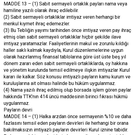
MADDE 13 – (1) Sabit sermayeli ortaklık payları nama veya
hamiline yazılı olarak ihraç edilebilir.
(2) Sabit sermayeli ortaklıklar imtiyaz veren herhangi bir
menkul kıymet ihraç edemezler.
(3) Bu Tebliğin yayımı tarihinden önce imtiyaz veren pay ihraç
etmiş olan sabit sermayeli ortaklıklar hiçbir şekilde ilave
imtiyaz yaratamazlar. Faaliyetlerinin makul ve zorunlu kıldığı
haller saklı kalmak kaydıyla, Kurul düzenlemelerine uygun
olarak hazırlanmış finansal tablolarına göre üst üste beş yıl
dönem zararı eden sabit sermayeli ortaklıklarda, oy hakkına
ve yönetim kurulunda temsil edilmeye ilişkin imtiyazlar Kurul
kararı ile kalkar. Söz konusu imtiyazlı payların kamu kurum ve
kuruluşlarına ait olması halinde bu hüküm uygulanmaz.
(4) Nama yazılı ihraç edilmiş olup borsada işlem gören paylar
hakkında TTK’nın 414 üncü maddesinin birinci fıkrası hükmü
uygulanmaz.
Payların devri
MADDE 14 – (1) Halka arzdan önce sermayenin %10 ve daha
fazlasını temsil eden payların devirleri ile herhangi bir orana
bakılmaksızın imtiyazlı payların devirleri Kurul iznine tabidir.