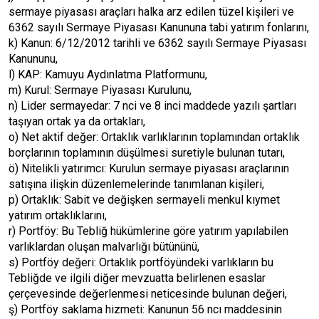
sermaye piyasası araçları halka arz edilen tüzel kişileri ve
6362 sayılı Sermaye Piyasası Kanununa tabi yatırım fonlarını,
k) Kanun: 6/12/2012 tarihli ve 6362 sayılı Sermaye Piyasası
Kanununu,
l) KAP: Kamuyu Aydınlatma Platformunu,
m) Kurul: Sermaye Piyasası Kurulunu,
n) Lider sermayedar: 7 nci ve 8 inci maddede yazılı şartları
taşıyan ortak ya da ortakları,
o) Net aktif değer: Ortaklık varlıklarının toplamından ortaklık
borçlarının toplamının düşülmesi suretiyle bulunan tutarı,
ö) Nitelikli yatırımcı: Kurulun sermaye piyasası araçlarının
satışına ilişkin düzenlemelerinde tanımlanan kişileri,
p) Ortaklık: Sabit ve değişken sermayeli menkul kıymet
yatırım ortaklıklarını,
r) Portföy: Bu Tebliğ hükümlerine göre yatırım yapılabilen
varlıklardan oluşan malvarlığı bütününü,
s) Portföy değeri: Ortaklık portföyündeki varlıkların bu
Tebliğde ve ilgili diğer mevzuatta belirlenen esaslar
çerçevesinde değerlenmesi neticesinde bulunan değeri,
ş) Portföy saklama hizmeti: Kanunun 56 ncı maddesinin