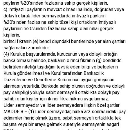
payların %20’sinden fazlasına sahip gerçek kişilerin,
c) İmtiyazlı paylarının mevcut olması halinde, doğrudan veya
dolaylı olarak lider sermayedarda imtiyazlı payların
%20’sinden fazlasına sahip tüzel kişi ortakların imtiyazlı
paylarının %20’sinden fazlasına sahip olan nihai gerçek
kişilerin,
birinci fıkranın (e) bendi dışındaki bentlerinde yer alan şartları
sağlamaları zorunludur.
(4) Kuruluş başvurularında, kurucunun veya dolaylı ortağın
banka olması halinde, bankanın birinci fıkranın (g) bendinde
belirtilen niteliği taşıdığını tevsik eden bilgi ve belgelerin
Kurula gönderilmesi ve Kurul tarafından Bankacılık
Düzenleme ve Denetleme Kurumunun uygun görüşünün
alınması yeterlidir. Bankada sahip olunan doğrudan ve dolaylı
pay sahipliği yoluyla sabit sermayeli ortaklıkta dolaylı pay
sahibi olan kişiler için ikinci fıkra hükmü uygulanmaz.
Lider sermayedar ve lider sermayedara ilişkin özel şartlar
MADDE 8 – (1) Lider sermayedar, halka arz sonrasındaki pay
edinimleri hariç olmak üzere, sabit sermayeli ortaklıkta tek
başına veya bir araya gelmek suretiyle sermayenin asgari