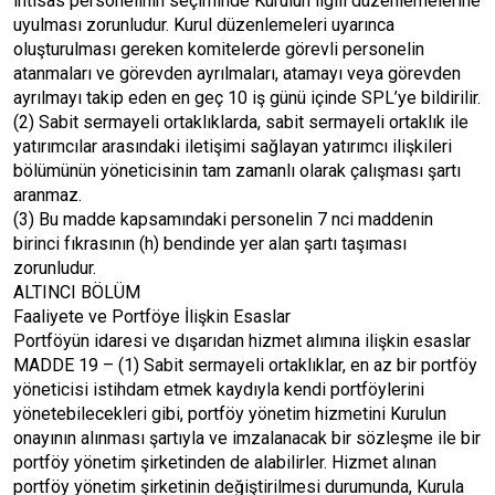
ihtisas personelinin seçiminde Kurulun ilgili düzenlemelerine
uyulması zorunludur. Kurul düzenlemeleri uyarınca
oluşturulması gereken komitelerde görevli personelin
atanmaları ve görevden ayrılmaları, atamayı veya görevden
ayrılmayı takip eden en geç 10 iş günü içinde SPL’ye bildirilir.
(2) Sabit sermayeli ortaklıklarda, sabit sermayeli ortaklık ile
yatırımcılar arasındaki iletişimi sağlayan yatırımcı ilişkileri
bölümünün yöneticisinin tam zamanlı olarak çalışması şartı
aranmaz.
(3) Bu madde kapsamındaki personelin 7 nci maddenin
birinci fıkrasının (h) bendinde yer alan şartı taşıması
zorunludur.
ALTINCI BÖLÜM
Faaliyete ve Portföye İlişkin Esaslar
Portföyün idaresi ve dışarıdan hizmet alımına ilişkin esaslar
MADDE 19 – (1) Sabit sermayeli ortaklıklar, en az bir portföy
yöneticisi istihdam etmek kaydıyla kendi portföylerini
yönetebilecekleri gibi, portföy yönetim hizmetini Kurulun
onayının alınması şartıyla ve imzalanacak bir sözleşme ile bir
portföy yönetim şirketinden de alabilirler. Hizmet alınan
portföy yönetim şirketinin değiştirilmesi durumunda, Kurula