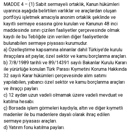
MADDE 4 – (1) Sabit sermayeli ortaklık, Kanun hükümleri
uyarınca aşağıda belirtilen varlıklar ve araçlardan oluşan
portföyü işletmek amacıyla anonim ortaklık şeklinde ve
kayıtlı sermaye esasına göre kurulan ve Kanunun 48 inci
maddesinde sınırı çizilen faaliyetler çerçevesinde olmak
kaydı ile bu Tebliğde izin verilen diğer faaliyetlerde
bulunabilen sermaye piyasası kurumudur.
a) Özelleştirme kapsamına alınanlar dahil Türkiye’de kurulu
ihraççılara ait paylar, özel sektör ve kamu borçlanma araçları.
b) 7/8/1989 tarihli ve 89/14391 sayılı Bakanlar Kurulu Kararı
ile yürürlüğe konulan Türk Parası Kıymetini Koruma Hakkında
32 sayılı Karar hükümleri çerçevesinde alım satımı
yapılabilen, yabancı özel sektör ve kamu borçlanma araçları
ve ihraççı payları.
c) 12 aydan uzun vadeli olmamak üzere vadeli mevduat ve
katılma hesabı.
ç) Borsada işlem görmeleri kaydıyla; altın ve diğer kıymetli
madenler ile bu madenlere dayalı olarak ihraç edilen
sermaye piyasası araçları.
d) Yatırım fonu katılma payları.