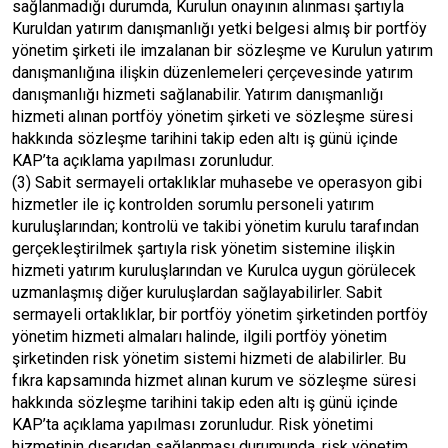
sağlanmadığı durumda, Kurulun onayının alınması şartıyla
Kuruldan yatırım danışmanlığı yetki belgesi almış bir portföy
yönetim şirketi ile imzalanan bir sözleşme ve Kurulun yatırım
danışmanlığına ilişkin düzenlemeleri çerçevesinde yatırım
danışmanlığı hizmeti sağlanabilir. Yatırım danışmanlığı
hizmeti alınan portföy yönetim şirketi ve sözleşme süresi
hakkında sözleşme tarihini takip eden altı iş günü içinde
KAP’ta açıklama yapılması zorunludur.
(3) Sabit sermayeli ortaklıklar muhasebe ve operasyon gibi
hizmetler ile iç kontrolden sorumlu personeli yatırım
kuruluşlarından; kontrolü ve takibi yönetim kurulu tarafından
gerçekleştirilmek şartıyla risk yönetim sistemine ilişkin
hizmeti yatırım kuruluşlarından ve Kurulca uygun görülecek
uzmanlaşmış diğer kuruluşlardan sağlayabilirler. Sabit
sermayeli ortaklıklar, bir portföy yönetim şirketinden portföy
yönetim hizmeti almaları halinde, ilgili portföy yönetim
şirketinden risk yönetim sistemi hizmeti de alabilirler. Bu
fıkra kapsamında hizmet alınan kurum ve sözleşme süresi
hakkında sözleşme tarihini takip eden altı iş günü içinde
KAP’ta açıklama yapılması zorunludur. Risk yönetimi
hizmetinin dışarıdan sağlanması durumunda, risk yönetim