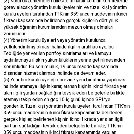
(3) Kurul düzenlemeleri dikkate alınarak kurulan komitelerde
görev alacak yönetim kurulu üyelerinin ve tüzel kişi yönetim
kurulu üyeleri tarafından TTK’nın 359 uncu maddesinin ikinci
fıkrası kapsamında belirlenen gerçek kişilerin dört yıllık
yüksek öğrenim kurumlarından mezun olmuş olmaları
zorunludur.
(4) Yönetim kurulu üyeleri veya yönetim kurulunca
yetkilendirilmiş olması halinde ilgili murahhas üye, bu
Tebliğde yer verilen portföy sınırlamaları ve kamuyu
aydınlatmaya ilişkin yükümlülüklerin yerine getirilmesinden
sorumludur. Bu sorumluluk, 19 uncu madde kapsamında
dışarıdan hizmet alınması halinde de devam eder.
(5) Yönetim kurulu üyeliği görevine yeni bir atama yapılması
halinde atamaya ilişkin karar, atanan kişinin ikinci fıkrada yer
alan ilgili şartları sağladığını tevsik eden belgelerle birlikte
atamayı takip eden en geç 10 iş günü içinde SPL’ye
gönderilir. Tüzel kişi yönetim kurulu üyeleri tarafından TTK’nın
359 uncu maddesinin ikinci fıkrası kapsamında belirlenen
gerçek kişiler, belirlenen kişinin ikinci fıkrada yer alan ilgili
şartları sağladığını tevsik eden belgelerle birlikte, TTK’nın
359 uncu maddesinin ikinci fıkrası kapsamında yapılan