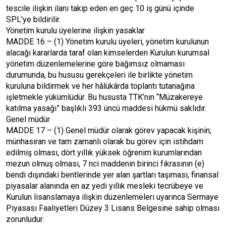
tescile ilişkin ilanı takip eden en geç 10 iş günü içinde
SPL’ye bildirilir.
Yönetim kurulu üyelerine ilişkin yasaklar
MADDE 16 – (1) Yönetim kurulu üyeleri, yönetim kurulunun
alacağı kararlarda taraf olan kimselerden Kurulun kurumsal
yönetim düzenlemelerine göre bağımsız olmaması
durumunda, bu hususu gerekçeleri ile birlikte yönetim
kuruluna bildirmek ve her hâlükârda toplantı tutanağına
işletmekle yükümlüdür. Bu hususta TTK’nın “Müzakereye
katılma yasağı” başlıklı 393 üncü maddesi hükmü saklıdır.
Genel müdür
MADDE 17 – (1) Genel müdür olarak görev yapacak kişinin;
münhasıran ve tam zamanlı olarak bu görev için istihdam
edilmiş olması, dört yıllık yüksek öğrenim kurumlarından
mezun olmuş olması, 7 nci maddenin birinci fıkrasının (e)
bendi dışındaki bentlerinde yer alan şartları taşıması, finansal
piyasalar alanında en az yedi yıllık mesleki tecrübeye ve
Kurulun lisanslamaya ilişkin düzenlemeleri uyarınca Sermaye
Piyasası Faaliyetleri Düzey 3 Lisans Belgesine sahip olması
zorunludur.