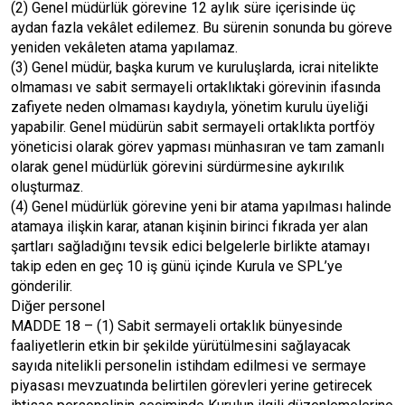
(2) Genel müdürlük görevine 12 aylık süre içerisinde üç
aydan fazla vekâlet edilemez. Bu sürenin sonunda bu göreve
yeniden vekâleten atama yapılamaz.
(3) Genel müdür, başka kurum ve kuruluşlarda, icrai nitelikte
olmaması ve sabit sermayeli ortaklıktaki görevinin ifasında
zafiyete neden olmaması kaydıyla, yönetim kurulu üyeliği
yapabilir. Genel müdürün sabit sermayeli ortaklıkta portföy
yöneticisi olarak görev yapması münhasıran ve tam zamanlı
olarak genel müdürlük görevini sürdürmesine aykırılık
oluşturmaz.
(4) Genel müdürlük görevine yeni bir atama yapılması halinde
atamaya ilişkin karar, atanan kişinin birinci fıkrada yer alan
şartları sağladığını tevsik edici belgelerle birlikte atamayı
takip eden en geç 10 iş günü içinde Kurula ve SPL’ye
gönderilir.
Diğer personel
MADDE 18 – (1) Sabit sermayeli ortaklık bünyesinde
faaliyetlerin etkin bir şekilde yürütülmesini sağlayacak
sayıda nitelikli personelin istihdam edilmesi ve sermaye
piyasası mevzuatında belirtilen görevleri yerine getirecek