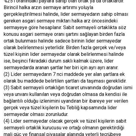
%25’i oranındaki paylara sahip olan ortak ya da ortaklardır.
Birincil halka arzın sermaye artırımı yoluyla
gerçekleştirilmesi halinde, lider sermayedarın sahip olması
gereken asgari sermaye miktarı halka arz öncesindeki
sermayeye göre hesaplanır. Sabit sermayeli ortaklıkta söz
konusu asgari sermaye oranı şartını sağlayan birden fazla
ortak bulunması halinde sadece birinin lider sermayedar
olarak belirlenmesi yeterlidir. Birden fazla gerçek ve/veya
tüzel kişinin lider sermayedar olarak belirlenmesi halinde
ise, beşinci fıkradaki durum saklı kalmak üzere, lider
sermayedarda aranan şartlar her biri için ayrı ayrı aranır.
(2) Lider sermayedarın 7 nci maddede yer alan şartlara ek
olarak bu maddede belirtilen şartları da taşıması gereklidir.
(3) Sabit sermayeli ortaklığın ticaret unvanında doğrudan ismi
veya unvanı kullanılan veya doğrudan olmasa da kendisi ile
bağlantılı olduğu izlenimini uyandıran bir ibareye yer verilen
gerçek veya tüzel kişilerin bu Tebliğ kapsamında lider
sermayedar olması zorunludur.
(4) Lider sermayedar olacak gerçek ve tüzel kişilerin sabit
sermayeli ortaklık kurucusu ve ortağı olmanın gerektirdiği
mali güç ve finansal piyasalar alanında yeterli tecrübeye