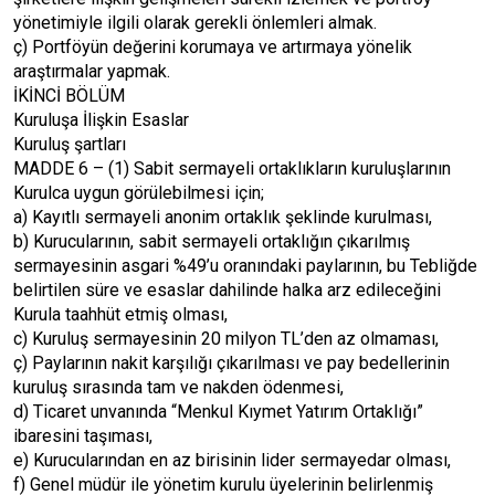
yönetimiyle ilgili olarak gerekli önlemleri almak.
ç) Portföyün değerini korumaya ve artırmaya yönelik
araştırmalar yapmak.
İKİNCİ BÖLÜM
Kuruluşa İlişkin Esaslar
Kuruluş şartları
MADDE 6 – (1) Sabit sermayeli ortaklıkların kuruluşlarının
Kurulca uygun görülebilmesi için;
a) Kayıtlı sermayeli anonim ortaklık şeklinde kurulması,
b) Kurucularının, sabit sermayeli ortaklığın çıkarılmış
sermayesinin asgari %49’u oranındaki paylarının, bu Tebliğde
belirtilen süre ve esaslar dahilinde halka arz edileceğini
Kurula taahhüt etmiş olması,
c) Kuruluş sermayesinin 20 milyon TL’den az olmaması,
ç) Paylarının nakit karşılığı çıkarılması ve pay bedellerinin
kuruluş sırasında tam ve nakden ödenmesi,
d) Ticaret unvanında “Menkul Kıymet Yatırım Ortaklığı”
ibaresini taşıması,
e) Kurucularından en az birisinin lider sermayedar olması,
f) Genel müdür ile yönetim kurulu üyelerinin belirlenmiş