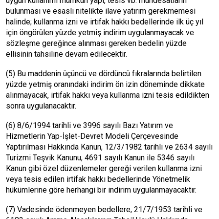
uygun kullanımı mümkün yapı, tesis vb. muhdesatların
bulunması ve esaslı nitelikte ilave yatırım gerekmemesi
halinde; kullanma izni ve irtifak hakkı bedellerinde ilk üç yıl
için öngörülen yüzde yetmiş indirim uygulanmayacak ve
sözleşme gereğince alınması gereken bedelin yüzde
ellisinin tahsiline devam edilecektir.
(5) Bu maddenin üçüncü ve dördüncü fıkralarında belirtilen
yüzde yetmiş oranındaki indirim ön izin döneminde dikkate
alınmayacak, irtifak hakkı veya kullanma izni tesis edildikten
sonra uygulanacaktır.
(6) 8/6/1994 tarihli ve 3996 sayılı Bazı Yatırım ve
Hizmetlerin Yap-İşlet-Devret Modeli Çerçevesinde
Yaptırılması Hakkında Kanun, 12/3/1982 tarihli ve 2634 sayılı
Turizmi Teşvik Kanunu, 4691 sayılı Kanun ile 5346 sayılı
Kanun gibi özel düzenlemeler gereği verilen kullanma izni
veya tesis edilen irtifak hakkı bedellerinde Yönetmelik
hükümlerine göre herhangi bir indirim uygulanmayacaktır.
(7) Vadesinde ödenmeyen bedellere, 21/7/1953 tarihli ve