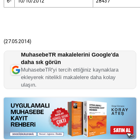
6-
10/10/2012
28437
(27.05.2014)
MuhasebeTR makalelerini Google'da
daha sık görün
MuhasebeTR'yi tercih ettiğiniz kaynaklara
ekleyerek nitelikli makalelere daha kolay
ulaşın.