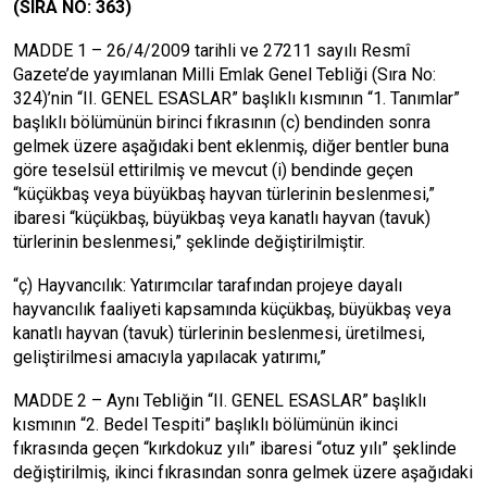
(SIRA NO: 363)
MADDE 1 – 26/4/2009 tarihli ve 27211 sayılı Resmî
Gazete’de yayımlanan Milli Emlak Genel Tebliği (Sıra No:
324)’nin “II. GENEL ESASLAR” başlıklı kısmının “1. Tanımlar”
başlıklı bölümünün birinci fıkrasının (c) bendinden sonra
gelmek üzere aşağıdaki bent eklenmiş, diğer bentler buna
göre teselsül ettirilmiş ve mevcut (i) bendinde geçen
“küçükbaş veya büyükbaş hayvan türlerinin beslenmesi,”
ibaresi “küçükbaş, büyükbaş veya kanatlı hayvan (tavuk)
türlerinin beslenmesi,” şeklinde değiştirilmiştir.
“ç) Hayvancılık: Yatırımcılar tarafından projeye dayalı
hayvancılık faaliyeti kapsamında küçükbaş, büyükbaş veya
kanatlı hayvan (tavuk) türlerinin beslenmesi, üretilmesi,
geliştirilmesi amacıyla yapılacak yatırımı,”
MADDE 2 – Aynı Tebliğin “II. GENEL ESASLAR” başlıklı
kısmının “2. Bedel Tespiti” başlıklı bölümünün ikinci
fıkrasında geçen “kırkdokuz yılı” ibaresi “otuz yılı” şeklinde
değiştirilmiş, ikinci fıkrasından sonra gelmek üzere aşağıdaki