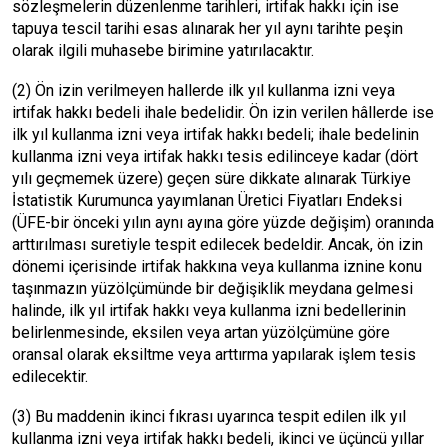
sözleşmelerin düzenlenme tarihleri, irtifak hakkı için ise
tapuya tescil tarihi esas alınarak her yıl aynı tarihte peşin
olarak ilgili muhasebe birimine yatırılacaktır.
(2) Ön izin verilmeyen hallerde ilk yıl kullanma izni veya
irtifak hakkı bedeli ihale bedelidir. Ön izin verilen hâllerde ise
ilk yıl kullanma izni veya irtifak hakkı bedeli; ihale bedelinin
kullanma izni veya irtifak hakkı tesis edilinceye kadar (dört
yılı geçmemek üzere) geçen süre dikkate alınarak Türkiye
İstatistik Kurumunca yayımlanan Üretici Fiyatları Endeksi
(ÜFE-bir önceki yılın aynı ayına göre yüzde değişim) oranında
arttırılması suretiyle tespit edilecek bedeldir. Ancak, ön izin
dönemi içerisinde irtifak hakkına veya kullanma iznine konu
taşınmazın yüzölçümünde bir değişiklik meydana gelmesi
halinde, ilk yıl irtifak hakkı veya kullanma izni bedellerinin
belirlenmesinde, eksilen veya artan yüzölçümüne göre
oransal olarak eksiltme veya arttırma yapılarak işlem tesis
edilecektir.
(3) Bu maddenin ikinci fıkrası uyarınca tespit edilen ilk yıl
kullanma izni veya irtifak hakkı bedeli, ikinci ve üçüncü yıllar