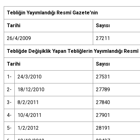
Tebli
ğ
in Yay
ı
mland
ığı
Resm
î
Gazete'nin
Tarihi
Say
ı
s
ı
26/4/2009
27211
Tebli
ğ
de De
ğ
i
ş
iklik Yapan Tebli
ğ
lerin Yay
ı
mland
ığı
Resm
î
Tarihi
Say
ı
s
ı
1-
24/3/2010
27531
2-
18/12/2010
27789
3-
8/2/2011
27840
4-
10/4/2011
27901
5-
1/2/2012
28191