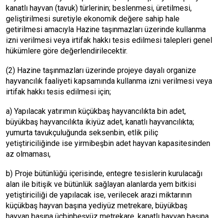
kanatlı hayvan (tavuk) türlerinin; beslenmesi, üretilmesi,
geliştirilmesi suretiyle ekonomik değere sahip hale
getirilmesi amacıyla Hazine taşınmazları üzerinde kullanma
izni verilmesi veya irtifak hakkı tesis edilmesi talepleri genel
hükümlere göre değerlendirilecektir.
(2) Hazine taşınmazları üzerinde projeye dayalı organize
hayvancılık faaliyeti kapsamında kullanma izni verilmesi veya
irtifak hakkı tesis edilmesi için;
a) Yapılacak yatırımın küçükbaş hayvancılıkta bin adet,
büyükbaş hayvancılıkta ikiyüz adet, kanatlı hayvancılıkta;
yumurta tavukçuluğunda seksenbin, etlik piliç
yetiştiriciliğinde ise yirmibeşbin adet hayvan kapasitesinden
az olmaması,
b) Proje bütünlüğü içerisinde, entegre tesislerin kurulacağı
alan ile bitişik ve bütünlük sağlayan alanlarda yem bitkisi
yetiştiriciliği de yapılacak ise, verilecek arazi miktarının
küçükbaş hayvan başına yediyüz metrekare, büyükbaş
hayvan başına üçbinbeşyüz metrekare, kanatlı hayvan başına