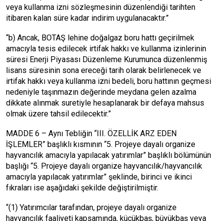
veya kullanma izni sözleşmesinin düzenlendiği tarihten
itibaren kalan süre kadar indirim uygulanacaktır.”
“b) Ancak, BOTAŞ lehine doğalgaz boru hattı geçirilmek
amacıyla tesis edilecek irtifak hakkı ve kullanma izinlerinin
süresi Enerji Piyasası Düzenleme Kurumunca düzenlenmiş
lisans süresinin sona ereceği tarih olarak belirlenecek ve
irtifak hakkı veya kullanma izni bedeli, boru hattının geçmesi
nedeniyle taşınmazın değerinde meydana gelen azalma
dikkate alınmak suretiyle hesaplanarak bir defaya mahsus
olmak üzere tahsil edilecektir.”
MADDE 6 – Aynı Tebliğin “III. ÖZELLİK ARZ EDEN
İŞLEMLER” başlıklı kısmının “5. Projeye dayalı organize
hayvancılık amacıyla yapılacak yatırımlar” başlıklı bölümünün
başlığı “5. Projeye dayalı organize hayvancılık/hayvancılık
amacıyla yapılacak yatırımlar” şeklinde, birinci ve ikinci
fıkraları ise aşağıdaki şekilde değiştirilmiştir.
“(1) Yatırımcılar tarafından, projeye dayalı organize
hayvancılık faaliyeti kapsamında, küçükbaş, büyükbaş veya