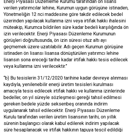
Enerji Piyasası Düzenleme Kurumu tarafından ön lisans
verilen yatırımcılar lehine, Kurumun uygun görüşüne istinaden,
Yönetmeliğin 12 nci maddesine göre takdir edilecek bedel
üzerinden yapılacak kullanma izni veya irtifak hakkı ihalesini
müteakip, Kurumca bildirilen süre kadar bedeli karşılığında ön
izin verilecektir. Enerji Piyasası Düzenleme Kurumunun
görüşleri doğrultusunda, ön izin süresi otuz altı ayı
geçmemek üzere uzatılabilir. Adı geçen Kurumun görüşüne
istinaden ön lisansı lisansa dönüştürülen yatırımcı lehine
lisansın sona ereceği tarihe kadar irtifak hakkı tesis edilecek
veya kullanma izni verilecektir.”
“b) Bu tesislerin 31/12/2020 tarihine kadar devreye alınması
kaydıyla, yenilenebilir enerji üretim tesisleri kurulması
amacıyla tesis edilecek irtifak hakkı ve kullanma izinlerinde
bedeller, on yıl süreyle sözleşmesi gereği tahsil edilmesi
gereken bedele yüzde seksenbeş oranında indirim
uygulanarak tahsil edilecektir. Enerji Piyasası Düzenleme
Kurulu tarafından verilen üretim lisansının tarihi, on yıllık
sürenin başlangıcı olarak kabul edilerek indirim yapılacak
süre hesaplanacak ve irtifak hakkının tapuya tescil edildiği