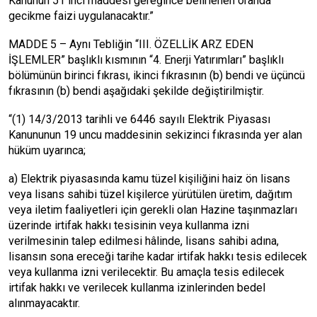
Kanunun 51 inci maddesi gereğince belirlenen oranda
gecikme faizi uygulanacaktır.”
MADDE 5 – Aynı Tebliğin “III. ÖZELLİK ARZ EDEN
İŞLEMLER” başlıklı kısmının “4. Enerji Yatırımları” başlıklı
bölümünün birinci fıkrası, ikinci fıkrasının (b) bendi ve üçüncü
fıkrasının (b) bendi aşağıdaki şekilde değiştirilmiştir.
“(1) 14/3/2013 tarihli ve 6446 sayılı Elektrik Piyasası
Kanununun 19 uncu maddesinin sekizinci fıkrasında yer alan
hüküm uyarınca;
a) Elektrik piyasasında kamu tüzel kişiliğini haiz ön lisans
veya lisans sahibi tüzel kişilerce yürütülen üretim, dağıtım
veya iletim faaliyetleri için gerekli olan Hazine taşınmazları
üzerinde irtifak hakkı tesisinin veya kullanma izni
verilmesinin talep edilmesi hâlinde, lisans sahibi adına,
lisansın sona ereceği tarihe kadar irtifak hakkı tesis edilecek
veya kullanma izni verilecektir. Bu amaçla tesis edilecek
irtifak hakkı ve verilecek kullanma izinlerinden bedel
alınmayacaktır.