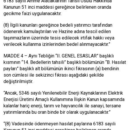
6183 sayılı Amme Alacaklarının Tahsil Usulü Hakkında
Kanunun 51 inci maddesi gereğince belirlenen oranda
gecikme faizi uygulanacaktır.
(8) İlgili kanunları gereğince bedeli yatırımcı tarafından
ödenerek kamulaştırılan ve Hazine adına tescil edilen
taşınmazların üzerinde tesis edilecek irtifak hakkı veya
verilecek kullanma izinlerinden bedel alınmayacaktır.”
MADDE 4 – Aynı Tebliğin “II. GENEL ESASLAR” başlıklı
kısmının “14. Bedellerin tahsili” başlıklı bölümünün “B. Hasılat
payları” başlıklı alt bölümünün ikinci fıkrasının (a) bendinin
son cümlesi ile sekizinci fıkrası aşağıdaki şekilde
değiştirilmiştir.
“Ancak, 5346 sayılı Yenilenebilir Enerji Kaynaklarının Elektrik
Enerjisi Üretimi Amaçlı Kullanımına İlişkin Kanun kapsamında
kalanlar hariç enerji, tarım ve hayvancılık ile sanayi, tersane
yatırımlarında bu oran binde bir olarak uygulanacaktır.”
“(8) Vadesinde ödenmeyen hasılat paylarına 6183 sayılı