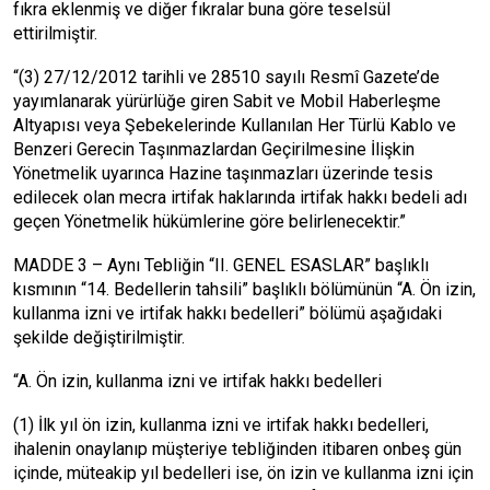
fıkra eklenmiş ve diğer fıkralar buna göre teselsül
ettirilmiştir.
“(3) 27/12/2012 tarihli ve 28510 sayılı Resmî Gazete’de
yayımlanarak yürürlüğe giren Sabit ve Mobil Haberleşme
Altyapısı veya Şebekelerinde Kullanılan Her Türlü Kablo ve
Benzeri Gerecin Taşınmazlardan Geçirilmesine İlişkin
Yönetmelik uyarınca Hazine taşınmazları üzerinde tesis
edilecek olan mecra irtifak haklarında irtifak hakkı bedeli adı
geçen Yönetmelik hükümlerine göre belirlenecektir.”
MADDE 3 – Aynı Tebliğin “II. GENEL ESASLAR” başlıklı
kısmının “14. Bedellerin tahsili” başlıklı bölümünün “A. Ön izin,
kullanma izni ve irtifak hakkı bedelleri” bölümü aşağıdaki
şekilde değiştirilmiştir.
“A. Ön izin, kullanma izni ve irtifak hakkı bedelleri
(1) İlk yıl ön izin, kullanma izni ve irtifak hakkı bedelleri,
ihalenin onaylanıp müşteriye tebliğinden itibaren onbeş gün
içinde, müteakip yıl bedelleri ise, ön izin ve kullanma izni için