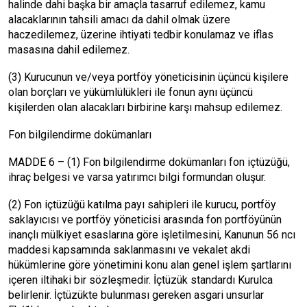
halinde dahi başka bir amaçla tasarruf edilemez, kamu
alacaklarının tahsili amacı da dahil olmak üzere
haczedilemez, üzerine ihtiyati tedbir konulamaz ve iflas
masasına dahil edilemez.
(3) Kurucunun ve/veya portföy yöneticisinin üçüncü kişilere
olan borçları ve yükümlülükleri ile fonun aynı üçüncü
kişilerden olan alacakları birbirine karşı mahsup edilemez.
Fon bilgilendirme dokümanları
MADDE 6 – (1) Fon bilgilendirme dokümanları fon içtüzüğü,
ihraç belgesi ve varsa yatırımcı bilgi formundan oluşur.
(2) Fon içtüzüğü katılma payı sahipleri ile kurucu, portföy
saklayıcısı ve portföy yöneticisi arasında fon portföyünün
inançlı mülkiyet esaslarına göre işletilmesini, Kanunun 56 ncı
maddesi kapsamında saklanmasını ve vekalet akdi
hükümlerine göre yönetimini konu alan genel işlem şartlarını
içeren iltihaki bir sözleşmedir. İçtüzük standardı Kurulca
belirlenir. İçtüzükte bulunması gereken asgari unsurlar