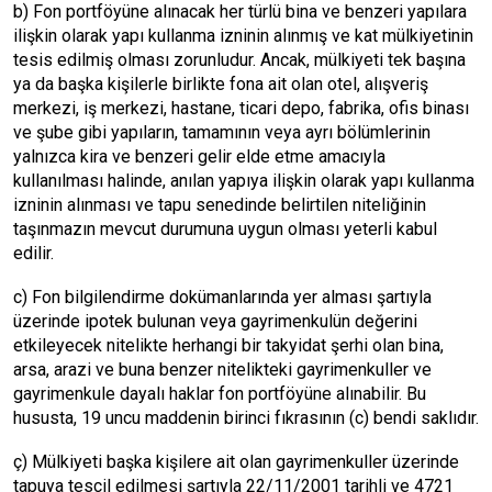
b) Fon portföyüne alınacak her türlü bina ve benzeri yapılara
ilişkin olarak yapı kullanma izninin alınmış ve kat mülkiyetinin
tesis edilmiş olması zorunludur. Ancak, mülkiyeti tek başına
ya da başka kişilerle birlikte fona ait olan otel, alışveriş
merkezi, iş merkezi, hastane, ticari depo, fabrika, ofis binası
ve şube gibi yapıların, tamamının veya ayrı bölümlerinin
yalnızca kira ve benzeri gelir elde etme amacıyla
kullanılması halinde, anılan yapıya ilişkin olarak yapı kullanma
izninin alınması ve tapu senedinde belirtilen niteliğinin
taşınmazın mevcut durumuna uygun olması yeterli kabul
edilir.
c) Fon bilgilendirme dokümanlarında yer alması şartıyla
üzerinde ipotek bulunan veya gayrimenkulün değerini
etkileyecek nitelikte herhangi bir takyidat şerhi olan bina,
arsa, arazi ve buna benzer nitelikteki gayrimenkuller ve
gayrimenkule dayalı haklar fon portföyüne alınabilir. Bu
hususta, 19 uncu maddenin birinci fıkrasının (c) bendi saklıdır.
ç) Mülkiyeti başka kişilere ait olan gayrimenkuller üzerinde
tapuya tescil edilmesi şartıyla 22/11/2001 tarihli ve 4721