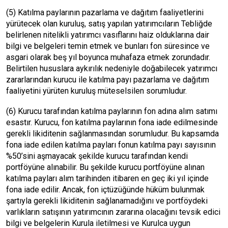
(5) Katılma paylarının pazarlama ve dağıtım faaliyetlerini
yürütecek olan kuruluş, satış yapılan yatırımcıların Tebliğde
belirlenen nitelikli yatırımcı vasıflarını haiz olduklarına dair
bilgi ve belgeleri temin etmek ve bunları fon süresince ve
asgari olarak beş yıl boyunca muhafaza etmek zorundadır.
Belirtilen hususlara aykırılık nedeniyle doğabilecek yatırımcı
zararlarından kurucu ile katılma payı pazarlama ve dağıtım
faaliyetini yürüten kuruluş müteselsilen sorumludur.
(6) Kurucu tarafından katılma paylarının fon adına alım satımı
esastır. Kurucu, fon katılma paylarının fona iade edilmesinde
gerekli likiditenin sağlanmasından sorumludur. Bu kapsamda
fona iade edilen katılma payları fonun katılma payı sayısının
%50’sini aşmayacak şekilde kurucu tarafından kendi
portföyüne alınabilir. Bu şekilde kurucu portföyüne alınan
katılma payları alım tarihinden itibaren en geç iki yıl içinde
fona iade edilir. Ancak, fon içtüzüğünde hüküm bulunmak
şartıyla gerekli likiditenin sağlanamadığını ve portföydeki
varlıkların satışının yatırımcının zararına olacağını tevsik edici
bilgi ve belgelerin Kurula iletilmesi ve Kurulca uygun