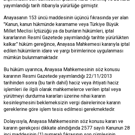
yayımlandığı tarih itibarıyla yürürlüğe girmiştir.
Anayasanın 153 üncü maddesinin üçüncü fıkrasında yer alan
"Kanun, kanun hükmünde kararname veya Türkiye Büyük
Millet Meclisi İçtüzüğü ya da bunların hükümleri, iptal
kararlarının Resmî Gazetede yayımlandığı tarihte yürürlükten
kalkar." hüküm gereğince, Anayasa Mahkemesi kararıyla iptal
edilen hükümlerin idare ve yargı birimlerince uygulanması
mümkün bulunmamaktadır.
Bu hüküm uyarınca, Anayasa Mahkemesinin söz konusu
kararının Resmi Gazetede yayımlandığı 22/11/2013
tarihinden sonra (bu tarih dahil) haciz veya ihtiyati haciz
işlemleri ile ilgili olarak mahkemelerce verilen iptal veya
yürütmeyi durdurma kararları üzerine nihai kararın
kesinleşmesini beklemeksizin vergi dairelerince kararın
gereklerine göre işlem tesis edilmesi gerekmektedir.
Dolayısıyla, Anayasa Mahkemesinin söz konusu kararı ve
kararın gerekçesi dikkate alındığında 2577 sayılı Kanunun 28
inci maddesinin (1) numaralı fıkrasının son cümlesinin