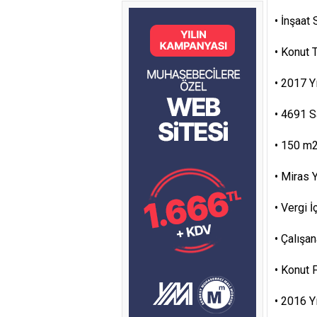
•
İnşaat
•
Konut 
•
2017 Yı
•
4691 Sa
•
150 m2 
•
Miras Y
•
Vergi 
•
Çalışan
•
Konut 
•
2016 Yı