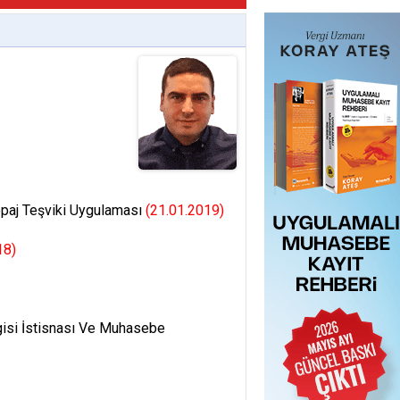
opaj Teşviki Uygulaması
(21.01.2019)
18)
rgisi İstisnası Ve Muhasebe