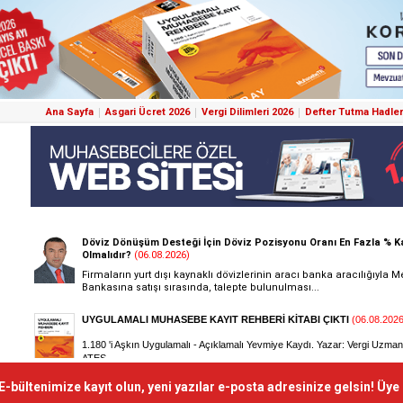
Ana Sayfa
Asgari Ücret 2026
Vergi Dilimleri 2026
Defter Tutma Hadler
E-bültenimize kayıt olun, yeni yazılar e-posta adresinize gelsin! Üye