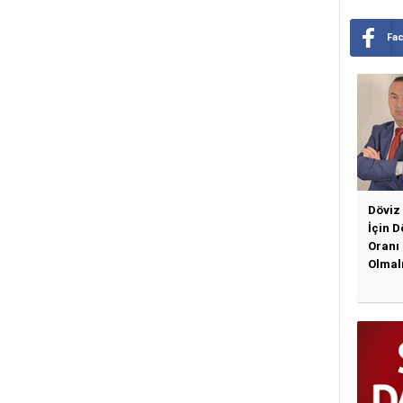
Fa
Döviz
İçin 
Oranı
Olmal