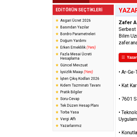
YAZAR
EDİTÖRÜN SEÇTİKLERİ
Asgari Ücret 2026
Zafer A
Basından Yazılar
Serbest
Bordro Parametreleri
Bilim U
Doğum Yardımı
zafer.an
Erken Emeklilik
(Yeni)
Fazla Mesai Ücreti
Hesaplama
Güncel Mevzuat
•
Ar-Ge-
İşsizlik Maaşı
(Yeni)
İşten Çıkış Kodları 2026
•
Kat Kar
Kıdem Tazminatı Tavanı
Pratik Bilgiler
•
7601 Sa
Soru-Cevap
Tek Düzen Hesap Planı
•
Teknolo
Torba Yasa
Uygulam
Vergi Affı
Yazarlarımız
•
Konutla