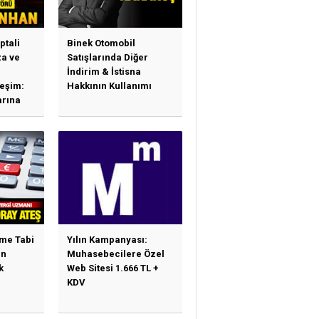
ptali
Binek Otomobil
a ve
Satışlarında Diğer
İndirim & İstisna
leşim:
Hakkının Kullanımı
arına
sas
e
ime Tabi
Yılın Kampanyası:
en
Muhasebecilere Özel
k
Web Sitesi 1.666 TL +
KDV