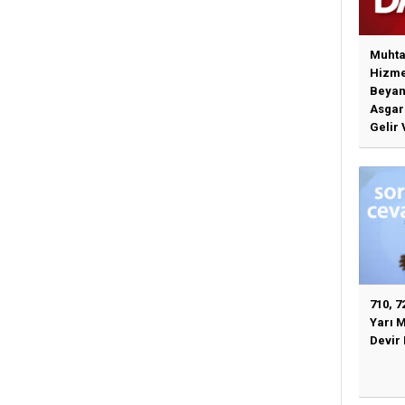
Muhta
Hizme
Beyan
Asgari
Gelir 
Günce
İlişki
710, 7
Yarı 
Devir