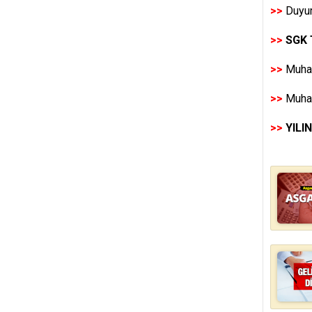
>>
Duyur
>>
SGK 
>>
Muhas
>>
Muhas
>>
YILI