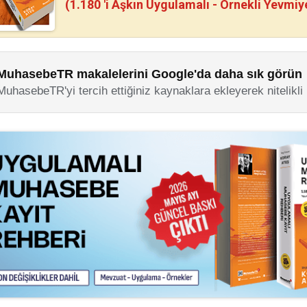
(1.180 'i Aşkın Uygulamalı - Örnekli Yevmiy
MuhasebeTR makalelerini Google'da daha sık görün
MuhasebeTR'yi tercih ettiğiniz kaynaklara ekleyerek nitelikli