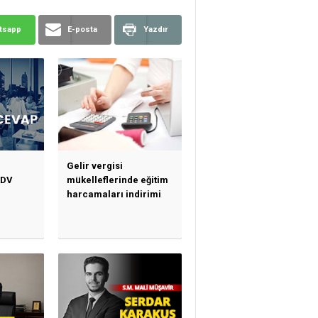
tsapp
E-posta
Yazdır
Gelir vergisi
KDV
mükelleflerinde eğitim
harcamaları indirimi