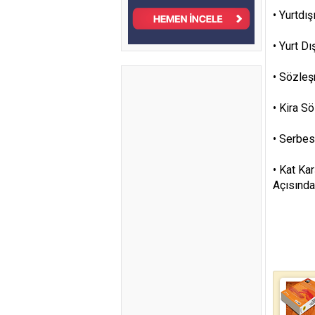
•
Yurtdış
•
Yurt Dış
•
Sözleş
•
Kira S
•
Serbes
•
Kat Kar
Açısınd