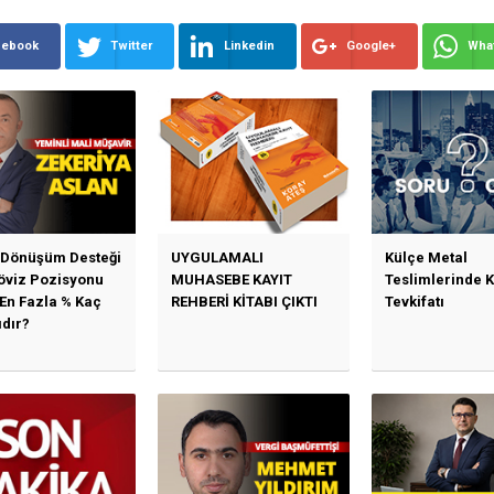
cebook
Twitter
Linkedin
Google+
Wha
 Dönüşüm Desteği
UYGULAMALI
Külçe Metal
Döviz Pozisyonu
MUHASEBE KAYIT
Teslimlerinde 
 En Fazla % Kaç
REHBERİ KİTABI ÇIKTI
Tevkifatı
ıdır?