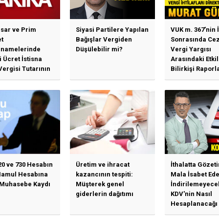
sar ve Prim
Siyasi Partilere Yapılan
VUK m. 367’nin İ
t
Bağışlar Vergiden
Sonrasında Cez
namelerinde
Düşülebilir mi?
Vergi Yargısı
 Ücret İstisna
Arasındaki Etki
Vergisi Tutarının
Bilirkişi Raporl
llenmesine
Bağımlılık, İhti
n Duyuru
Mahkemeleri v
Yargı...
20 ve 730 Hesabın
Üretim ve ihracat
İthalatta Gözet
Mamul Hesabına
kazancının tespiti:
Mala İsabet Ed
 Muhasebe Kaydı
Müşterek genel
İndirilemeyece
giderlerin dağıtımı
KDV'nin Nasıl
Hesaplanacağı