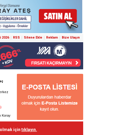
i 2026
RSS
Sitene Ekle
Reklam
Bize Ulaşın
 olmak için
tıklayın.