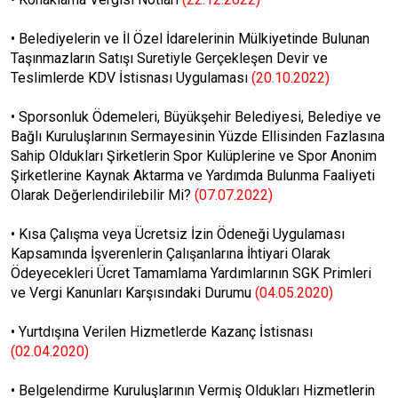
•
Belediyelerin ve İl Özel İdarelerinin Mülkiyetinde Bulunan
Taşınmazların Satışı Suretiyle Gerçekleşen Devir ve
Teslimlerde KDV İstisnası Uygulaması
(20.10.2022)
•
Sporsonluk Ödemeleri, Büyükşehir Belediyesi, Belediye ve
Bağlı Kuruluşlarının Sermayesinin Yüzde Ellisinden Fazlasına
Sahip Oldukları Şirketlerin Spor Kulüplerine ve Spor Anonim
Şirketlerine Kaynak Aktarma ve Yardımda Bulunma Faaliyeti
Olarak Değerlendirilebilir Mi?
(07.07.2022)
•
Kısa Çalışma veya Ücretsiz İzin Ödeneği Uygulaması
Kapsamında İşverenlerin Çalışanlarına İhtiyari Olarak
Ödeyecekleri Ücret Tamamlama Yardımlarının SGK Primleri
ve Vergi Kanunları Karşısındaki Durumu
(04.05.2020)
•
Yurtdışına Verilen Hizmetlerde Kazanç İstisnası
(02.04.2020)
•
Belgelendirme Kuruluşlarının Vermiş Oldukları Hizmetlerin