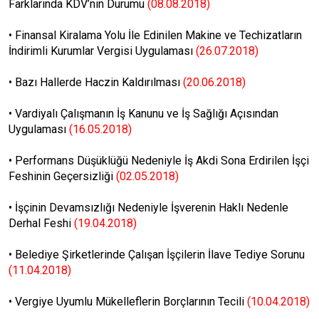
Farklarında KDV’nin Durumu
(08.08.2018)
•
Finansal Kiralama Yolu İle Edinilen Makine ve Techizatların
İndirimli Kurumlar Vergisi Uygulaması
(26.07.2018)
•
Bazı Hallerde Haczin Kaldırılması
(20.06.2018)
•
Vardiyalı Çalışmanın İş Kanunu ve İş Sağlığı Açısından
Uygulaması
(16.05.2018)
•
Performans Düşüklüğü Nedeniyle İş Akdi Sona Erdirilen İşçi
Feshinin Geçersizliği
(02.05.2018)
•
İşçinin Devamsızlığı Nedeniyle İşverenin Haklı Nedenle
Derhal Feshi
(19.04.2018)
•
Belediye Şirketlerinde Çalışan İşçilerin İlave Tediye Sorunu
(11.04.2018)
•
Vergiye Uyumlu Mükelleflerin Borçlarının Tecili
(10.04.2018)