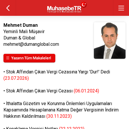
Mehmet Duman
Yeminli Mali Müşavir
Duman & Global
mehmet@dumanglobal.com
•
Stok Affından Çıkan Vergi Cezasına Yargı 'Dur!' Dedi
(23.07.2026)
•
Stok Affından Çıkan Vergi Cezası
(06.01.2024)
•
İthalatta Gözetim ve Korunma Önlemleri Uygulamaları
Kapsamında Hesaplanana Katma Değer Vergisinin İndirim
Hakkının Kaldırılması
(30.11.2023)
•
Konaklama Vergisi Notları
(22.12.2022)