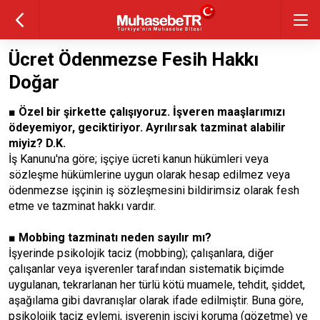
Ücret Ödenmezse Fesih Hakkı
Doğar
■
Özel bir şirkette
çalışıyoruz. İşveren
maaşlarımızı
ödeyemiyor, geciktiriyor.
Ayrılırsak tazminat
alabilir
miyiz? D.K.
İş Kanunu'na göre; işçiye ücreti kanun hükümleri veya
sözleşme hükümlerine uygun olarak hesap edilmez veya
ödenmezse işçinin iş sözleşmesini bildirimsiz olarak fesh
etme ve tazminat hakkı vardır.
■
Mobbing tazminatı
neden sayılır mı?
İşyerinde psikolojik taciz (mobbing); çalışanlara, diğer
çalışanlar veya işverenler tarafından sistematik biçimde
uygulanan, tekrarlanan her türlü kötü muamele, tehdit, şiddet,
aşağılama gibi davranışlar olarak ifade edilmiştir. Buna göre,
psikolojik taciz eylemi, işverenin işçiyi koruma (gözetme) ve