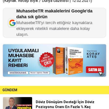
(Kaynak: Recep Bıyık / Dünya Gazetesi | 12.02.2021)
MuhasebeTR makalelerini Google'da
daha sık görün
MuhasebeTR'yi tercih ettiğiniz kaynaklara
ekleyerek nitelikli makalelere daha kolay
ulaşın.
GÜNDEM
Döviz Dönüşüm Desteği İçin Döviz
Pozisyonu Oranı En Fazla % Kaç