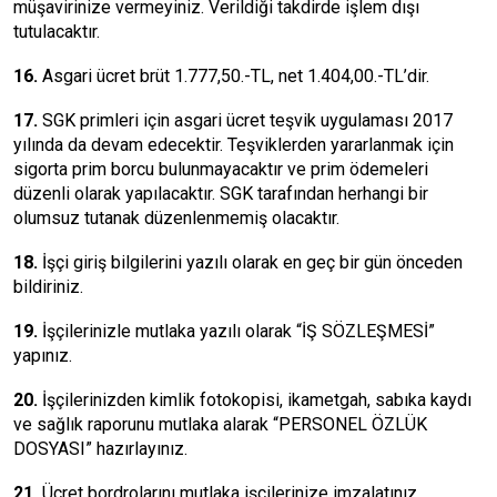
müşavirinize vermeyiniz. Verildiği takdirde işlem dışı
tutulacaktır.
16.
Asgari ücret brüt 1.777,50.-TL, net 1.404,00.-TL’dir.
17.
SGK primleri için asgari ücret teşvik uygulaması 2017
yılında da devam edecektir. Teşviklerden yararlanmak için
sigorta prim borcu bulunmayacaktır ve prim ödemeleri
düzenli olarak yapılacaktır. SGK tarafından herhangi bir
olumsuz tutanak düzenlenmemiş olacaktır.
18.
İşçi giriş bilgilerini yazılı olarak en geç bir gün önceden
bildiriniz.
19.
İşçilerinizle mutlaka yazılı olarak “İŞ SÖZLEŞMESİ”
yapınız.
20.
İşçilerinizden kimlik fotokopisi, ikametgah, sabıka kaydı
ve sağlık raporunu mutlaka alarak “PERSONEL ÖZLÜK
DOSYASI” hazırlayınız.
21.
Ücret bordrolarını mutlaka işçilerinize imzalatınız.