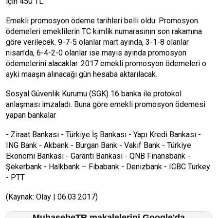
için 450 TL
Emekli promosyon ödeme tarihleri belli oldu. Promosyon
ödemeleri emeklilerin TC kimlik numarasının son rakamına
göre verilecek. 9-7-5 olanlar mart ayında, 3-1-8 olanlar
nisan’da, 6-4-2-0 olanlar ise mayıs ayında promosyon
ödemelerini alacaklar. 2017 emekli promosyon ödemeleri o
ayki maaşın alınacağı gün hesaba aktarılacak.
Sosyal Güvenlik Kurumu (SGK) 16 banka ile protokol
anlaşması imzaladı. Buna göre emekli promosyon ödemesi
yapan bankalar
- Ziraat Bankası - Türkiye İş Bankası - Yapı Kredi Bankası -
ING Bank - Akbank - Burgan Bank - Vakıf Bank - Türkiye
Ekonomi Bankası - Garanti Bankası - QNB Finansbank -
Şekerbank - Halkbank – Fibabank - Denizbank - ICBC Turkey
- PTT
(Kaynak: Olay | 06.03.2017)
MuhasebeTR makalelerini Google'da