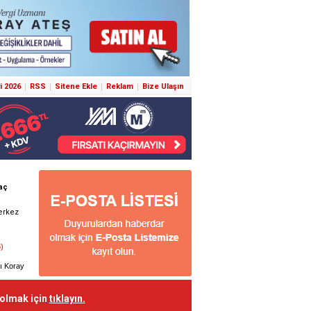
i 2026
RSS
Sitene Ekle
Reklam
Bize Ulaşın
 olmak için
tıklayın.