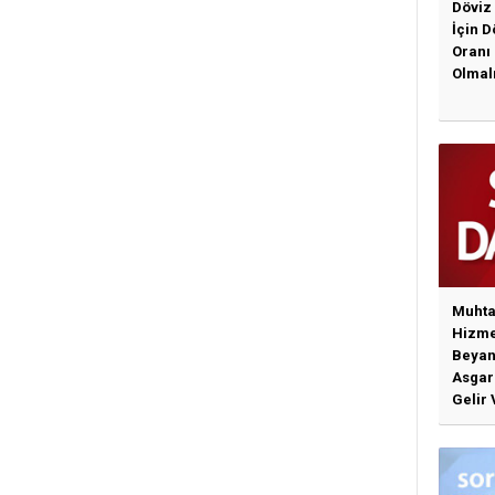
Döviz
İçin 
Oranı
Olmal
Muhta
Hizme
Beyan
Asgari
Gelir 
Günce
İlişki