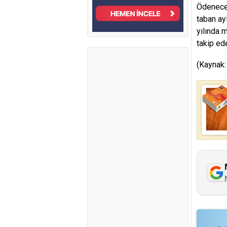
Ödenecek
taban ay
yılında 
takip ed
(Kaynak: