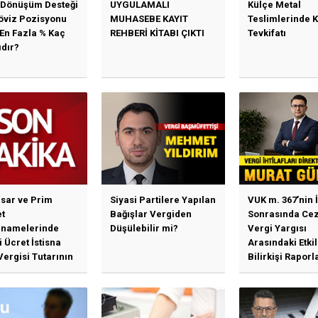
 Dönüşüm Desteği
UYGULAMALI
Külçe Metal
Döviz Pozisyonu
MUHASEBE KAYIT
Teslimlerinde 
 En Fazla % Kaç
REHBERİ KİTABI ÇIKTI
Tevkifatı
ıdır?
sar ve Prim
Siyasi Partilere Yapılan
VUK m. 367’nin İ
t
Bağışlar Vergiden
Sonrasında Cez
namelerinde
Düşülebilir mi?
Vergi Yargısı
 Ücret İstisna
Arasındaki Etki
Vergisi Tutarının
Bilirkişi Raporl
llenmesine
Bağımlılık, İhti
n Duyuru
Mahkemeleri v
Yargı...