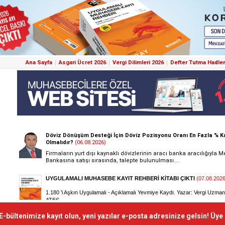
Ana Sayfa
Asgari Ücret 2026
Vergi Dilimleri 2026
Defter Tutma Hadler
E-bültenimize kayıt olun, yeni yazılar e-posta adresinize gelsin! Üye