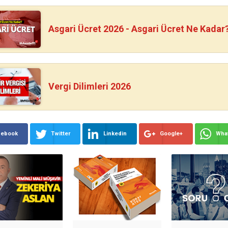
Asgari Ücret 2026 - Asgari Ücret Ne Kadar
Vergi Dilimleri 2026
cebook
Twitter
Linkedin
Google+
Wha