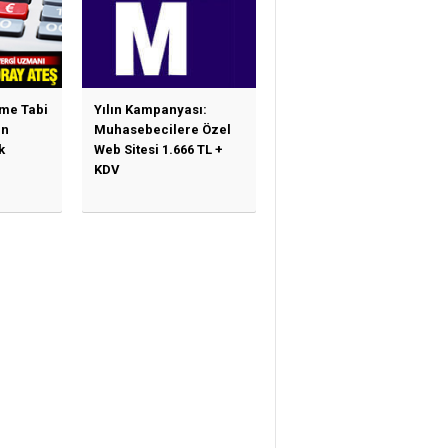
ime Tabi
Yılın Kampanyası:
en
Muhasebecilere Özel
k
Web Sitesi 1.666 TL +
KDV