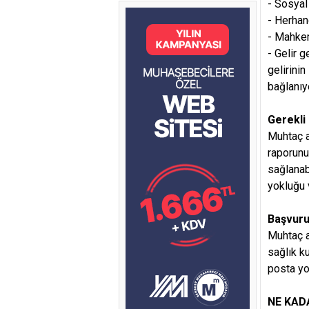
- Sosyal
- Herhan
- Mahkem
- Gelir 
gelirini
bağlanıy
Gerekli
Muhtaç a
raporunu
sağlanab
yokluğu 
Başvuru
Muhtaç a
sağlık k
posta yo
NE KAD