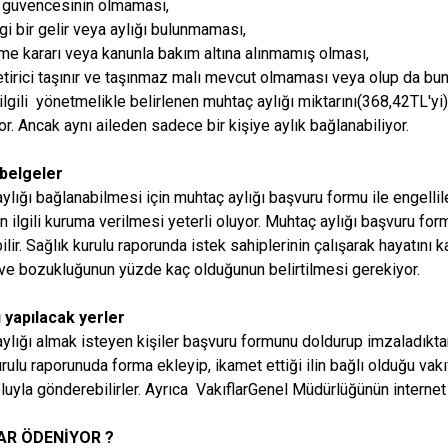
 güvencesinin olmaması,
gi bir gelir veya aylığı bulunmaması,
e kararı veya kanunla bakım altına alınmamış olması,
getirici taşınır ve taşınmaz malı mevcut olmaması veya olup da bu
n ilgili yönetmelikle belirlenen muhtaç aylığı miktarını(368,42TL'
or. Ancak aynı aileden sadece bir kişiye aylık bağlanabiliyor.
 belgeler
ylığı bağlanabilmesi için muhtaç aylığı başvuru formu ile engellile
n ilgili kuruma verilmesi yeterli oluyor. Muhtaç aylığı başvuru 
ilir. Sağlık kurulu raporunda istek sahiplerinin çalışarak hayatın
ve bozukluğunun yüzde kaç olduğunun belirtilmesi gerekiyor.
 yapılacak yerler
ylığı almak isteyen kişiler başvuru formunu doldurup imzaladıktan
urulu raporunuda forma ekleyip, ikamet ettiği ilin bağlı olduğu va
luyla gönderebilirler. Ayrıca VakıflarGenel Müdürlüğünün internet 
AR ÖDENİYOR ?