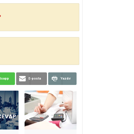
?
tsapp
E-posta
Yazdır