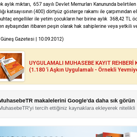
 aylık miktarı, 657 sayılı Devlet Memurları Kanununda belirtilen
lığı katsayısının (400) dörtyüz gösterge rakamı ile çarpımından e
muhtaç engelliler ile yetim çocukların her birine aylık 368,42 TL ö
en aybaşından itibaren peşin olarak hak sahiplerine veya yetkili ve
 Güneş Gazetesi | 10.09.2012)
UYGULAMALI MUHASEBE KAYIT REHBERİ Kİ
(1.180 'i Aşkın Uygulamalı - Örnekli Yevmiy
MuhasebeTR makalelerini Google'da daha sık görün
MuhasebeTR'yi tercih ettiğiniz kaynaklara ekleyerek nitelikli