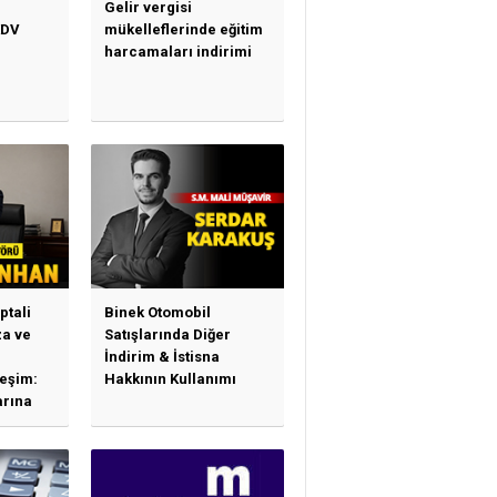
Gelir vergisi
KDV
mükelleflerinde eğitim
harcamaları indirimi
ptali
Binek Otomobil
a ve
Satışlarında Diğer
İndirim & İstisna
leşim:
Hakkının Kullanımı
arına
sas
e