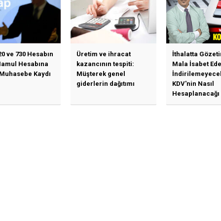
20 ve 730 Hesabın
Üretim ve ihracat
İthalatta Gözet
Mamul Hesabına
kazancının tespiti:
Mala İsabet Ed
 Muhasebe Kaydı
Müşterek genel
İndirilemeyece
giderlerin dağıtımı
KDV'nin Nasıl
Hesaplanacağı