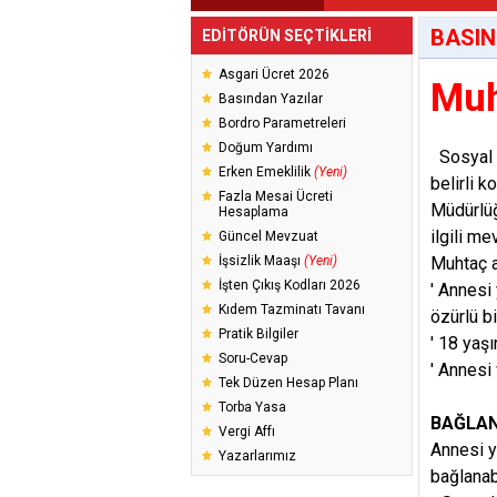
BASIN
EDİTÖRÜN SEÇTİKLERİ
Asgari Ücret 2026
Muh
Basından Yazılar
Bordro Parametreleri
Doğum Yardımı
Sosyal d
Erken Emeklilik
(Yeni)
belirli 
Fazla Mesai Ücreti
Müdürlüğ
Hesaplama
ilgili m
Güncel Mevzuat
İşsizlik Maaşı
(Yeni)
Muhtaç a
İşten Çıkış Kodları 2026
' Annesi
Kıdem Tazminatı Tavanı
özürlü b
Pratik Bilgiler
' 18 yaş
Soru-Cevap
' Annesi
Tek Düzen Hesap Planı
Torba Yasa
BAĞLA
Vergi Affı
Annesi y
Yazarlarımız
bağlanab