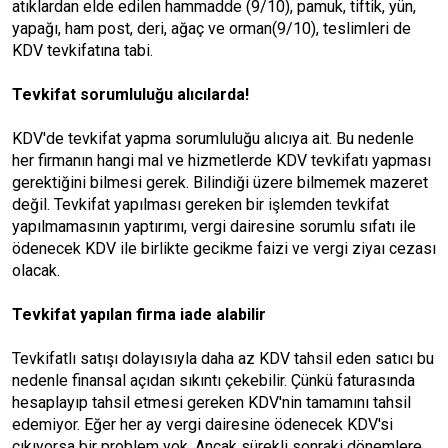
atıklardan elde edilen hammadde (9/10), pamuk, tiftik, yün,
yapağı, ham post, deri, ağaç ve orman(9/10), teslimleri de
KDV tevkifatına tabi.
Tevkifat sorumluluğu alıcılarda!
KDV'de tevkifat yapma sorumluluğu alıcıya ait.
Bu nedenle
her firmanın hangi mal ve hizmetlerde KDV tevkifatı yapması
gerektiğini bilmesi gerek. Bilindiği üzere bilmemek mazeret
değil. Tevkifat yapılması gereken bir işlemden tevkifat
yapılmamasının yaptırımı, vergi dairesine sorumlu sıfatı ile
ödenecek KDV ile birlikte gecikme faizi ve vergi ziyaı cezası
olacak.
Tevkifat yapılan firma iade alabilir
Tevkifatlı satışı dolayısıyla daha az KDV tahsil eden satıcı bu
nedenle finansal açıdan sıkıntı çekebilir. Çünkü faturasında
hesaplayıp tahsil etmesi gereken KDV'nin tamamını tahsil
edemiyor. Eğer her ay vergi dairesine ödenecek KDV'si
çıkıyorsa bir problem yok. Ancak sürekli sonraki dönemlere