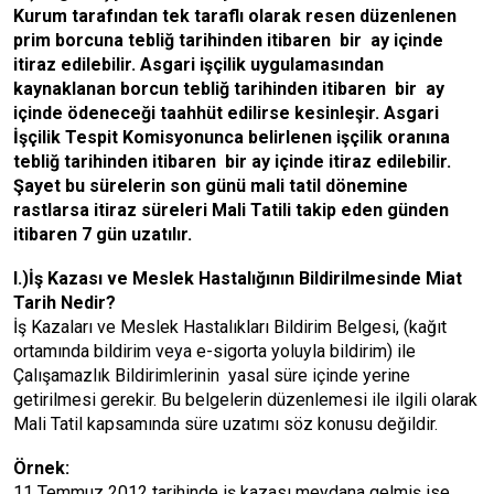
Kurum tarafından tek taraflı olarak resen düzenlenen
prim borcuna tebliğ tarihinden itibaren bir ay içinde
itiraz edilebilir. Asgari işçilik uygulamasından
kaynaklanan borcun tebliğ tarihinden itibaren bir ay
içinde ödeneceği taahhüt edilirse kesinleşir. Asgari
İşçilik Tespit Komisyonunca belirlenen işçilik oranına
tebliğ tarihinden itibaren bir ay içinde itiraz edilebilir.
Şayet bu sürelerin son günü mali tatil dönemine
rastlarsa itiraz süreleri Mali Tatili takip eden günden
itibaren 7 gün uzatılır.
I.)İş Kazası ve Meslek Hastalığının Bildirilmesinde Miat
Tarih Nedir?
İş Kazaları ve Meslek Hastalıkları Bildirim Belgesi, (kağıt
ortamında bildirim veya e-sigorta yoluyla bildirim) ile
Çalışamazlık Bildirimlerinin yasal süre içinde yerine
getirilmesi gerekir. Bu belgelerin düzenlemesi ile ilgili olarak
Mali Tatil kapsamında süre uzatımı söz konusu değildir.
Örnek:
11 Temmuz 2012 tarihinde iş kazası meydana gelmiş ise