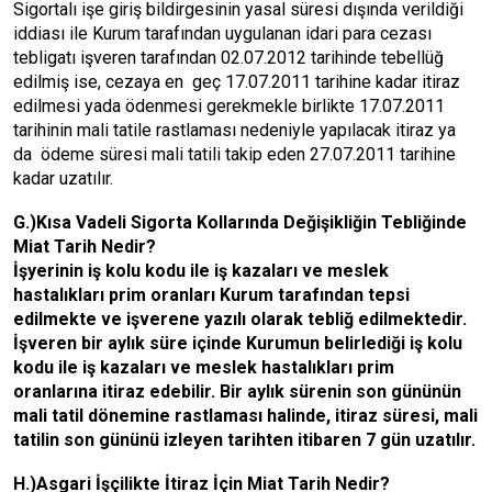
Sigortalı işe giriş bildirgesinin yasal süresi dışında verildiği
iddiası ile Kurum tarafından uygulanan idari para cezası
tebligatı işveren tarafından 02.07.2012 tarihinde tebellüğ
edilmiş ise, cezaya en geç 17.07.2011 tarihine kadar itiraz
edilmesi yada ödenmesi gerekmekle birlikte 17.07.2011
tarihinin mali tatile rastlaması nedeniyle yapılacak itiraz ya
da ödeme süresi mali tatili takip eden 27.07.2011 tarihine
kadar uzatılır.
G.)Kısa Vadeli Sigorta Kollarında Değişikliğin Tebliğinde
Miat Tarih Nedir?
İşyerinin iş kolu kodu ile iş kazaları ve meslek
hastalıkları prim oranları Kurum tarafından tepsi
edilmekte ve işverene yazılı olarak tebliğ edilmektedir.
İşveren bir aylık süre içinde Kurumun belirlediği iş kolu
kodu ile iş kazaları ve meslek hastalıkları prim
oranlarına itiraz edebilir. Bir aylık sürenin son gününün
mali tatil dönemine rastlaması halinde, itiraz süresi, mali
tatilin son gününü izleyen tarihten itibaren 7 gün uzatılır.
H.)Asgari İşçilikte İtiraz İçin Miat Tarih Nedir?