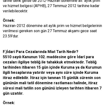
tarihe denk gelse de 2012-Haziran dönemine ait aylık prim
ve hizmet belgesi (APHB), 27 Temmuz 2012 tarihine kadar
verilebilecektir.
Örnek:
Haziran-2012 dönemine ait aylık prim ve hizmet belgelerinin
verilmesi gereken son gün 27 Temmuz akşamı gece saat
23.59’dur.
F.)İdari Para Cezalarında Miat Tarih Nedir?
5510 sayılı Kanunun 102. maddesine göre İdarî para
cezaları ilgiliye tebliğ ile tahakkuk etmektedir. Tebliğ
tarihinden itibaren 15 gün içinde Kuruma ya da Kurumun
ilgili hesaplarına yatırılır veya aynı süre içinde Kuruma
itiraz edilebilir. İtiraz için tanınan 15 günlük sürenin son
gününün mali tatil dönemine rastlaması halinde, itiraz
süresi mali tatilin son gününü izleyen tarihten itibaren 7
gün uzatılır.
Örnek: