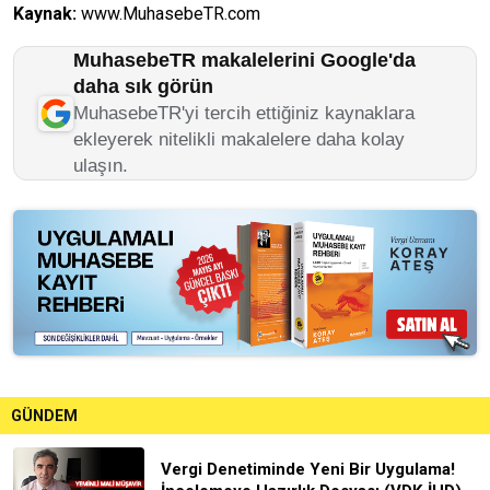
Kaynak:
www.MuhasebeTR.com
MuhasebeTR makalelerini Google'da
daha sık görün
MuhasebeTR'yi tercih ettiğiniz kaynaklara
ekleyerek nitelikli makalelere daha kolay
ulaşın.
GÜNDEM
Vergi Denetiminde Yeni Bir Uygulama!