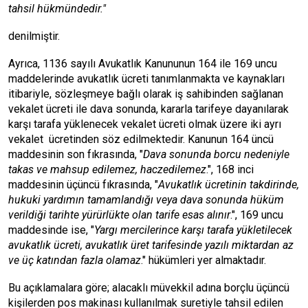
tahsil hükmündedir."
denilmiştir.
Ayrıca, 1136 sayılı Avukatlık Kanununun 164 ile 169 uncu
maddelerinde avukatlık ücreti tanımlanmakta ve kaynakları
itibariyle, sözleşmeye bağlı olarak iş sahibinden sağlanan
vekalet ücreti ile dava sonunda, kararla tarifeye dayanılarak
karşı tarafa yüklenecek vekalet ücreti olmak üzere iki ayrı
vekalet ücretinden söz edilmektedir. Kanunun 164 üncü
maddesinin son fıkrasında, "
Dava sonunda borcu nedeniyle
takas ve mahsup edilemez, haczedilemez
.", 168 inci
maddesinin üçüncü fıkrasında, "
Avukatlık ücretinin takdirinde,
hukuki yardımın tamamlandığı veya dava sonunda hüküm
verildiği tarihte yürürlükte olan tarife esas alınır
.", 169 uncu
maddesinde ise, "
Yargı mercilerince karşı tarafa yükletilecek
avukatlık ücreti, avukatlık üret tarifesinde yazılı miktardan az
ve üç katından fazla olamaz
." hükümleri yer almaktadır.
Bu açıklamalara göre; alacaklı müvekkil adına borçlu üçüncü
kişilerden pos makinası kullanılmak suretiyle tahsil edilen