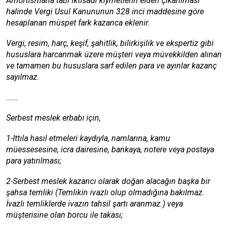
Amortismana tabi iktisadi kıymetlerin elden çıkarılması
halinde Vergi Usul Kanununun 328 inci maddesine göre
hesaplanan müspet fark kazanca eklenir.
Vergi, resim, harç, keşif, şahitlik, bilirkişilik ve ekspertiz gibi
hususlara harcanmak üzere müşteri veya müvekkilden alınan
ve tamamen bu hususlara sarf edilen para ve ayınlar kazanç
sayılmaz.
......
Serbest meslek erbabı için,
1-Ittıla hasıl etmeleri kaydıyla, namlarına, kamu
müessesesine, icra dairesine, bankaya, notere veya postaya
para yatırılması;
2-Serbest meslek kazancı olarak doğan alacağın başka bir
şahsa temliki (Temlikin ivazlı olup olmadığına bakılmaz.
İvazlı temliklerde ivazın tahsil şartı aranmaz.) veya
müşterisine olan borcu ile takası;