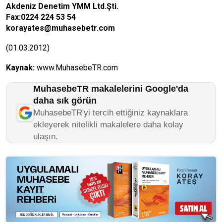
Akdeniz Denetim YMM Ltd.Şti.
Fax:0224 224 53 54
korayates@muhasebetr.com
(01.03.2012)
Kaynak:
www.MuhasebeTR.com
MuhasebeTR makalelerini Google'da
daha sık görün
MuhasebeTR'yi tercih ettiğiniz kaynaklara
ekleyerek nitelikli makalelere daha kolay
ulaşın.