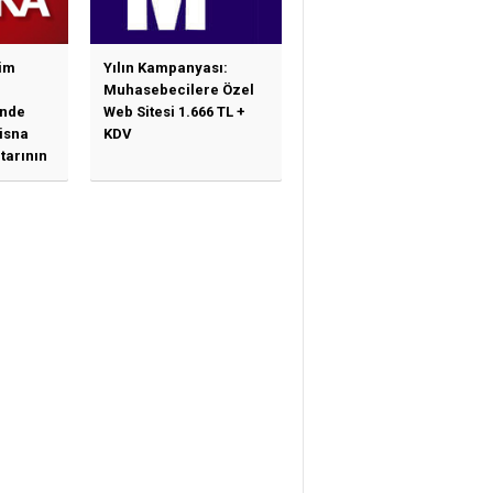
im
Yılın Kampanyası:
Muhasebecilere Özel
nde
Web Sitesi 1.666 TL +
tisna
KDV
tarının
ne