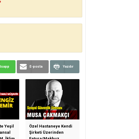
?
tsapp
E-posta
Yazdır
te Yeşil
Özel Hastaneye Kendi
ansal
Şirketi Üzerinden
M, İklim
Fatura/Makbuz