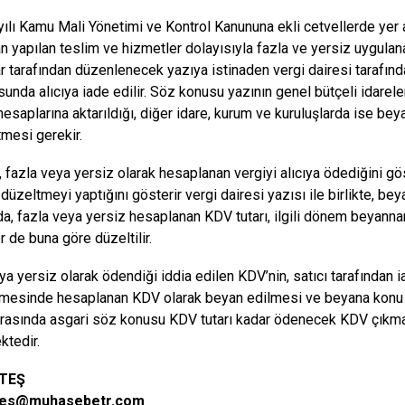
ılı Kamu Mali Yönetimi ve Kontrol Kanununa ekli cetvellerde yer a
an yapılan teslim ve hizmetler dolayısıyla fazla ve yersiz uygula
ar tarafından düzenlenecek yazıya istinaden vergi dairesi tarafınd
sunda alıcıya iade edilir. Söz konusu yazının genel bütçeli idarele
 hesaplarına aktarıldığı, diğer idare, kurum ve kuruluşlarda ise be
tmesi gerekir.
n, fazla veya yersiz olarak hesaplanan vergiyi alıcıya ödediğini gö
n düzeltmeyi yaptığını gösterir vergi dairesi yazısı ile birlikte, 
, fazla veya yersiz hesaplanan KDV tutarı, ilgili dönem beyannam
 de buna göre düzeltilir.
ya yersiz olarak ödendiği iddia edilen KDV’nin, satıcı tarafından i
esinde hesaplanan KDV olarak beyan edilmesi ve beyana konu ed
rasında asgari söz konusu KDV tutarı kadar ödenecek KDV çık
tedir.
ATEŞ
tes@muhasebetr.com