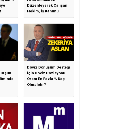
iye
Düzenleyerek Çalışan
t
Hekim, İş Kanunu
)
Hükümlerinden
arı)
Yararlanabilir Mi?
Döviz Dönüşüm Desteği
Kurşun
İçin Döviz Pozisyonu
sliminde
Oranı En Fazla % Kaç
Olmalıdır?