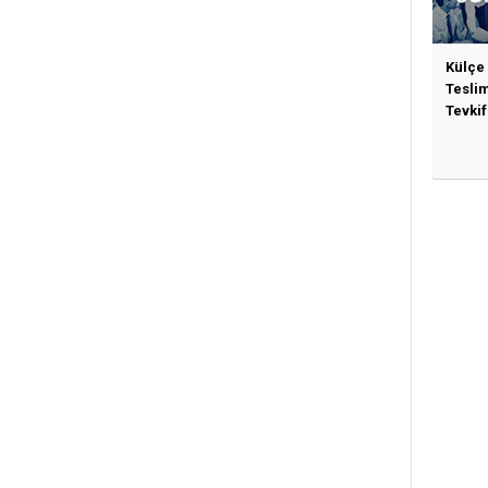
Külçe
Tesli
Tevkif