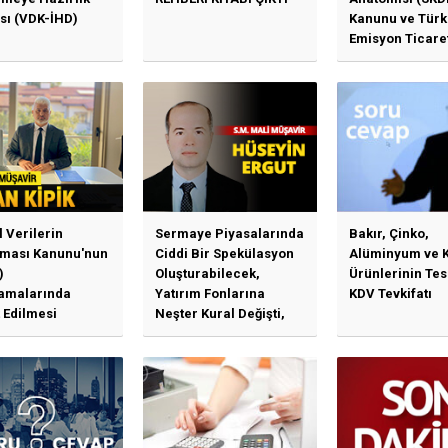
sı (VDK-İHD)
Kanunu ve Türk
Emisyon Ticare
Sistemi (TR-ETS
Uygulama Esasl
l Verilerin
Sermaye Piyasalarında
Bakır, Çinko,
ması Kanunu'nun
Ciddi Bir Spekülasyon
Alüminyum ve 
)
Oluşturabilecek,
Ürünlerinin Te
amalarında
Yatırım Fonlarına
KDV Tevkifatı
 Edilmesi
Neşter Kural Değişti,
en Özet Başlıklar
SPK’dan Kritik Hamle
Haberlerine Sermaye
Piyasası Kurulundan
Yalanlama Ve Yerinde
Bir Açıklama Geldi