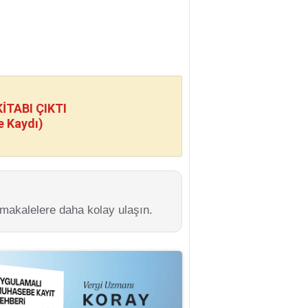
TABI ÇIKTI
e Kaydı)
 makalelere daha kolay ulaşın.