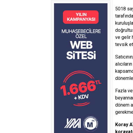
5018 say
tarafınd
kuruluşl
doğrultu
ve gelir
tevsik e
Satıcını
alıcıları
kapsamda
dönemler
Fazla ve
beyannam
dönem a
gerekmek
Koray 
koraya