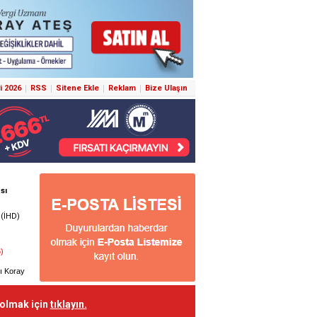
i 2026
RSS
Sitene Ekle
Reklam
Bize Ulaşın
 olmak için
tıklayın.