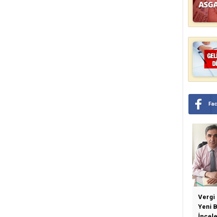
Fa
Vergi
Yeni 
İncel