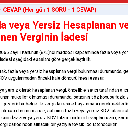
- CEVAP (Her gün 1 SORU - 1 CEVAP)
la veya Yersiz Hesaplanan v
nen Verginin İadesi
 3065 sayılı Kanunun (8/2)nci maddesi kapsamında fazla veya y
iadesi aşağıdaki esaslara göre gerçekleştirilir.
arak, fazla veya yersiz hesaplanan vergi bulunması durumunda, ge
KDV uygulanmadan önceki hale döndürülmesi esastır.
a yersiz olarak hesaplanan vergi, öncelikle satıcı tarafından alıcıy
lunan mükellef olmaması durumunda, satıcının söz konusu fazla ve
i gösterir bir belge ile vergi dairesine başvurması gerekmektedir. 
 olması durumunda ise, satıcının fazla veya yersiz KDV tutarını a
alıcının fazla veya yersiz KDV tutarını indirim hesaplarından çıkar
vergi dairesinden alınacak bir yazıyla tevsiki de istenecektir.