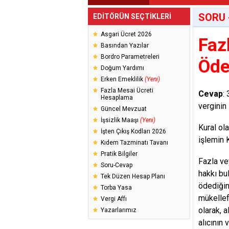
SORU 
EDİTÖRÜN SEÇTİKLERİ
Asgari Ücret 2026
Faz
Basından Yazılar
Bordro Parametreleri
Öde
Doğum Yardımı
Erken Emeklilik
(Yeni)
Fazla Mesai Ücreti
Cevap
:
Hesaplama
verginin 
Güncel Mevzuat
İşsizlik Maaşı
(Yeni)
Kural ol
İşten Çıkış Kodları 2026
işlemin 
Kıdem Tazminatı Tavanı
Pratik Bilgiler
Fazla vey
Soru-Cevap
hakkı bu
Tek Düzen Hesap Planı
ödediğin
Torba Yasa
mükellef
Vergi Affı
olarak, 
Yazarlarımız
alıcının 