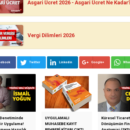
Asgari Ücret 2026 - Asgari Ücret Ne Kadar
Vergi Dilimleri 2026
cebook
Twitter
Linkedin
Google+
Wha
 Denetiminde
UYGULAMALI
Küresel Ticaret
Bir Uygulama!
MUHASEBE KAYIT
Dönüşümün Fin
emeye Hazırlık
REHBERİ KİTABI ÇIKTI
Anatomisi (SKD