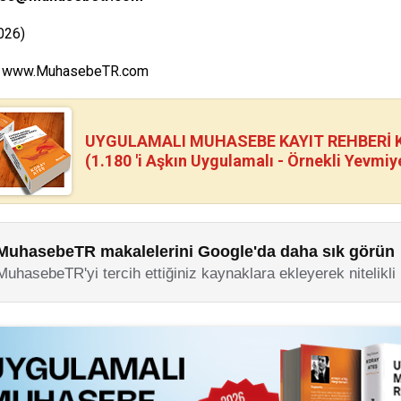
026)
www.MuhasebeTR.com
UYGULAMALI MUHASEBE KAYIT REHBERİ Kİ
(1.180 'i Aşkın Uygulamalı - Örnekli Yevmiy
MuhasebeTR makalelerini Google'da daha sık görün
MuhasebeTR'yi tercih ettiğiniz kaynaklara ekleyerek nitelikli