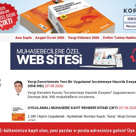
Ana Sayfa
Asgari Ücret 2026
Vergi Dilimleri 2026
Defter Tutma Hadler
!
)
E-bültenimize kayıt olun, yeni yazılar e-posta adresinize gelsin! Üye