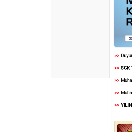
>>
Duyur
>>
SGK 
>>
Muhas
>>
Muhas
>>
YILI