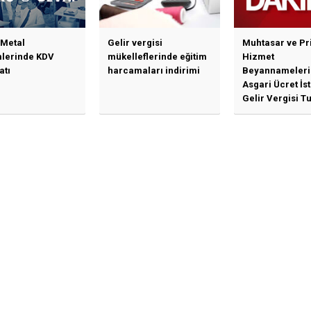
 Metal
Gelir vergisi
Muhtasar ve Pr
mlerinde KDV
mükelleflerinde eğitim
Hizmet
atı
harcamaları indirimi
Beyannameleri
Asgari Ücret İs
Gelir Vergisi Tu
Güncellenmesi
İlişkin Duyuru