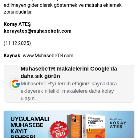
edilmeyen gider olarak göstermek ve matraha eklemek
zorundadırlar.
Koray ATEŞ
korayates@muhasebetr.com
(11.12.2025)
Kaynak:
www.MuhasebeTR.com
MuhasebeTR makalelerini Google'da
daha sık görün
MuhasebeTR'yi tercih ettiğiniz kaynaklara
ekleyerek nitelikli makalelere daha kolay
ulaşın.