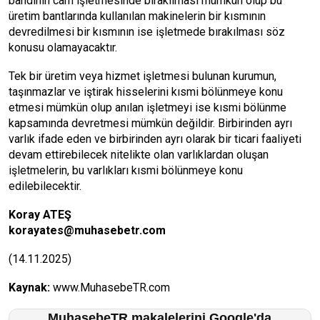
bandının cam işletmesinde bırakılması mümkün olup bu
üretim bantlarında kullanılan makinelerin bir kısmının
devredilmesi bir kısmının ise işletmede bırakılması söz
konusu olamayacaktır.
Tek bir üretim veya hizmet işletmesi bulunan kurumun,
taşınmazlar ve iştirak hisselerini kısmi bölünmeye konu
etmesi mümkün olup anılan işletmeyi ise kısmi bölünme
kapsamında devretmesi mümkün değildir. Birbirinden ayrı
varlık ifade eden ve birbirinden ayrı olarak bir ticari faaliyeti
devam ettirebilecek nitelikte olan varlıklardan oluşan
işletmelerin, bu varlıkları kısmi bölünmeye konu
edilebilecektir.
Koray ATEŞ
korayates@muhasebetr.com
(14.11.2025)
Kaynak:
www.MuhasebeTR.com
MuhasebeTR makalelerini Google'da