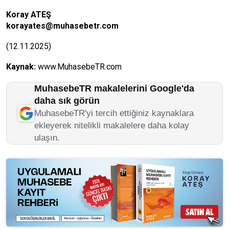
Koray ATEŞ
korayates@muhasebetr.com
(12.11.2025)
Kaynak:
www.MuhasebeTR.com
MuhasebeTR makalelerini Google'da
daha sık görün
MuhasebeTR'yi tercih ettiğiniz kaynaklara
ekleyerek nitelikli makalelere daha kolay
ulaşın.