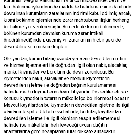
Kurumlar Vergisi Kanununun 19 uncu maddesinde, devir ve
tam bölünme işlemlerinde maddede belirlenen sınır dahilinde
devralınan kurumların zararlarının indirimi kabul edilmiş ancak,
kısmi bölünme işlemlerinde zarar mahsubuna ilişkin herhangi
bir hükme yer verilmemiştir. Bu nedenle kısmi bölünmede,
bölünen kurumdan devralan kuruma zarar intikali
öngörülmediğinden, geçmiş yıl zararlarının hiçbir şekilde
devredilmesi mümkün değildir.
Öte yandan, kurum bilançosunda yer alan devredilen üretim
ve hizmet işletmeleri ile doğrudan ilgili olan nakit, alacaklar,
menkul kıymetler ve borçların da devri zorunludur. Bu
kıymetlerden nakit, alacaklar ve menkul kıymetlerin
devredilen işletme ile doğrudan bağının kurulamaması
halinde ise bu kıymetlerin devri ihtiyaridir. Devredilecek söz
konusu kıymetlerin tutarının mükellefçe belirlenmesi esastır.
Mevcut kayıtlardan bu kıymetlerin devredilen işletme ile ilgili
olanların tespit edilebilmesi halinde, bu tutar; kayıtlardan
devredilen işletme ile ilgili olanların tespit edilememesi
halinde ise mükellefin belirleyeceği uygun dağıtım
anahtarlarına göre hesaplanan tutar dikkate alınacaktır.