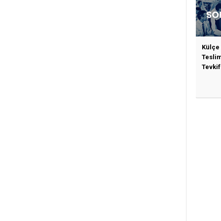
Külçe
Tesli
Tevkif