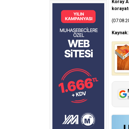
Koray 
koraya
(07.08.2
Kaynak: