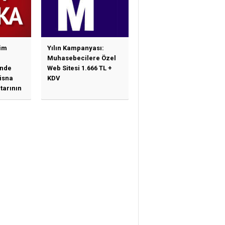
im
Yılın Kampanyası:
Muhasebecilere Özel
nde
Web Sitesi 1.666 TL +
tisna
KDV
tarının
ne