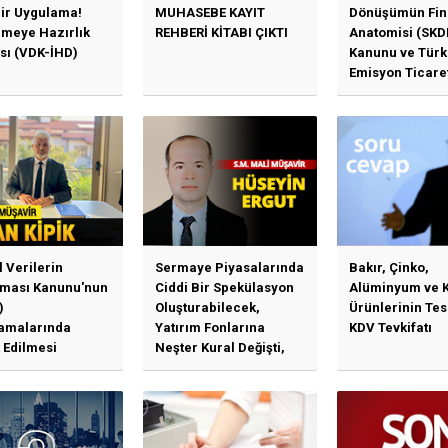
Bir Uygulama!
MUHASEBE KAYIT
Dönüşümün Fin
emeye Hazırlık
REHBERİ KİTABI ÇIKTI
Anatomisi (SKD
sı (VDK-İHD)
Kanunu ve Türk
Emisyon Ticare
Sistemi (TR-ETS
Uygulama Esasl
l Verilerin
Sermaye Piyasalarında
Bakır, Çinko,
ması Kanunu'nun
Ciddi Bir Spekülasyon
Alüminyum ve 
)
Oluşturabilecek,
Ürünlerinin Te
amalarında
Yatırım Fonlarına
KDV Tevkifatı
 Edilmesi
Neşter Kural Değişti,
en Özet Başlıklar
SPK’dan Kritik Hamle
Haberlerine Sermaye
Piyasası Kurulundan
Yalanlama Ve Yerinde
Bir Açıklama Geldi