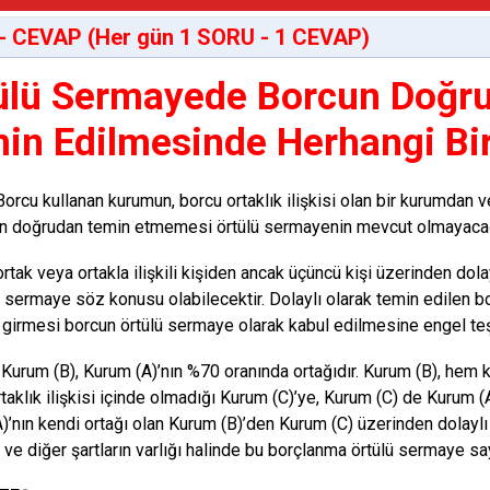
- CEVAP (Her gün 1 SORU - 1 CEVAP)
ülü Sermayede Borcun Doğru
in Edilmesinde Herhangi Bir
 Borcu kullanan kurumun, borcu ortaklık ilişkisi olan bir kurumdan vey
n doğrudan temin etmemesi örtülü sermayenin mevcut olmayacağ
ortak veya ortakla ilişkili kişiden ancak üçüncü kişi üzerinden do
ü sermaye söz konusu olabilecektir. Dolaylı olarak temin edilen b
girmesi borcun örtülü sermaye olarak kabul edilmesine engel te
 Kurum (B), Kurum (A)’nın %70 oranında ortağıdır. Kurum (B), hem
ortaklık ilişkisi içinde olmadığı Kurum (C)’ye, Kurum (C) de Kurum (
)’nın kendi ortağı olan Kurum (B)’den Kurum (C) üzerinden dolaylı 
 ve diğer şartların varlığı halinde bu borçlanma örtülü sermaye say