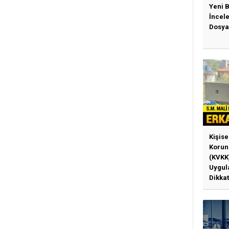
Yeni 
İncel
Dosya
Kişise
Korun
(KVKK
Uygul
Dikkat
Gerek