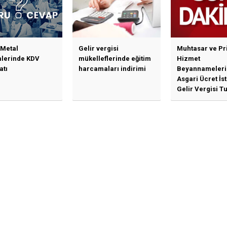
 Metal
Gelir vergisi
Muhtasar ve Pr
mlerinde KDV
mükelleflerinde eğitim
Hizmet
atı
harcamaları indirimi
Beyannameleri
Asgari Ücret İs
Gelir Vergisi Tu
Güncellenmesi
İlişkin Duyuru