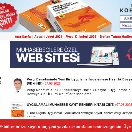
Ana Sayfa
Asgari Ücret 2026
Vergi Dilimleri 2026
Defter Tutma Hadler
!
)
E-bültenimize kayıt olun, yeni yazılar e-posta adresinize gelsin! Üye