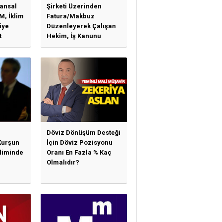
ansal
Şirketi Üzerinden
M, İklim
Fatura/Makbuz
iye
Düzenleyerek Çalışan
t
Hekim, İş Kanunu
)
Hükümlerinden
arı)
Yararlanabilir Mi?
Döviz Dönüşüm Desteği
Kurşun
İçin Döviz Pozisyonu
sliminde
Oranı En Fazla % Kaç
Olmalıdır?