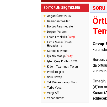
SORU 
EDİTÖRÜN SEÇTİKLERİ
Asgari Ücret 2026
Ört
Basından Yazılar
Bordro Parametreleri
Tem
Doğum Yardımı
Erken Emeklilik
(Yeni)
Fazla Mesai Ücreti
Cevap
:
Hesaplama
kurumda
Güncel Mevzuat
İşsizlik Maaşı
(Yeni)
Borcun, 
İşten Çıkış Kodları 2026
da örtül
Kıdem Tazminatı Tavanı
kurumun 
Pratik Bilgiler
Soru-Cevap
Örneğin;
Tek Düzen Hesap Planı
(A)’nın 
Torba Yasa
Kurum (A
Vergi Affı
edilecek
Yazarlarımız