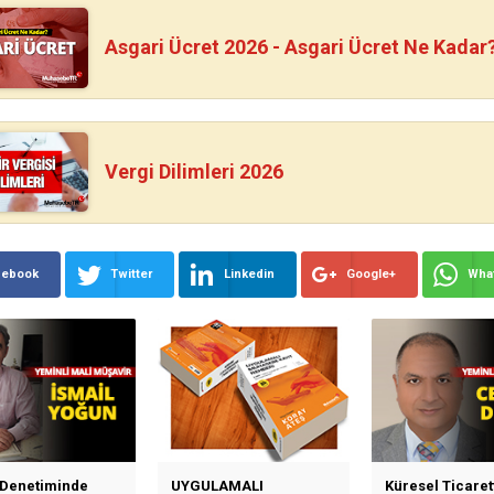
Asgari Ücret 2026 - Asgari Ücret Ne Kadar
Vergi Dilimleri 2026
cebook
Twitter
Linkedin
Google+
Wha
 Denetiminde
UYGULAMALI
Küresel Ticaret