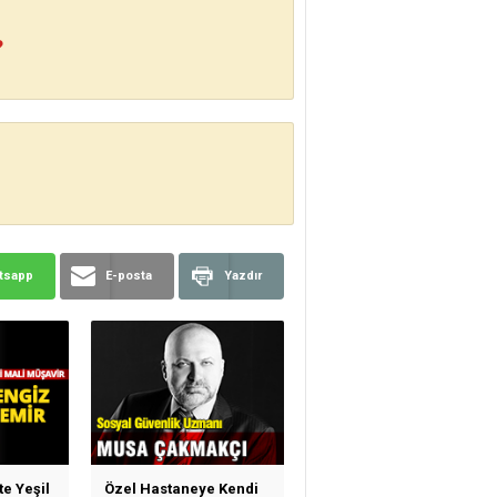
?
tsapp
E-posta
Yazdır
te Yeşil
Özel Hastaneye Kendi