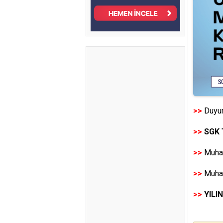
>>
Duyur
>>
SGK 
>>
Muhas
>>
Muhas
>>
YILI