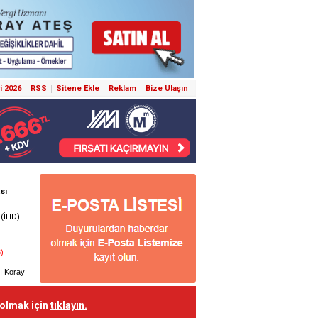
i 2026
RSS
Sitene Ekle
Reklam
Bize Ulaşın
 olmak için
tıklayın.