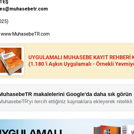
ATEŞ
tes@muhasebetr.com
025)
www.MuhasebeTR.com
UYGULAMALI MUHASEBE KAYIT REHBERİ Kİ
(1.180 'i Aşkın Uygulamalı - Örnekli Yevmiy
MuhasebeTR makalelerini Google'da daha sık görün
MuhasebeTR'yi tercih ettiğiniz kaynaklara ekleyerek nitelikli