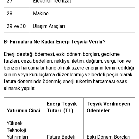
27
Elektrikli Techizat
28
Makine
29 ve 30
Ulaşım Araçları
B- Firmalara Ne Kadar Enerji Teşviki Verilir
?
Enerji desteği ödemesi, eski dönem borçları, gecikme
faizleri, ceza bedelleri, nakliye, iletim, dağıtım, vergi, fon ve
benzeri harcamalar hariç olmak üzere enerjinin temin edildiği
kurum veya kuruluşlarca düzenlenmiş ve bedeli peşin olarak
fatura döneminde ödenmiş enerji tüketim harcaması esas
alınarak yapılır.
Enerji Teşvik
Teşvik Verilmeyen
Yatırımın Cinsi
Tutarı (TL)
Ödemeler
Yüksek
Teknoloji
Yatırımları
Fatura Bedeli
Eski Dönem Borçları