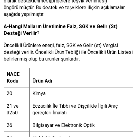
olarak desteklenmesi(projelere teşvik verilmesi)
öngörülmüştür. Bu destek ve teşviklere ilişkin açıklamalar
aşağıda yapılmıştır:
A-Hangi Malların Üretimine Faiz, SGK ve Gelir (St)
Desteği Verilir
?
Öncelikli Ürünlere enerji, faiz, SGK ve Gelir (st) Vergisi
desteği verilir. Öncelikli Ürün Tebliği ile Öncelikli Ürün Listesi
belirlenmiş olup bu ürünler şunlardır:
NACE
Kodu
Ürün Adı
20
Kimya
21 ve
Eczacılık İle Tıbbi ve Dişçilikle İlgili Araç
3250
gereçleri İmalatı
26
Bilgisayar ve Elektronik Optik