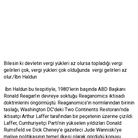
Bilesin ki devletin vergi yükleri az olursa topladığı vergi
gelirleri çok, vergi yükleri çok olduğunda vergi gelirleri az
olur./İbn Haldun
İbn Haldun bu tespitiyle, 1980’lerin başında ABD Başkanı
Ronald Reagan’ın devreye soktuğu Reaganomics iktisadı
doktrinlerini öngörmüştü. Reaganomics’in normlarından birinin
taslağı, Washington DC’deki Two Continents Restoranı’nda
iktisatçı Arthur Laffer tarafından bir peçetenin üzerine çizildi.
Laffer, Cumhuriyetçi Parti’nin yükselen yıldızları Donald
Rumsfeld ve Dick Cheney’e gazeteci Jude Wanniski’ye
maliye politikasının temel ilkesi olarak gördüğü konuyu