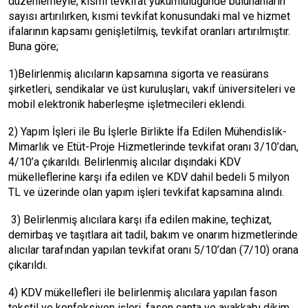
düzenlemeyle, kısmi tevkifat yükümlülüğünde bulunanların
sayısı artırılırken, kısmi tevkifat konusundaki mal ve hizmet
ifalarının kapsamı genişletilmiş, tevkifat oranları artırılmıştır.
Buna göre;
1)Belirlenmiş alıcıların kapsamına sigorta ve reasürans
şirketleri, sendikalar ve üst kuruluşları, vakıf üniversiteleri ve
mobil elektronik haberleşme işletmecileri eklendi.
2) Yapım İşleri ile Bu İşlerle Birlikte İfa Edilen Mühendislik-
Mimarlık ve Etüt-Proje Hizmetlerinde tevkifat oranı 3/10’dan,
4/10’a çıkarıldı. Belirlenmiş alıcılar dışındaki KDV
mükelleflerine karşı ifa edilen ve KDV dahil bedeli 5 milyon
TL ve üzerinde olan yapım işleri tevkifat kapsamına alındı.
3) Belirlenmiş alıcılara karşı ifa edilen makine, teçhizat,
demirbaş ve taşıtlara ait tadil, bakım ve onarım hizmetlerinde
alıcılar tarafından yapılan tevkifat oranı 5/10’dan (7/10) orana
çıkarıldı.
4) KDV mükellefleri ile belirlenmiş alıcılara yapılan fason
tekstil ve konfeksiyon işleri, fason çanta ve ayakkabı dikim