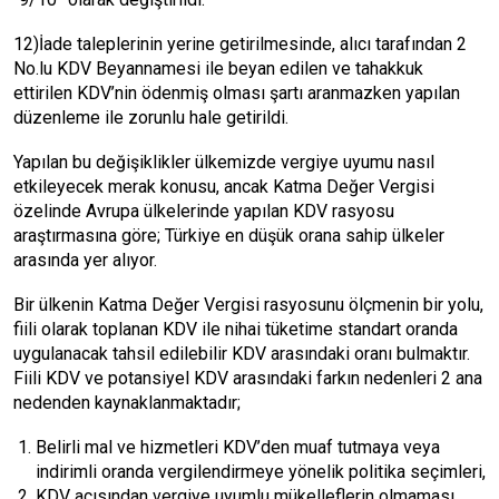
12)İade taleplerinin yerine getirilmesinde, alıcı tarafından 2
No.lu KDV Beyannamesi ile beyan edilen ve tahakkuk
ettirilen KDV’nin ödenmiş olması şartı aranmazken yapılan
düzenleme ile zorunlu hale getirildi.
Yapılan bu değişiklikler ülkemizde vergiye uyumu nasıl
etkileyecek merak konusu, ancak Katma Değer Vergisi
özelinde Avrupa ülkelerinde yapılan KDV rasyosu
araştırmasına göre; Türkiye en düşük orana sahip ülkeler
arasında yer alıyor.
Bir ülkenin Katma Değer Vergisi rasyosunu ölçmenin bir yolu,
fiili olarak toplanan KDV ile nihai tüketime standart oranda
uygulanacak tahsil edilebilir KDV arasındaki oranı bulmaktır.
Fiili KDV ve potansiyel KDV arasındaki farkın nedenleri 2 ana
nedenden kaynaklanmaktadır;
Belirli mal ve hizmetleri KDV’den muaf tutmaya veya
indirimli oranda vergilendirmeye yönelik politika seçimleri,
KDV açısından vergiye uyumlu mükelleflerin olmaması.