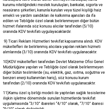
kurumu niteliğindeki meslek kuruluşları, bankalar, sigorta ve
reasürans şirketleri, kanunla kurulan veya tüzel kişiliği haiz
emekli ve yardım sandıkları ile kalkınma ajansları da ifa
edilen ve Tebliğde özel olarak belirlenmeyen diğer bütün
hizmet ifalarında söz konusu alıcılar tarafından (5/10)
oranında KDV tevkifatı uygulayacaklardır.
9) Ticari Reklam Hizmetleri tevkifat kapsamına alındı. KDV
mükellefleri ile belirlenmiş alıcılara yapılan reklam hizmeti
alımlarında (3/10) oranında KDV tevkifatı uygulanacaktır.
10)KDV mükellefleri tarafından Devlet Malzeme Ofisi Genel
Müdürlüğüne yapılan ve Tebliğde özel olarak belirlenmeyen
diğer bütün teslimlerde (su, elektrik, gaz, ısıtma, soğutma ve
benzeri enerji kullanımları hariç), söz konusu kurum
tarafından (2/10) oranında KDV tevkifatı uygulanacaktır.
11)Kamu özel iş birliği modeli ile yaptırılan sağlık tesislerine
ilişkin işletme döneminde sunulan hizmetlerde tevkifat
uygulamasında “3/10” ibareleri “4/10” olarak, “7/10” ibaresi
“9/10” olarak değiştirildi.