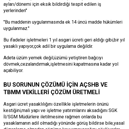
ayları/dönemi için eksik bildirdiği tespit edilen iş
yerlerinden''
''Bu maddenin uygulanmasında ek 14 üncü madde hükümleri
uygulanmaz.''
Bu ifadeler işletmeleri 1 yıl asgari ücreti geri aldığı gibi,bir yıl
yasaklı yapıyor,çok adil bir uygulama değildir.
Adeta üzüm yemek değil,üzümü yetiştiren bağcıyı
dövmek,cezalandırmak,işletmesini kapatmasına kadar yol
açabiliyor.
BU SORUNUN ÇÖZÜMÜ İÇİN AÇSHB VE
TBMM VEKİLLERİ ÇÖZÜM ÜRETMELİ
Asgari ücret yasaklılığını özellikle işletmelerin önünü
kestiğini,mali yapı ve işletme yatırımlarını aksadığını SGK
İl/SGM Müdürlere iletilmesine rağmen onlarda bu
yasaklamanın adil olmadığı yönünde görüş bildirse bile,yasal