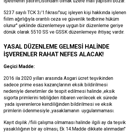
işletmenin yatırım,istihdam olmak üzere mali yapısını bozar.
5237 sayılı TCK 3/1.fıkrası''suç işleyen kişi hakkında işlenen
fiilim ağırlığıyla orantılı ceza ve güvenlik tedbirine hüküm
olunur'' şeklinde düzenlemeye uygun bir düzenleme geriye
dönük olarak 5510 SS ve GSSK düzenlemeye ihtiyaç vardır.
YASAL DÜZENLEME GELMESİ HALİNDE
İŞVERENLER RAHAT NEFES ALACAK!
Geçici Madde:
2016 ila 2020 yılları arasında Asgari ücret teşvikinden
sadece prime esas kazançlarının eksik bildirilmesi
nedeniyle denetimler de tespit edilmesi halinde ,eksik
sigorta primlerini tebliğden itibaren verilecek ek sürede
yada işverenlerce kendiliğinden bildirilmesi ve eksik
primlerin ödenmesiyle ,yasaklamanın uygulanmaması.
Kayıt dışılık /fiili çalışma olmaması halinde ilgili ay da teşvik
yasaklılığının bir ay olması, Ek 14.Madde dikkate alınmadan''