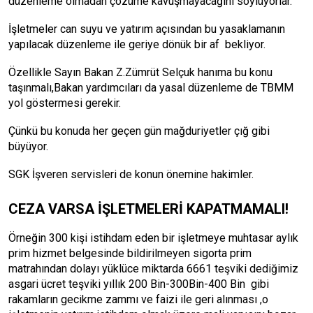
düzenleme olmadan çözüme kavuşmayacağını söylüyorlar.
İşletmeler can suyu ve yatırım açısından bu yasaklamanın
yapılacak düzenleme ile geriye dönük bir af bekliyor.
Özellikle Sayın Bakan Z.Zümrüt Selçuk hanıma bu konu
taşınmalı,Bakan yardımcıları da yasal düzenleme de TBMM
yol göstermesi gerekir.
Çünkü bu konuda her geçen gün mağduriyetler çığ gibi
büyüyor.
SGK İşveren servisleri de konun önemine hakimler.
CEZA VARSA İŞLETMELERİ KAPATMAMALI!
Örneğin 300 kişi istihdam eden bir işletmeye muhtasar aylık
prim hizmet belgesinde bildirilmeyen sigorta prim
matrahından dolayı yüklüce miktarda 6661 teşviki dediğimiz
asgari ücret teşviki yıllık 200 Bin-300Bin-400 Bin gibi
rakamların gecikme zammı ve faizi ile geri alınması ,o