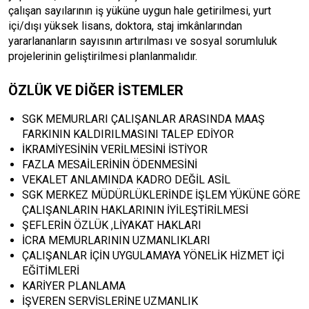
çalışan sayılarının iş yüküne uygun hale getirilmesi, yurt
içi/dışı yüksek lisans, doktora, staj imkânlarından
yararlananların sayısının artırılması ve sosyal sorumluluk
projelerinin geliştirilmesi planlanmalıdır.
ÖZLÜK VE DİĞER İSTEMLER
SGK MEMURLARI ÇALIŞANLAR ARASINDA MAAŞ
FARKININ KALDIRILMASINI TALEP EDİYOR
İKRAMİYESİNİN VERİLMESİNİ İSTİYOR
FAZLA MESAİLERİNİN ÖDENMESİNİ
VEKALET ANLAMINDA KADRO DEĞİL ASİL
SGK MERKEZ MÜDÜRLÜKLERİNDE İŞLEM YÜKÜNE GÖRE
ÇALIŞANLARIN HAKLARININ İYİLEŞTİRİLMESİ
ŞEFLERİN ÖZLÜK ,LİYAKAT HAKLARI
İCRA MEMURLARININ UZMANLIKLARI
ÇALIŞANLAR İÇİN UYGULAMAYA YÖNELİK HİZMET İÇİ
EĞİTİMLERİ
KARİYER PLANLAMA
İŞVEREN SERVİSLERİNE UZMANLIK