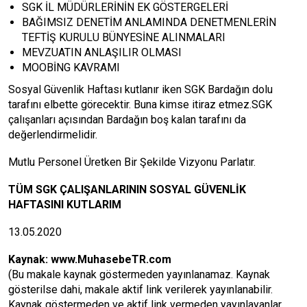
SGK İL MÜDÜRLERİNİN EK GÖSTERGELERİ
BAĞIMSIZ DENETİM ANLAMINDA DENETMENLERİN
TEFTİŞ KURULU BÜNYESİNE ALINMALARI
MEVZUATIN ANLAŞILIR OLMASI
MOOBİNG KAVRAMI
Sosyal Güvenlik Haftası kutlanır iken SGK Bardağın dolu
tarafını elbette görecektir. Buna kimse itiraz etmez.SGK
çalışanları açısından Bardağın boş kalan tarafını da
değerlendirmelidir.
Mutlu Personel Üretken Bir Şekilde Vizyonu Parlatır.
TÜM SGK ÇALIŞANLARININ SOSYAL GÜVENLİK
HAFTASINI KUTLARIM
13.05.2020
Kaynak:
www.MuhasebeTR.com
(Bu makale kaynak göstermeden yayınlanamaz. Kaynak
gösterilse dahi, makale aktif link verilerek yayınlanabilir.
Kaynak göstermeden ve aktif link vermeden yayınlayanlar