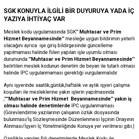
SGK KONUYLA İLGİLİ BİR DUYURUYA YADA İÇ
YAZIYA İHTİYAÇ VAR
Meslek kodu uygulamasında SGK'
' Muhtasar ve Prim
Hizmet Beyannamesinde''
mesleğe uygun bildirimin yeterli
olacağını ayrıca işe giriş bildirgesinde güncelleme
yapılmaması halinde fiilen yapılan işle uyumlu olması
durumunda
''Muhtasar ve Prim Hizmet Beyannamesinde''
belirtilen meslek kodunun denetim de beyan ile tutarlı olması
halinde İPC uygulanmaması gerektiği vurgulanmalıdır.
Aynı işyerinde saatlik,günlük,haftalık ve aylık işyeri çalışma
koşulları ile mesleklerine yakın işlerin yapılmasında
,''
''Muhtasar ve Prim Hizmet Beyannamesinde'' yakın iş
olması halinde denetimlerde
İPC uygulanmaması.
(Görevlendirme yazılarının çalışanın özlük dosyasında
bulunması/İş Sözleşmesinde Düzenlenmesi İşçinin Onayının
Alınması/İşyeri İç Yönetmeliğinde Konuya yer verilmesi gibi.)
Özellikle yapılan fiili denetimlerde Meslek Kodu ile