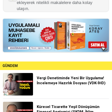
ekleyerek nitelikli makalelere daha kolay
ulaşın.
GÜNDEM
Vergi Denetiminde Yeni Bir Uygulama!
İncelemeye Hazırlık Dosyası (VDK-İHD)
Küresel Ticarette Yeşil Dönüşümün
Finansal Anatomisi (SKDM, İklim