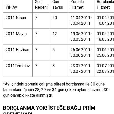
Gün
Gün
Zorunlu
Borçlanıl
Yıl- Ay
Nedeni
sayısı
Hizmet
Hizmet
2011 Nisan
7
20
11.04.2011-
01.04.20
30.04.2011
10.04.20
2011 Mayıs
7
12
19.05.2011-
01.05.20
30.05.2011
18.05.20
2011 Haziran
7
5
26.06.2011-
01.06.20
30.06.2011
25.06.20
2011Temmuz
7
8
23.07.2011-
01.07.20
30.07.2011
22.07.20
*Ay içindeki zorunlu çalışma süresi borçlanma ile 30 güne
tamamlandığı için 28, 29 ve 31 gün çeken aylarda hizmet 30
gün olarak dikkate alınmıştır.
BORÇLANMA YOK! İSTEĞE BAĞLI PRİM