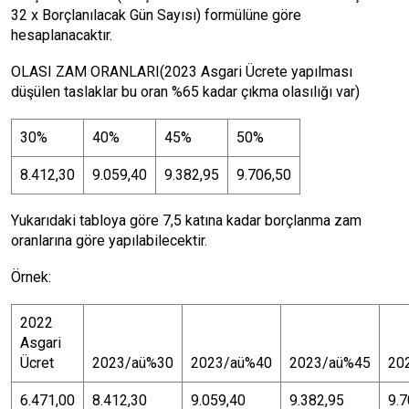
32 x Borçlanılacak Gün Sayısı) formülüne göre
hesaplanacaktır.
OLASI ZAM ORANLARI(2023 Asgari Ücrete yapılması
düşülen taslaklar bu oran %65 kadar çıkma olasılığı var)
30%
40%
45%
50%
8.412,30
9.059,40
9.382,95
9.706,50
Yukarıdaki tabloya göre 7,5 katına kadar borçlanma zam
oranlarına göre yapılabilecektir.
Örnek:
2022
Asgari
Ücret
2023/aü%30
2023/aü%40
2023/aü%45
20
6.471,00
8.412,30
9.059,40
9.382,95
9.7