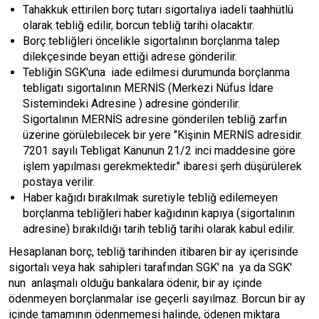
Tahakkuk ettirilen borç tutarı sigortalıya iadeli taahhütlü
olarak tebliğ edilir, borcun tebliğ tarihi olacaktır.
Borç tebliğleri öncelikle sigortalının borçlanma talep
dilekçesinde beyan ettiği adrese gönderilir.
Tebliğin SGK'una iade edilmesi durumunda borçlanma
tebligatı sigortalının MERNİS (Merkezi Nüfus İdare
Sistemindeki Adresine ) adresine gönderilir.
Sigortalının MERNİS adresine gönderilen tebliğ zarfın
üzerine görülebilecek bir yere "Kişinin MERNİS adresidir.
7201 sayılı Tebligat Kanunun 21/2 inci maddesine göre
işlem yapılması gerekmektedir." ibaresi şerh düşürülerek
postaya verilir.
Haber kağıdı bırakılmak suretiyle tebliğ edilemeyen
borçlanma tebliğleri haber kağıdının kapıya (sigortalının
adresine) bırakıldığı tarih tebliğ tarihi olarak kabul edilir.
Hesaplanan borç, tebliğ tarihinden itibaren bir ay içerisinde
sigortalı veya hak sahipleri tarafından SGK' na ya da SGK'
nun anlaşmalı olduğu bankalara ödenir, bir ay içinde
ödenmeyen borçlanmalar ise geçerli sayılmaz. Borcun bir ay
içinde tamamının ödenmemesi halinde, ödenen miktara