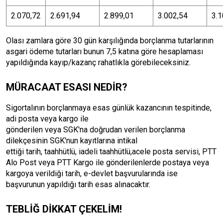
2.070,72
2.691,94
2.899,01
3.002,54
3.1
Olası zamlara göre 30 gün karşılığında borçlanma tutarlarının
asgari ödeme tutarları bunun 7,5 katına göre hesaplaması
yapıldığında kayıp/kazanç rahatlıkla görebileceksiniz.
MÜRACAAT ESASI NEDİR?
Sigortalının borçlanmaya esas günlük kazancının tespitinde,
adi posta veya kargo ile
gönderilen veya SGK'na doğrudan verilen borçlanma
dilekçesinin SGK'nun kayıtlarına intikal
ettiği tarih, taahhütlü, iadeli taahhütlü,acele posta servisi, PTT
Alo Post veya PTT Kargo ile gönderilenlerde postaya veya
kargoya verildiği tarih, e-devlet başvurularında ise
başvurunun yapıldığı tarih esas alınacaktır.
TEBLİĞ DİKKAT ÇEKELİM!