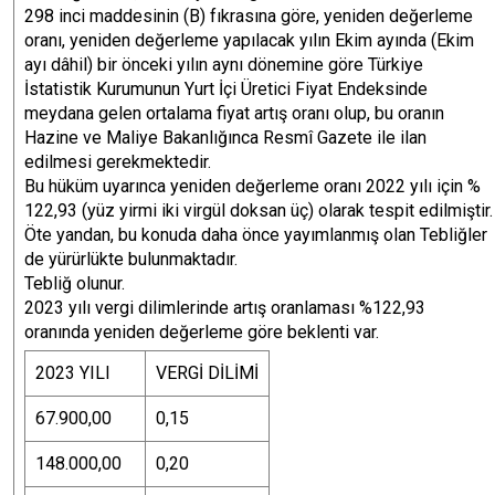
298 inci maddesinin (B) fıkrasına göre, yeniden değerleme
oranı, yeniden değerleme yapılacak yılın Ekim ayında (Ekim
ayı dâhil) bir önceki yılın aynı dönemine göre Türkiye
İstatistik Kurumunun Yurt İçi Üretici Fiyat Endeksinde
meydana gelen ortalama fiyat artış oranı olup, bu oranın
Hazine ve Maliye Bakanlığınca Resmî Gazete ile ilan
edilmesi gerekmektedir.
Bu hüküm uyarınca yeniden değerleme oranı 2022 yılı için %
122,93 (yüz yirmi iki virgül doksan üç) olarak tespit edilmiştir.
Öte yandan, bu konuda daha önce yayımlanmış olan Tebliğler
de yürürlükte bulunmaktadır.
Tebliğ olunur.
2023 yılı vergi dilimlerinde artış oranlaması %122,93
oranında yeniden değerleme göre beklenti var.
2023 YILI
VERGİ DİLİMİ
67.900,00
0,15
148.000,00
0,20