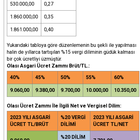
530.000,00
0,27
1.860.000,00
0,35
1.861.000,00
0,40
Yukarıdaki tabloya göre düzenlemenin bu şekli ile yapılması
halin de yıllarca tartışılan %15 vergi diliminin güdük kalması
bir çok ücretliyi üzmüştür.
Olası Asgari Ücret Zammı Brüt/TL.:
40%
45%
50%
55%
60%
9.060,00
9.380,00
9.700,00
10.000,00
10.350,00
Olası Ücret Zammı İle İlgili Net ve Vergisel Dilim:
2023 YILI ASGARİ
%20 VERGİ
2023 YILI ASGARİ
ÜCRET TL/BRÜT
DİLİMİ
ÜCRET TL/NET
%20 DİLİM