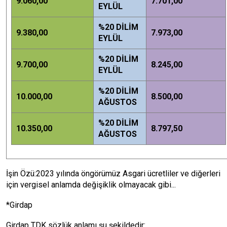
9.060,00
7.701,00
EYLÜL
%20 DİLİM
9.380,00
7.973,00
EYLÜL
%20 DİLİM
9.700,00
8.245,00
EYLÜL
%20 DİLİM
10.000,00
8.500,00
AĞUSTOS
%20 DİLİM
10.350,00
8.797,50
AĞUSTOS
İşin Özü:2023 yılında öngörümüz Asgari ücretliler ve diğerleri
için vergisel anlamda değişiklik olmayacak gibi...
*Girdap
Girdap TDK sözlük anlamı şu şekildedir: