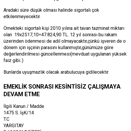
Aradaki süre düşük olması halinde sigortalı çok
etkilenmeyecektir.
Örnekteki sigortalı kişi 2010 yılına ait tavan tazminat miktarı
olan 19x2517,10=47.824,90 TL. 12 yıl sonrası bu rakam
üzerinden ödenmesi de adil olmayacaktır,çünkü işveren de o
dönem için işçinin parasını kullanmıştır,günümüze göre
değerlendirilmesi güncellenmesi(mevduat uygulanan yüksek
faiz gibi..)
Bunlarda uyuşmazlık olacak arabulucuya gidilecektir.
EMEKLİK SONRASI KESİNTİSİZ ÇALIŞMAYA
DEVAM ETME
İlgili Kanun / Madde
1475 S. İşK/14
T.C
YARGITAY