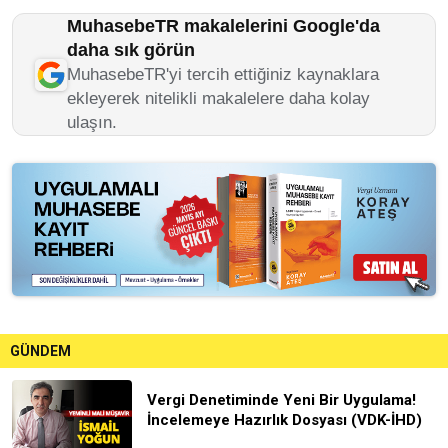
MuhasebeTR makalelerini Google'da
daha sık görün
MuhasebeTR'yi tercih ettiğiniz kaynaklara
ekleyerek nitelikli makalelere daha kolay
ulaşın.
GÜNDEM
Vergi Denetiminde Yeni Bir Uygulama!
İncelemeye Hazırlık Dosyası (VDK-İHD)