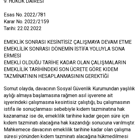
9. HUKUK DAİRESİ
Esas No. 2022/781
Karar No. 2022/2159
Tarihi: 22.02.2022
EMEKLİK SONRASI KESİNTİSİZ ÇALIŞMAYA DEVAM ETME
EMEKLİLİK SONRASI DÖNEMİN İSTİFA YOLUYLA SONA
ERMESİ
EMEKLİ OLDUĞU TARİHE KADAR OLAN ÇALIŞMALARIN
EMEKLİLİK TARİHİNDEKİ SON ÜCRETE GÖRE KIDEM
TAZMİNATININ HESAPLANMASININ GEREKTİĞİ
Somut olayda, davacının Sosyal Güvenlik Kurumundan yaşlılık
aylığı almaya başlamasına rağmen asıl işverene ait
işyerindeki çalışmasına kesintisiz çalıştığı, bu çalışmasının
istifa ile sonuçlanması sebebiyle kıdem tazminatına hak
kazanamaz ise de, emeklilik tarihine kadar geçen süre için
kıdem tazminatı alacağına hak kazandığı sonucuna varılmıştır.
Mahkemece davacının emeklilik tarihine kadar olan çalışma
süresi yönünden kıdem tazminatı alacağına hükmedilmesi