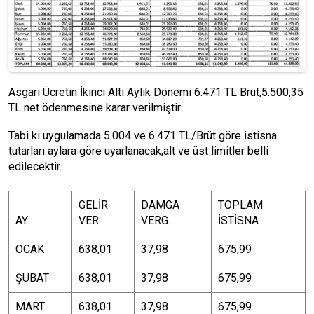
Asgari Ücretin İkinci Altı Aylık Dönemi 6.471 TL Brüt,5.500,35
TL net ödenmesine karar verilmiştir.
Tabi ki uygulamada 5.004 ve 6.471 TL/Brüt göre istisna
tutarları aylara göre uyarlanacak,alt ve üst limitler belli
edilecektir.
GELİR
DAMGA
TOPLAM
AY
VER.
VERG.
İSTİSNA
OCAK
638,01
37,98
675,99
ŞUBAT
638,01
37,98
675,99
MART
638,01
37,98
675,99