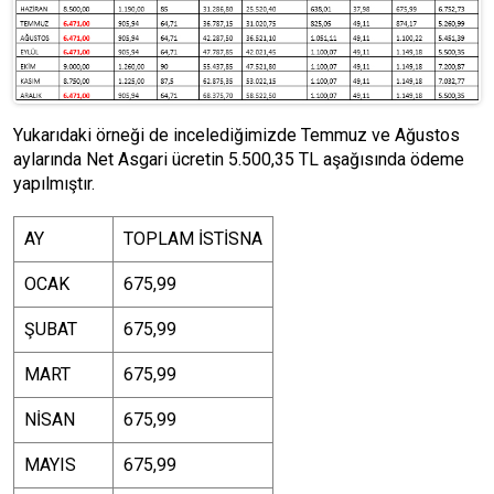
Yukarıdaki örneği de incelediğimizde Temmuz ve Ağustos
aylarında Net Asgari ücretin 5.500,35 TL aşağısında ödeme
yapılmıştır.
AY
TOPLAM İSTİSNA
OCAK
675,99
ŞUBAT
675,99
MART
675,99
NİSAN
675,99
MAYIS
675,99