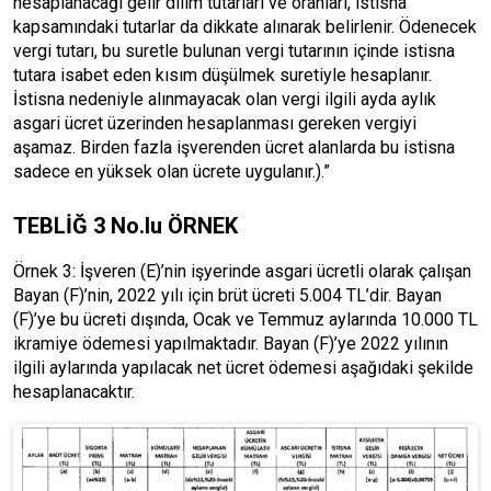
hesaplanacağı gelir dilim tutarları ve oranları, istisna
kapsamındaki tutarlar da dikkate alınarak belirlenir. Ödenecek
vergi tutarı, bu suretle bulunan vergi tutarının içinde istisna
tutara isabet eden kısım düşülmek suretiyle hesaplanır.
İstisna nedeniyle alınmayacak olan vergi ilgili ayda aylık
asgari ücret üzerinden hesaplanması gereken vergiyi
aşamaz. Birden fazla işverenden ücret alanlarda bu istisna
sadece en yüksek olan ücrete uygulanır.).”
TEBLİĞ 3 No.lu ÖRNEK
Örnek 3: İşveren (E)’nin işyerinde asgari ücretli olarak çalışan
Bayan (F)’nin, 2022 yılı için brüt ücreti 5.004 TL’dir. Bayan
(F)’ye bu ücreti dışında, Ocak ve Temmuz aylarında 10.000 TL
ikramiye ödemesi yapılmaktadır. Bayan (F)’ye 2022 yılının
ilgili aylarında yapılacak net ücret ödemesi aşağıdaki şekilde
hesaplanacaktır.