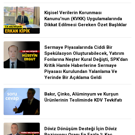
Kişisel Verilerin Korunması
Kanunu'nun (KVKK) Uygulamalarında
Dikkat Edilmesi Gereken Özet Başlıklar
Sermaye Piyasalarında Ciddi Bir
Spekülasyon Oluşturabilecek, Yatırım
Fonlarına Neşter Kural Değişti, SPK’dan
Kritik Hamle Haberlerine Sermaye
Piyasası Kurulundan Yalanlama Ve
Yerinde Bir Açıklama Geldi
Bakır, Çinko, Alüminyum ve Kurşun
Ürünlerinin Tesliminde KDV Tevkifatı
Döviz Dönüşüm Desteği İçin Döviz
Pozisyonu Oranı En Fazla % Kaç