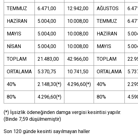
TEMMUZ
6.471,00
12.942,00
AĞUSTOS
6.47
HAZİRAN
5.004,00
10.008,00
TEMMUZ
6.47
MAYIS
5.004,00
10.008,00
HAZİRAN
5.00
NİSAN
5.004,00
10.008,00
MAYIS
5.00
TOPLAM
21.483,00
42.966,00
TOPLAM
22.9
ORTALAMA
5.370,75
10.741,50
ORTALAMA
5.73
40%
2.148,30(*)
4.296,60(*)
40%
2.29
80%
4.296,60(*)
80%
4.59
(*) İşsizlik ödeneğinden damga vergisi kesintisi yapılır.
(Binde 7,59 düşülmemiştir)
Son 120 günde kesinti sayılmayan haller