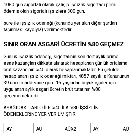
1080 gün sigortalı olarak çalışıp işsizlik sigortası primi
ödemiş olan sigortalı işsizlere 300 gün,
süre ile işsizlik ödeneği (kanunda yer alan diğer şartları
taşınması kaydıyla) verilmektedir.
SINIR ORAN ASGARİ ÜCRETİN %80 GEÇMEZ
Günlük işsizlik ödeneği, sigortalının son dört aylık prime
esas kazançları dikkate alınarak hesaplanan günlük ortalama
brüt kazancının %40 olarak hesaplanmaktadır. Bu şekilde
hesaplanan işsizlik ödeneği miktarı, 4857 sayılı İş Kanununun
39 uncu maddesine göre 16 yaşından büyük işçiler için
uygulanan aylık asgari ücretin brüt tutarının %80
geçememektedir.
AŞAĞIDAKİ TABLO İLE %40 İLA %80 İŞSİZLİK
ÖDENEKLERİNE YER VERİLMİŞTİR.
AY
AÜ
AÜX2
AY
AÜ