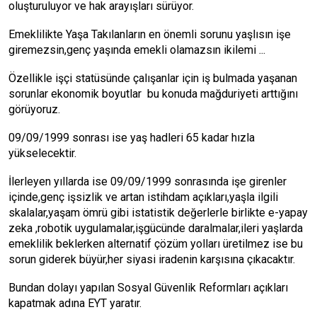
oluşturuluyor ve hak arayışları sürüyor.
Emeklilikte Yaşa Takılanların en önemli sorunu yaşlısın işe
giremezsin,genç yaşında emekli olamazsın ikilemi ...
Özellikle işçi statüsünde çalışanlar için iş bulmada yaşanan
sorunlar ekonomik boyutlar bu konuda mağduriyeti arttığını
görüyoruz.
09/09/1999 sonrası ise yaş hadleri 65 kadar hızla
yükselecektir.
İlerleyen yıllarda ise 09/09/1999 sonrasında işe girenler
içinde,genç işsizlik ve artan istihdam açıkları,yaşla ilgili
skalalar,yaşam ömrü gibi istatistik değerlerle birlikte e-yapay
zeka ,robotik uygulamalar,işgücünde daralmalar,ileri yaşlarda
emeklilik beklerken alternatif çözüm yolları üretilmez ise bu
sorun giderek büyür,her siyasi iradenin karşısına çıkacaktır.
Bundan dolayı yapılan Sosyal Güvenlik Reformları açıkları
kapatmak adına EYT yaratır.