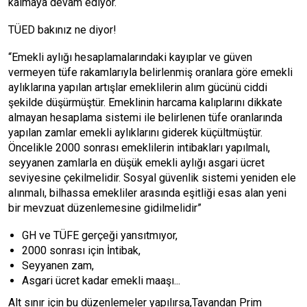
kalmaya devam ediyor.
TÜED bakınız ne diyor!
“Emekli aylığı hesaplamalarındaki kayıplar ve güven
vermeyen tüfe rakamlarıyla belirlenmiş oranlara göre emekli
aylıklarına yapılan artışlar emeklilerin alım gücünü ciddi
şekilde düşürmüştür. Emeklinin harcama kalıplarını dikkate
almayan hesaplama sistemi ile belirlenen tüfe oranlarında
yapılan zamlar emekli aylıklarını giderek küçültmüştür.
Öncelikle 2000 sonrası emeklilerin intibakları yapılmalı,
seyyanen zamlarla en düşük emekli aylığı asgari ücret
seviyesine çekilmelidir. Sosyal güvenlik sistemi yeniden ele
alınmalı, bilhassa emekliler arasında eşitliği esas alan yeni
bir mevzuat düzenlemesine gidilmelidir”
GH ve TÜFE gerçeği yansıtmıyor,
2000 sonrası için İntibak,
Seyyanen zam,
Asgari ücret kadar emekli maaşı...
Alt sınır için bu düzenlemeler yapılırsa,Tavandan Prim