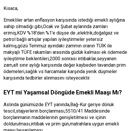
Kısaca,
Emekliler artan enflasyon karşısında istediği emekli aylığına
sahip olmadığı gibi,Ocak ve Şubat aylarında zamları
erimiş,KDV %18'den %1'e düşse de ,elektrik,doğalgaz ve
petrol bağlı artışlar yapılan iyileştirmeler yetersiz
kalmış,gözü Temmuz ayındaki zammın oranın TÜİK ile
makyajlı TÜFE rakamları arasında güdük kalması ek ödemede
iyileştirme beklentileri,2000 sonrası intibaklar,seyyanen
zam,alt sınır aylığı karşısında değer kaybeden tavandan prim
ödemeleri,sağlık vs harcamalar karşında yenik düşmeler
karşısında tedbirler alınmasını isteyecektir.
EYT mi Yaşamsal Döngüde Emekli Maaşı Mı?
Aslında günümüzde EYT yanında,Bağ-Kur geriye dönük
tescil,stajyerlerin borçlanması,5510/41 Maddesinde
borçlanmanın maddelerinin genişletilmesi ve içinin
doldurulması,intibak ve prim gün,matrahlara uygun emekli
maaşı hesaplaması...