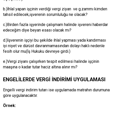
b.)İhlal yapan işçinin verdiği vergi ziyan ve g.zammı kimden
tahsil edilecek,işverenin sorumluluğu ne olacak?
c.)Birden fazla işyerinde çalışmam halinde işvereni haberdar
edeceğim diye beyan esası olacak mı?
d.)İşverenin işçiyi bu şekilde ihlal yapması yada kandırması
iyi niyet ve dürüst davranmamasından dolayı haklı nedenle
fesih olur mu(İş Hukuku devreye girdi.)
e.)Vergi ziyanı çalışırken tespit edilmesi halinde işçinin
maaşına o kadar tutar haciz altına alınır mı?
ENGELİLERDE VERGİ İNDİRİMİ UYGULAMASI
Engelli vergi indirim tutarı ise uygulamada matrahın durumuna
göre uygulanacaktır.
Örnek: