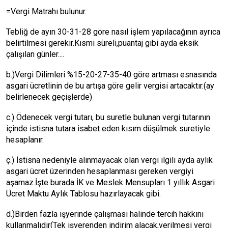
=Vergi Matrahı bulunur.
Tebliğ de ayın 30-31-28 göre nasıl işlem yapılacağının ayrıca
belirtilmesi gerekir.Kısmi süreli,puantaj gibi ayda eksik
çalışılan günler....
b.)Vergi Dilimleri %15-20-27-35-40 göre artması esnasında
asgari ücretlinin de bu artışa göre gelir vergisi artacaktır.(ay
belirlenecek geçişlerde)
c.) Ödenecek vergi tutarı, bu suretle bulunan vergi tutarının
içinde istisna tutara isabet eden kısım düşülmek suretiyle
hesaplanır.
ç.) İstisna nedeniyle alınmayacak olan vergi ilgili ayda aylık
asgari ücret üzerinden hesaplanması gereken vergiyi
aşamaz.İşte burada İK ve Meslek Mensupları 1 yıllık Asgari
Ücret Maktu Aylık Tablosu hazırlayacak gibi.
d.)Birden fazla işyerinde çalışması halinde tercih hakkını
kullanmalıdır(Tek işverenden indirim alacak,verilmesi vergi