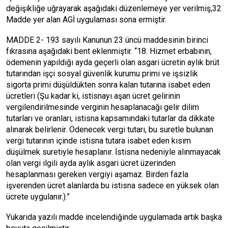
değişikliğe uğrayarak aşağıdaki düzenlemeye yer verilmiş,32
Madde yer alan AGİ uygulaması sona ermiştir.
MADDE 2- 193 sayılı Kanunun 23 üncü maddesinin birinci
fıkrasına aşağıdaki bent eklenmiştir. “18. Hizmet erbabının,
ödemenin yapıldığı ayda geçerli olan asgari ücretin aylık brüt
tutarından işçi sosyal güvenlik kurumu primi ve işsizlik
sigorta primi düşüldükten sonra kalan tutarına isabet eden
ücretleri (Şu kadar ki, istisnayı aşan ücret gelirinin
vergilendirilmesinde verginin hesaplanacağı gelir dilim
tutarları ve oranları, istisna kapsamındaki tutarlar da dikkate
alınarak belirlenir. Ödenecek vergi tutarı, bu suretle bulunan
vergi tutarının içinde istisna tutara isabet eden kısım
düşülmek suretiyle hesaplanır. İstisna nedeniyle alınmayacak
olan vergi ilgili ayda aylık asgari ücret üzerinden
hesaplanması gereken vergiyi aşamaz. Birden fazla
işverenden ücret alanlarda bu istisna sadece en yüksek olan
ücrete uygulanır.).”
Yukarıda yazılı madde incelendiğinde uygulamada artık başka