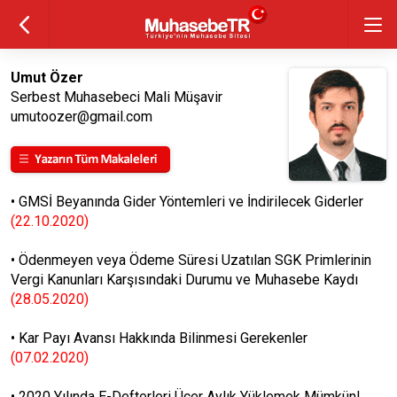
Umut Özer
Serbest Muhasebeci Mali Müşavir
umutoozer@gmail.com
•
GMSİ Beyanında Gider Yöntemleri ve İndirilecek Giderler
(22.10.2020)
•
Ödenmeyen veya Ödeme Süresi Uzatılan SGK Primlerinin
Vergi Kanunları Karşısındaki Durumu ve Muhasebe Kaydı
(28.05.2020)
•
Kar Payı Avansı Hakkında Bilinmesi Gerekenler
(07.02.2020)
•
2020 Yılında E-Defterleri Üçer Aylık Yüklemek Mümkün!