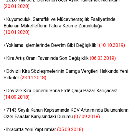
(20.01.2020)
•
Kuyumculuk, Sarraflık ve Mücevheratçılık Faaliyetinde
Bulunan Mükelleflerin Fatura Kesme Zorunluluğu
(10.01.2020)
•
Yoklama İşlemlerinde Devrim Gibi Değişiklik!
(10.10.2019)
•
Kira Artış Oranı Tavanında Son Değişiklik
(06.03.2019)
•
Dövizli Kira Sözleşmelerinin Damga Vergileri Hakkında Yeni
Sirküler
(23.11.2018)
•
Dövizle Kira Dönemi Sona Erdi! Çarşı Pazar Karışacak!
(14.09.2018)
•
7143 Sayılı Kanun Kapsamında KDV Artırımında Bulunanların
Özel Esaslar Karşısındaki Durumu
(07.09.2018)
•
İhracatta Yeni Yaptırımlar
(05.09.2018)