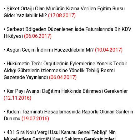
•
Şirket Ortağı Olan Müdürün Kızına Verilen Eğitim Bursu
Gider Yazılabilir Mi?
(17.08.2017)
•
Serbest Bölgeden Düzenlenen İade Faturalarında Bir KDV
Hikâyesi
(06.06.2017)
•
Asgari Geçim İndirimi Haczedilebilir Mi?
(10.04.2017)
•
Hükümetin Terör Örgütlerinin Eylemlerine Yönelik Tedbir
Aldığı Gübrelerin İzlenmesine Yönelik Tebliğ Resmi
Gazetede Yayınlandı
(06.04.2017)
•
Kar Payı Avansı Dağıtımı Hakkında Bilinmesi Gerekenler
(12.11.2016)
•
Kıdem Tazminatı Hesaplamasında Raporlu Olunan Günlerin
Durumu
(19.07.2016)
•
431 Sıra Nolu Vergi Usul Kanunu Genel Tebliği’ Nin
Mükelleflere Getirdiği Kayıt Saklama Gereksinimleri