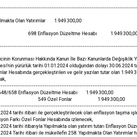
--------------------------------------------------------------------------
ılmakta Olan Yatırımlar 1.949.300,00
Enflasyon Düzeltme Hesabı 1.949.300,0
--------------------------------------------------------------------------
icinin Korunması Hakkında Kanun İle Bazı Kanunlarda Değişiklik Y
si’nin yürürlük tarihi 01.01.2024 olduğundan dolayı 30.06.2024 tar
ımlar Hesabında gerçekleştirilen ve gelir yazılan tutar olan 1.94
ak,
---------------------------------------------------------------------------
648/658 Enflasyon Düzeltme Hesabı 1.949.300,00
9 Özel Fonlar 1.949.300,00
---------------------------------------------------------------------------
.2024 tarihi itibari ile gerçekleştirilecek olan enflasyon taşıma iş
syon Farkı Özel Fonlar Hesabında izlenecek,
2024 tarihi itibarıyla Yapılmakta olan yatırım tutarı Enflasyon Düz
.2024 Tarihi itibari ile mükellefin 258. Yapılmakta Olan Yatırımla