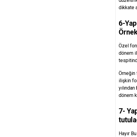
düzeltme
dikkate 
6-Yap
Örnek
Özel fon
dönem il
tespitind
Örneğin f
ilişkin 
yılından
dönem ka
7- Ya
tutul
Hayır Bu