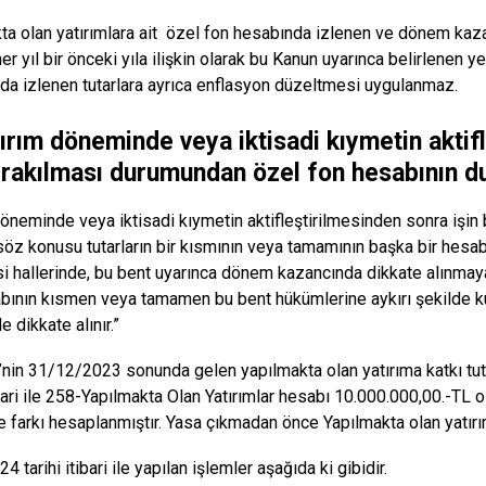
ta olan yatırımlara ait özel fon hesabında izlenen ve dönem kaz
 her yıl bir önceki yıla ilişkin olarak bu Kanun uyarınca belirlenen 
da izlenen tutarlara ayrıca enflasyon düzeltmesi uygulanmaz.
tırım döneminde veya iktisadi kıymetin aktif
bırakılması durumundan özel fon hesabının 
döneminde veya iktisadi kıymetin aktifleştirilmesinden sonra işin
söz konusu tutarların bir kısmının veya tamamının başka bir hes
i hallerinde, bu bent uyarınca dönem kazancında dikkate alınmayan 
bının kısmen veya tamamen bu bent hükümlerine aykırı şekilde k
e dikkate alınır.”
’nin 31/12/2023 sonunda gelen yapılmakta olan yatırıma katkı tut
tibari ile 258-Yapılmakta Olan Yatırımlar hesabı 10.000.000,00.-TL
 farkı hesaplanmıştır. Yasa çıkmadan önce Yapılmakta olan yatırım
4 tarihi itibari ile yapılan işlemler aşağıda ki gibidir.