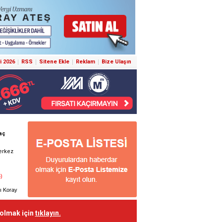
i 2026
RSS
Sitene Ekle
Reklam
Bize Ulaşın
 olmak için
tıklayın.