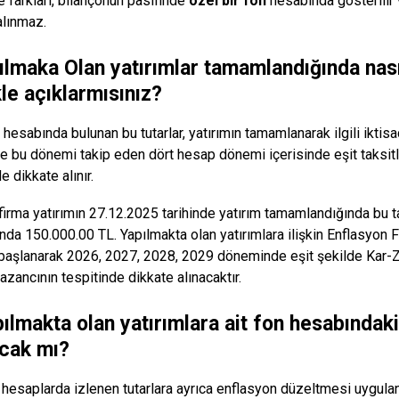
 farkları, bilançonun pasifinde
özel bir fon
hesabında gösterilir
alınmaz.
ılmaka Olan yatırımlar tamamlandığında nasıl
le açıklarmısınız?
 hesabında bulunan bu tutarlar, yatırımın tamamlanarak ilgili iktisa
e bu dönemi takip eden dört hesap dönemi içerisinde eşit taksit
e dikkate alınır.
irma yatırımın 27.12.2025 tarihinde yatırım tamamlandığında bu tarih
fonda 150.000.00 TL. Yapılmakta olan yatırımlara ilişkin Enflasyon
 başlanarak 2026, 2027, 2028, 2029 döneminde eşit şekilde Kar-Zar
zancının tespitinde dikkate alınacaktır.
pılmakta olan yatırımlara ait fon hesabındaki
acak mı?
 hesaplarda izlenen tutarlara ayrıca enflasyon düzeltmesi uygul