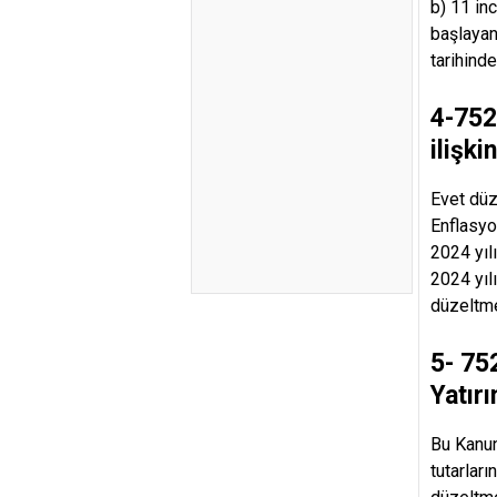
b) 11 in
başlayan
tarihinde
4-752
ilişk
Evet düz
Enflasyo
2024 yıl
2024 yıl
düzeltme
5- 75
Yatır
Bu Kanun
tutarlar