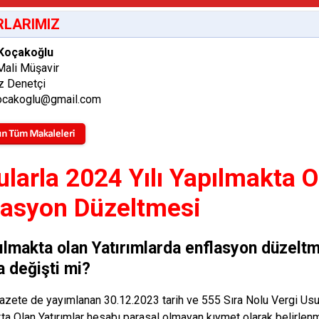
LARIMIZ
Koçakoğlu
Mali Müşavir
z Denetçi
cakoglu@gmail.com
ularla 2024 Yılı Yapılmakta O
lasyon Düzeltmesi
ılmakta olan Yatırımlarda enflasyon düzel
a değişti mi?
zete de yayımlanan 30.12.2023 tarih ve 555 Sıra Nolu Vergi Usu
ta Olan Yatırımlar hesabı parasal olmayan kıymet olarak belirle