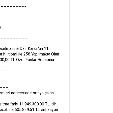
------------------
0
-------------------
apılmasına Dair Kanun’un 11.
ihi itibari ile 258 Yapılmakta Olan
9.300,00 TL Özel Fonlar Hesabına
-----
------
lemleri neticesinde ortaya çıkan
eltme farkı 11.949.300,00 TL. dir.
r hesabına 605.829,51 TL enflasyon