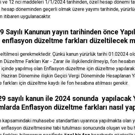
ci ve 12 nci maddeleri 1/1/2024 tarihinden, özel hesap dönemi tay
 hesap döneminden geçerli olmak üzere yayımı tarihinde, yürürlüğ
n itibaren uygulanacaktır.
9 Sayılı Kanunun yayın tarihinden önce Yapı
in enflasyon düzeltme farkları düzeltilecek m
eltilmesi gerekmektedir. Çünkü kanun yürürlük tarihi 01.02024 old
n Düzeltme Farkları Kar - Zarar ile ilişkilendirilmeyip, fon hesabı
ı içinde yapılmış olan Enflasyon düzeltme için düzeltme yapılarak
ı Haziran Dönemine ilişkin Geçici Vergi Döneminde Hesaplanan Yap
 farkları için düzeltme kaydı ile fon hesabına atılması gerekir.
29 sayılı kanun ile 2024 sonunda yapılacak 
ımlarda Enflasyon düzeltme farkları nasıl ya
 kapsamındaki muhasebe standartları uyarınca yapılmakta olan ya
ın enflasyon düzeltmesine tabi tutulması sonucunda oluşan ve bu 