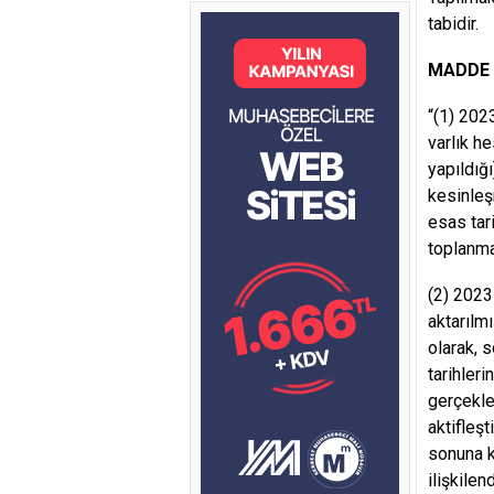
tabidir.
MADDE 2
“(1) 202
varlık he
yapıldığı
kesinleş
esas tar
toplanma
(2) 2023
aktarılm
olarak, s
tarihler
gerçekleş
aktifleş
sonuna ka
ilişkilen