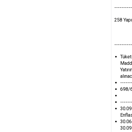
----------
258 Yap
698 
----------
Tüket
Madde
Yatır
alınac
------
698/
54
------
30.09
Enfla
30.06.
30.09