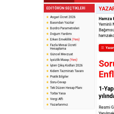
YAZAR
EDİTÖRÜN SEÇTİKLERİ
Asgari Ücret 2026
Hamza 
Basından Yazılar
Yeminli 
Bordro Parametreleri
Bağımsı
Doğum Yardımı
hamzako
Erken Emeklilik
(Yeni)
Fazla Mesai Ücreti
Hesaplama
Güncel Mevzuat
İşsizlik Maaşı
(Yeni)
Sor
İşten Çıkış Kodları 2026
Kıdem Tazminatı Tavanı
Enf
Pratik Bilgiler
Soru-Cevap
1-Yap
Tek Düzen Hesap Planı
Torba Yasa
yılınd
Vergi Affı
Yazarlarımız
Resmi Ga
Yapılmak