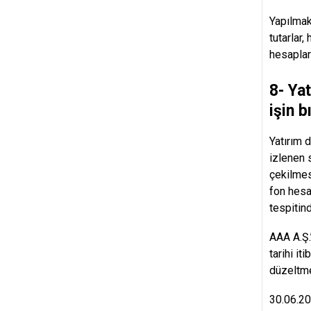
Yapılmak
tutarlar,
hesaplar
8- Ya
işin 
Yatırım 
izlenen 
çekilmes
fon hesa
tespitind
AAA A.Ş.
tarihi i
düzeltme
30.06.202