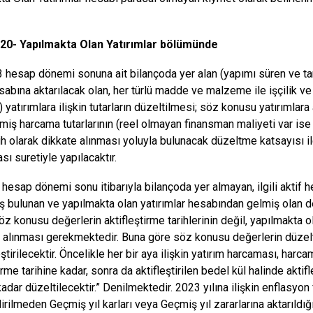
0- Yapılmakta Olan Yatırımlar bölümünde
3 hesap dönemi sonuna ait bilançoda yer alan (yapımı süren ve t
sabına aktarılacak olan, her türlü madde ve malzeme ile işçilik ve 
) yatırımlara ilişkin tutarların düzeltilmesi; söz konusu yatırımlara
miş harcama tutarlarının (reel olmayan finansman maliyeti var ise
ih olarak dikkate alınması yoluyla bulunacak düzeltme katsayısı il
sı suretiyle yapılacaktır.
 hesap dönemi sonu itibarıyla bilançoda yer almayan, ilgili aktif 
ış bulunan ve yapılmakta olan yatırımlar hesabından gelmiş olan 
öz konusu değerlerin aktifleştirme tarihlerinin değil, yapılmakta ol
in alınması gerekmektedir. Buna göre söz konusu değerlerin düzel
tirilecektir. Öncelikle her bir aya ilişkin yatırım harcaması, harca
tirme tarihine kadar, sonra da aktifleştirilen bedel kül halinde ak
dar düzeltilecektir.” Denilmektedir. 2023 yılına ilişkin enflasyon f
dirilmeden Geçmiş yıl karları veya Geçmiş yıl zararlarına aktarıldığı