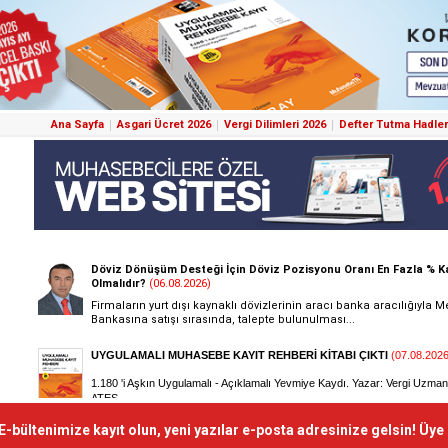
Ana Sayfa
Asgari Ücret 2026
Vergi Dilimleri 2026
Defter Tutma Hadler
E-bültenimize kayıt olun, yeni yazılar e-posta adresinize gelsin! Üye