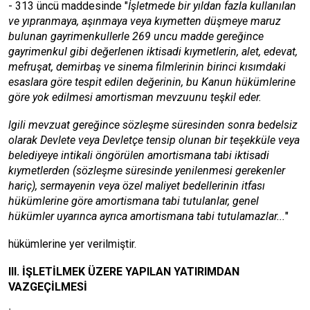
- 313 üncü maddesinde "
İşletmede bir yıldan fazla kullanılan
ve yıpranmaya, aşınmaya veya kıymetten düşmeye maruz
bulunan gayrimenkullerle 269 uncu madde gereğince
gayrimenkul gibi değerlenen iktisadi kıymetlerin, alet, edevat,
mefruşat, demirbaş ve sinema filmlerinin birinci kısımdaki
esaslara göre tespit edilen değerinin, bu Kanun hükümlerine
göre yok edilmesi amortisman mevzuunu teşkil eder.
lgili mevzuat gereğince sözleşme süresinden sonra bedelsiz
olarak Devlete veya Devletçe tensip olunan bir teşekküle veya
belediyeye intikali öngörülen amortismana tabi iktisadi
kıymetlerden (sözleşme süresinde yenilenmesi gerekenler
hariç), sermayenin veya özel maliyet bedellerinin itfası
hükümlerine göre amortismana tabi tutulanlar, genel
hükümler uyarınca ayrıca amortismana tabi tutulamazlar...
"
hükümlerine yer verilmiştir.
III. İŞLETİLMEK ÜZERE YAPILAN YATIRIMDAN
VAZGEÇİLMESİ